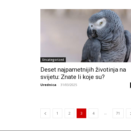
Uncategorized
Deset najpametnijih životinja na
svijetu: Znate li koje su?
Urednica
-
31/03/2025
...
1
2
3
4
71