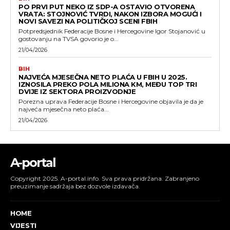
PO PRVI PUT NEKO IZ SDP-A OSTAVIO OTVORENA
VRATA: STOJNOVIĆ TVRDI, NAKON IZBORA MOGUĆI I
NOVI SAVEZI NA POLITIČKOJ SCENI FBIH
Potpredsjednik Federacije Bosne i Hercegovine Igor Stojanović u
gostovanju na TVSA govorio je o...
21/04/2026
BIH
NAJVEĆA MJESEČNA NETO PLAĆA U FBIH U 2025.
IZNOSILA PREKO POLA MILIONA KM, MEĐU TOP TRI
DVIJE IZ SEKTORA PROIZVODNJE
Porezna uprava Federacije Bosne i Hercegovine objavila je da je
najveća mjesečna neto plaća...
21/04/2026
A-portal
Copyright 2025. A-portal.info. Sva prava pridržana. Zabranjeno
preuzimanje sadržaja bez dozvole izdavača.
HOME
VIJESTI