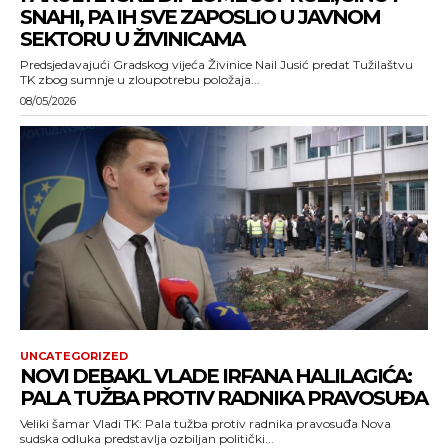
SNAHI, PA IH SVE ZAPOSLIO U JAVNOM
SEKTORU U ŽIVINICAMA
Predsjedavajući Gradskog vijeća Živinice Nail Jusić predat Tužilaštvu
TK zbog sumnje u zloupotrebu položaja...
08/05/2026
UNCATEGORIZED
NOVI DEBAKL VLADE IRFANA HALILAGIĆA:
PALA TUŽBA PROTIV RADNIKA PRAVOSUĐA
Veliki šamar Vladi TK: Pala tužba protiv radnika pravosuđa Nova
sudska odluka predstavlja ozbiljan politički...