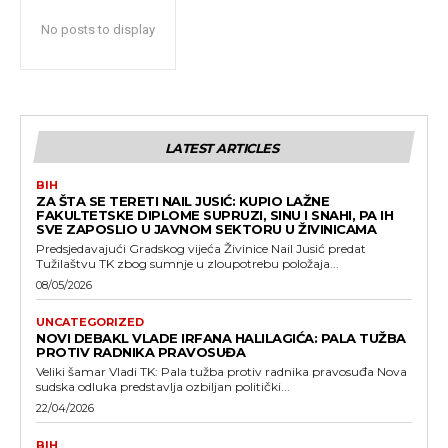
No posts to display
LATEST ARTICLES
BIH
ZA ŠTA SE TERETI NAIL JUSIĆ: KUPIO LAŽNE
FAKULTETSKE DIPLOME SUPRUZI, SINU I SNAHI, PA IH
SVE ZAPOSLIO U JAVNOM SEKTORU U ŽIVINICAMA
Predsjedavajući Gradskog vijeća Živinice Nail Jusić predat
Tužilaštvu TK zbog sumnje u zloupotrebu položaja...
08/05/2026
UNCATEGORIZED
NOVI DEBAKL VLADE IRFANA HALILAGIĆA: PALA TUŽBA
PROTIV RADNIKA PRAVOSUĐA
Veliki šamar Vladi TK: Pala tužba protiv radnika pravosuđa Nova
sudska odluka predstavlja ozbiljan politički...
22/04/2026
BIH