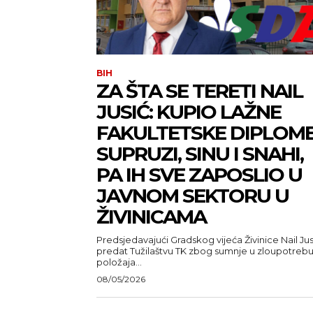
BIH
ZA ŠTA SE TERETI NAIL
JUSIĆ: KUPIO LAŽNE
FAKULTETSKE DIPLOM
SUPRUZI, SINU I SNAHI,
PA IH SVE ZAPOSLIO U
JAVNOM SEKTORU U
ŽIVINICAMA
Predsjedavajući Gradskog vijeća Živinice Nail Jus
predat Tužilaštvu TK zbog sumnje u zloupotreb
položaja...
08/05/2026