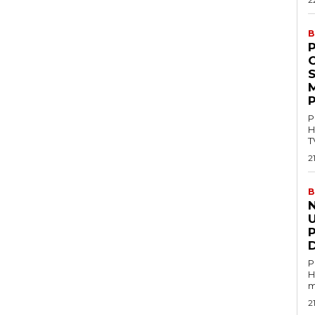
B
P
M
P
P
H
T
2
B
U
P
H
m
2