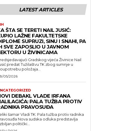
LATEST ARTICLES
IH
A ŠTA SE TERETI NAIL JUSIĆ:
KUPIO LAŽNE FAKULTETSKE
IPLOME SUPRUZI, SINU I SNAHI, PA
IH SVE ZAPOSLIO U JAVNOM
SEKTORU U ŽIVINICAMA
redsjedavajući Gradskog vijeća Živinice Nail
usić predat Tužilaštvu TK zbog sumnje u
loupotrebu položaja...
8/05/2026
NCATEGORIZED
NOVI DEBAKL VLADE IRFANA
HALILAGIĆA: PALA TUŽBA PROTIV
RADNIKA PRAVOSUĐA
eliki šamar Vladi TK: Pala tužba protiv radnika
suđa Nova sudska odluka predstavlja
zbiljan politički...
2/04/2026