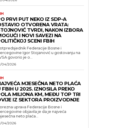
IH
O PRVI PUT NEKO IZ SDP-A
OSTAVIO OTVORENA VRATA:
STOJNOVIĆ TVRDI, NAKON IZBORA
OGUĆI I NOVI SAVEZI NA
OLITIČKOJ SCENI FBIH
otpredsjednik Federacije Bosne i
ercegovine Igor Stojanović u gostovanju na
VSA govorio je o...
1/04/2026
IH
NAJVEĆA MJESEČNA NETO PLAĆA
 FBIH U 2025. IZNOSILA PREKO
POLA MILIONA KM, MEĐU TOP TRI
DVIJE IZ SEKTORA PROIZVODNJE
orezna uprava Federacije Bosne i
ercegovine objavila je da je najveća
jesečna neto plaća...
1/04/2026