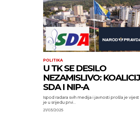
POLITIKA
U TK SE DESILO
NEZAMISLIVO: KOALICI
SDA I NIP-A
Ispod radara svih medija i javnosti prošla je vijest
je u srijedu prvi...
21/03/2025