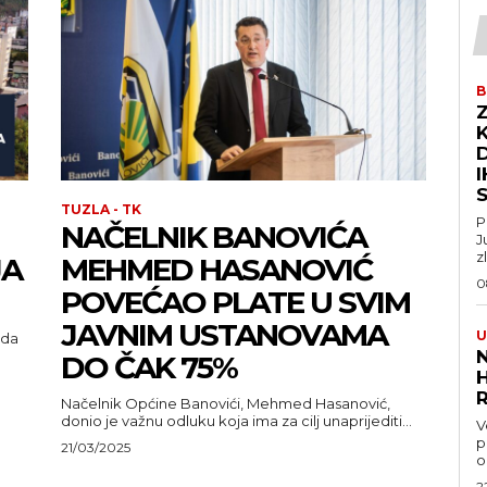
B
Z
D
TUZLA - TK
P
NAČELNIK BANOVIĆA
J
z
JA
MEHMED HASANOVIĆ
0
POVEĆAO PLATE U SVIM
JAVNIM USTANOVAMA
U
 da
DO ČAK 75%
Načelnik Općine Banovići, Mehmed Hasanović,
donio je važnu odluku koja ima za cilj unaprijediti...
V
pravo
21/03/2025
o
2