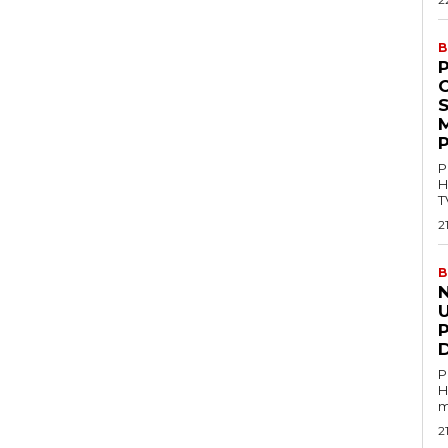
B
P
M
P
P
H
T
2
B
U
P
H
m
2