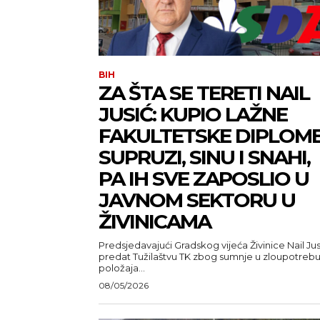
BIH
ZA ŠTA SE TERETI NAIL
JUSIĆ: KUPIO LAŽNE
FAKULTETSKE DIPLOM
SUPRUZI, SINU I SNAHI,
PA IH SVE ZAPOSLIO U
JAVNOM SEKTORU U
ŽIVINICAMA
Predsjedavajući Gradskog vijeća Živinice Nail Jus
predat Tužilaštvu TK zbog sumnje u zloupotreb
položaja...
08/05/2026