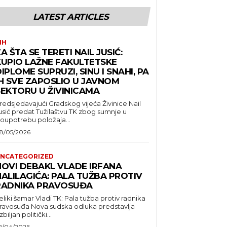
LATEST ARTICLES
IH
A ŠTA SE TERETI NAIL JUSIĆ:
KUPIO LAŽNE FAKULTETSKE
IPLOME SUPRUZI, SINU I SNAHI, PA
IH SVE ZAPOSLIO U JAVNOM
SEKTORU U ŽIVINICAMA
redsjedavajući Gradskog vijeća Živinice Nail
usić predat Tužilaštvu TK zbog sumnje u
loupotrebu položaja...
8/05/2026
NCATEGORIZED
NOVI DEBAKL VLADE IRFANA
HALILAGIĆA: PALA TUŽBA PROTIV
RADNIKA PRAVOSUĐA
eliki šamar Vladi TK: Pala tužba protiv radnika
suđa Nova sudska odluka predstavlja
zbiljan politički...
2/04/2026