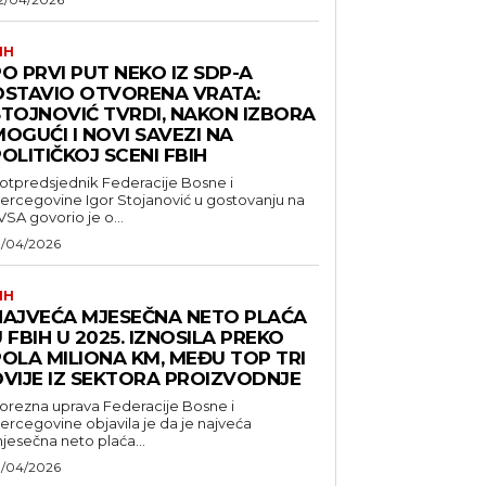
IH
O PRVI PUT NEKO IZ SDP-A
OSTAVIO OTVORENA VRATA:
STOJNOVIĆ TVRDI, NAKON IZBORA
OGUĆI I NOVI SAVEZI NA
OLITIČKOJ SCENI FBIH
otpredsjednik Federacije Bosne i
ercegovine Igor Stojanović u gostovanju na
VSA govorio je o...
1/04/2026
IH
NAJVEĆA MJESEČNA NETO PLAĆA
 FBIH U 2025. IZNOSILA PREKO
POLA MILIONA KM, MEĐU TOP TRI
DVIJE IZ SEKTORA PROIZVODNJE
orezna uprava Federacije Bosne i
ercegovine objavila je da je najveća
jesečna neto plaća...
1/04/2026