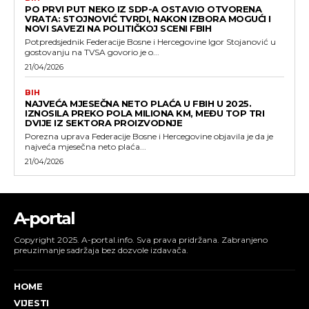
PO PRVI PUT NEKO IZ SDP-A OSTAVIO OTVORENA
VRATA: STOJNOVIĆ TVRDI, NAKON IZBORA MOGUĆI I
NOVI SAVEZI NA POLITIČKOJ SCENI FBIH
Potpredsjednik Federacije Bosne i Hercegovine Igor Stojanović u
gostovanju na TVSA govorio je o...
21/04/2026
BIH
NAJVEĆA MJESEČNA NETO PLAĆA U FBIH U 2025.
IZNOSILA PREKO POLA MILIONA KM, MEĐU TOP TRI
DVIJE IZ SEKTORA PROIZVODNJE
Porezna uprava Federacije Bosne i Hercegovine objavila je da je
najveća mjesečna neto plaća...
21/04/2026
A-portal
Copyright 2025. A-portal.info. Sva prava pridržana. Zabranjeno
preuzimanje sadržaja bez dozvole izdavača.
HOME
VIJESTI