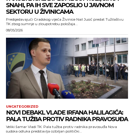
SNAHI, PA IH SVE ZAPOSLIO U JAVNOM
SEKTORU U ŽIVINICAMA
Predsjedavajući Gradskog vijeća Živinice Nail Jusić predat Tužilaštvu
TK zbog sumnje u zloupotrebu položaja...
08/05/2026
UNCATEGORIZED
NOVI DEBAKL VLADE IRFANA HALILAGIĆA:
PALA TUŽBA PROTIV RADNIKA PRAVOSUĐA
Veliki šamar Vladi TK: Pala tužba protiv radnika pravosuđa Nova
sudska odluka predstavlja ozbiljan politički...