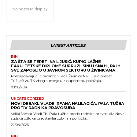
No posts to display
LATEST ARTICLES
BIH
ZA ŠTA SE TERETI NAIL JUSIĆ: KUPIO LAŽNE
FAKULTETSKE DIPLOME SUPRUZI, SINU I SNAHI, PA IH
SVE ZAPOSLIO U JAVNOM SEKTORU U ŽIVINICAMA
Predsjedavajući Gradskog vijeća Živinice Nail Jusić predat
Tužilaštvu TK zbog sumnje u zloupotrebu položaja...
08/05/2026
UNCATEGORIZED
NOVI DEBAKL VLADE IRFANA HALILAGIĆA: PALA TUŽBA
PROTIV RADNIKA PRAVOSUĐA
Veliki šamar Vladi TK: Pala tužba protiv radnika pravosuđa Nova
sudska odluka predstavlja ozbiljan politički...
22/04/2026
BIH