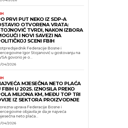
IH
O PRVI PUT NEKO IZ SDP-A
OSTAVIO OTVORENA VRATA:
STOJNOVIĆ TVRDI, NAKON IZBORA
OGUĆI I NOVI SAVEZI NA
OLITIČKOJ SCENI FBIH
otpredsjednik Federacije Bosne i
ercegovine Igor Stojanović u gostovanju na
VSA govorio je o...
1/04/2026
IH
NAJVEĆA MJESEČNA NETO PLAĆA
 FBIH U 2025. IZNOSILA PREKO
POLA MILIONA KM, MEĐU TOP TRI
DVIJE IZ SEKTORA PROIZVODNJE
orezna uprava Federacije Bosne i
ercegovine objavila je da je najveća
jesečna neto plaća...
1/04/2026