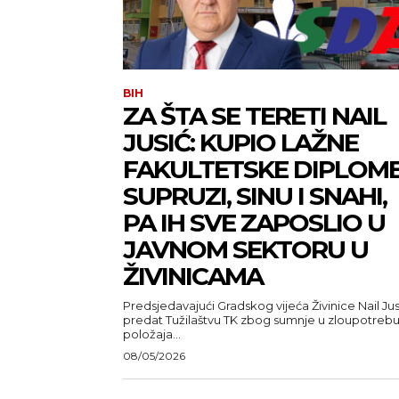
BIH
ZA ŠTA SE TERETI NAIL
JUSIĆ: KUPIO LAŽNE
FAKULTETSKE DIPLOM
SUPRUZI, SINU I SNAHI,
PA IH SVE ZAPOSLIO U
JAVNOM SEKTORU U
ŽIVINICAMA
Predsjedavajući Gradskog vijeća Živinice Nail Jus
predat Tužilaštvu TK zbog sumnje u zloupotreb
položaja...
08/05/2026