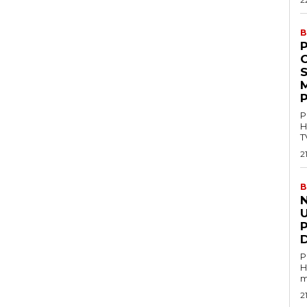
B
P
M
P
P
H
T
2
B
U
P
H
m
2