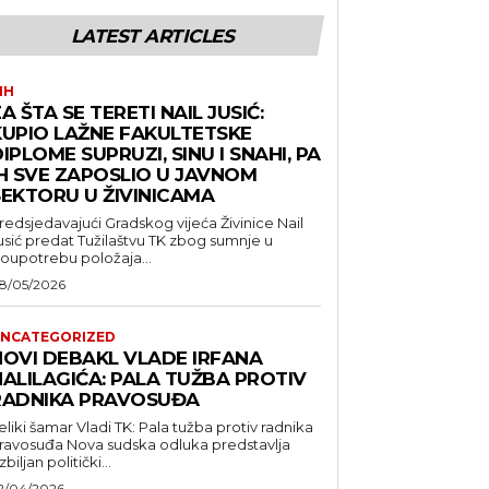
LATEST ARTICLES
IH
A ŠTA SE TERETI NAIL JUSIĆ:
KUPIO LAŽNE FAKULTETSKE
IPLOME SUPRUZI, SINU I SNAHI, PA
IH SVE ZAPOSLIO U JAVNOM
SEKTORU U ŽIVINICAMA
redsjedavajući Gradskog vijeća Živinice Nail
usić predat Tužilaštvu TK zbog sumnje u
loupotrebu položaja...
8/05/2026
NCATEGORIZED
NOVI DEBAKL VLADE IRFANA
HALILAGIĆA: PALA TUŽBA PROTIV
RADNIKA PRAVOSUĐA
eliki šamar Vladi TK: Pala tužba protiv radnika
suđa Nova sudska odluka predstavlja
zbiljan politički...
2/04/2026