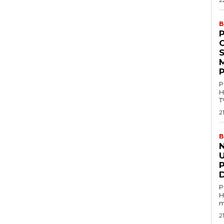
B
P
M
P
P
H
T
2
B
U
P
H
m
2