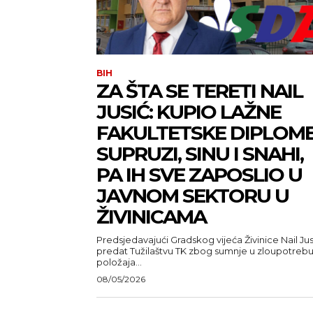
BIH
ZA ŠTA SE TERETI NAIL
JUSIĆ: KUPIO LAŽNE
FAKULTETSKE DIPLOM
SUPRUZI, SINU I SNAHI,
PA IH SVE ZAPOSLIO U
JAVNOM SEKTORU U
ŽIVINICAMA
Predsjedavajući Gradskog vijeća Živinice Nail Jus
predat Tužilaštvu TK zbog sumnje u zloupotreb
položaja...
08/05/2026