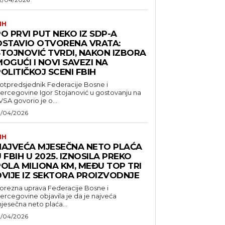
IH
O PRVI PUT NEKO IZ SDP-A
OSTAVIO OTVORENA VRATA:
STOJNOVIĆ TVRDI, NAKON IZBORA
OGUĆI I NOVI SAVEZI NA
OLITIČKOJ SCENI FBIH
otpredsjednik Federacije Bosne i
ercegovine Igor Stojanović u gostovanju na
VSA govorio je o...
1/04/2026
IH
NAJVEĆA MJESEČNA NETO PLAĆA
 FBIH U 2025. IZNOSILA PREKO
POLA MILIONA KM, MEĐU TOP TRI
DVIJE IZ SEKTORA PROIZVODNJE
orezna uprava Federacije Bosne i
ercegovine objavila je da je najveća
jesečna neto plaća...
1/04/2026