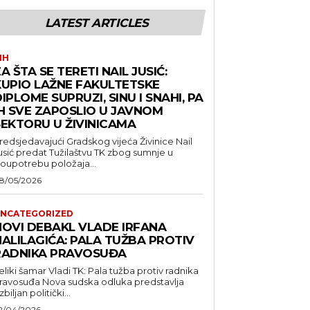
LATEST ARTICLES
IH
A ŠTA SE TERETI NAIL JUSIĆ:
KUPIO LAŽNE FAKULTETSKE
IPLOME SUPRUZI, SINU I SNAHI, PA
IH SVE ZAPOSLIO U JAVNOM
SEKTORU U ŽIVINICAMA
redsjedavajući Gradskog vijeća Živinice Nail
usić predat Tužilaštvu TK zbog sumnje u
loupotrebu položaja...
8/05/2026
NCATEGORIZED
NOVI DEBAKL VLADE IRFANA
HALILAGIĆA: PALA TUŽBA PROTIV
RADNIKA PRAVOSUĐA
eliki šamar Vladi TK: Pala tužba protiv radnika
suđa Nova sudska odluka predstavlja
zbiljan politički...
2/04/2026