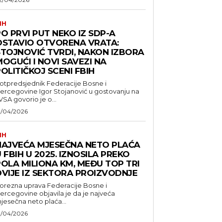
IH
O PRVI PUT NEKO IZ SDP-A
OSTAVIO OTVORENA VRATA:
STOJNOVIĆ TVRDI, NAKON IZBORA
OGUĆI I NOVI SAVEZI NA
OLITIČKOJ SCENI FBIH
otpredsjednik Federacije Bosne i
ercegovine Igor Stojanović u gostovanju na
VSA govorio je o...
1/04/2026
IH
NAJVEĆA MJESEČNA NETO PLAĆA
 FBIH U 2025. IZNOSILA PREKO
POLA MILIONA KM, MEĐU TOP TRI
DVIJE IZ SEKTORA PROIZVODNJE
orezna uprava Federacije Bosne i
ercegovine objavila je da je najveća
jesečna neto plaća...
1/04/2026