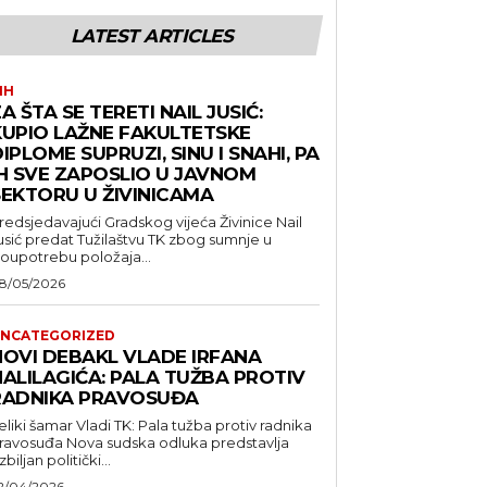
LATEST ARTICLES
IH
A ŠTA SE TERETI NAIL JUSIĆ:
KUPIO LAŽNE FAKULTETSKE
IPLOME SUPRUZI, SINU I SNAHI, PA
IH SVE ZAPOSLIO U JAVNOM
SEKTORU U ŽIVINICAMA
redsjedavajući Gradskog vijeća Živinice Nail
usić predat Tužilaštvu TK zbog sumnje u
loupotrebu položaja...
8/05/2026
NCATEGORIZED
NOVI DEBAKL VLADE IRFANA
HALILAGIĆA: PALA TUŽBA PROTIV
RADNIKA PRAVOSUĐA
eliki šamar Vladi TK: Pala tužba protiv radnika
suđa Nova sudska odluka predstavlja
zbiljan politički...
2/04/2026