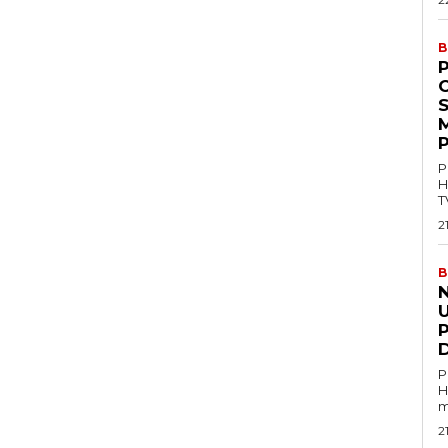
B
P
M
P
P
H
T
2
B
U
P
H
m
2