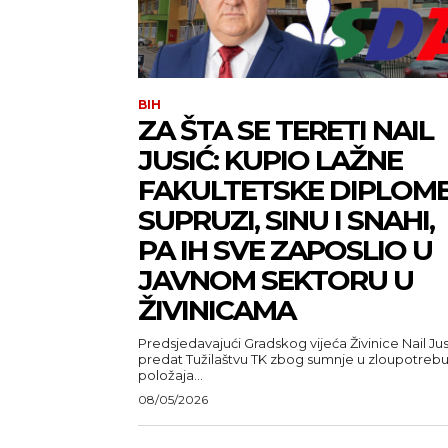
BIH
ZA ŠTA SE TERETI NAIL
JUSIĆ: KUPIO LAŽNE
FAKULTETSKE DIPLOM
SUPRUZI, SINU I SNAHI,
PA IH SVE ZAPOSLIO U
JAVNOM SEKTORU U
ŽIVINICAMA
Predsjedavajući Gradskog vijeća Živinice Nail Jus
predat Tužilaštvu TK zbog sumnje u zloupotreb
položaja...
08/05/2026