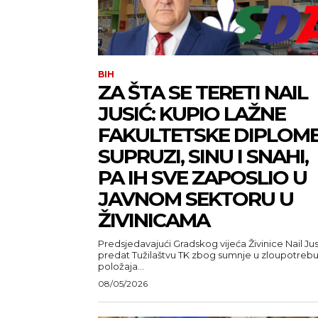
BIH
ZA ŠTA SE TERETI NAIL
JUSIĆ: KUPIO LAŽNE
FAKULTETSKE DIPLOM
SUPRUZI, SINU I SNAHI,
PA IH SVE ZAPOSLIO U
JAVNOM SEKTORU U
ŽIVINICAMA
Predsjedavajući Gradskog vijeća Živinice Nail Jus
predat Tužilaštvu TK zbog sumnje u zloupotreb
položaja...
08/05/2026