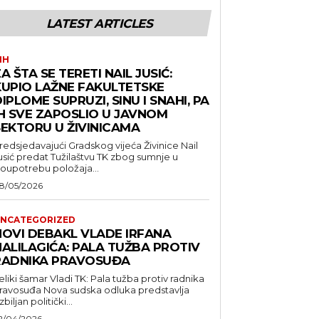
LATEST ARTICLES
IH
A ŠTA SE TERETI NAIL JUSIĆ:
KUPIO LAŽNE FAKULTETSKE
IPLOME SUPRUZI, SINU I SNAHI, PA
IH SVE ZAPOSLIO U JAVNOM
SEKTORU U ŽIVINICAMA
redsjedavajući Gradskog vijeća Živinice Nail
usić predat Tužilaštvu TK zbog sumnje u
loupotrebu položaja...
8/05/2026
NCATEGORIZED
NOVI DEBAKL VLADE IRFANA
HALILAGIĆA: PALA TUŽBA PROTIV
RADNIKA PRAVOSUĐA
eliki šamar Vladi TK: Pala tužba protiv radnika
suđa Nova sudska odluka predstavlja
zbiljan politički...
2/04/2026