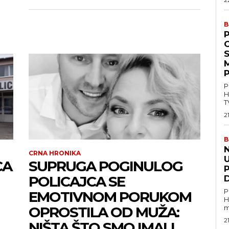
B
P
M
P
P
H
T
2
B
CRNA HRONIKA
U
CA
SUPRUGA POGINULOG
POLICAJCA SE
P
EMOTIVNOM PORUKOM
H
OPROSTILA OD MUŽA:
m
2
NIŠTA ŠTO SMO IMALI…