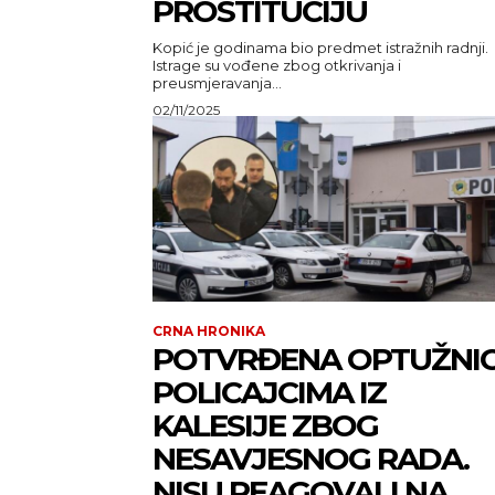
PROSTITUCIJU
Kopić je godinama bio predmet istražnih radnji.
Istrage su vođene zbog otkrivanja i
preusmjeravanja...
02/11/2025
CRNA HRONIKA
POTVRĐENA OPTUŽNI
POLICAJCIMA IZ
KALESIJE ZBOG
NESAVJESNOG RADA.
NISU REAGOVALI NA