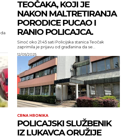
TEOČAKA, KOJI JE
NAKON MALTRETIRANJA
PORODICE PUCAO I
RANIO POLICAJCA.
ada
Sinoć oko 21:45 sati Policijska stanica Teočak
zaprimila je prijavu od građanina da se...
12/05/2025
CRNA HRONIKA
POLICAJSKI SLUŽBENIK
IZ LUKAVCA ORUŽIJE