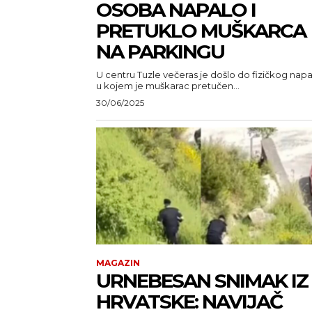
OSOBA NAPALO I
PRETUKLO MUŠKARCA
NA PARKINGU
U centru Tuzle večeras je došlo do fizičkog nap
u kojem je muškarac pretučen...
30/06/2025
MAGAZIN
URNEBESAN SNIMAK IZ
HRVATSKE: NAVIJAČ