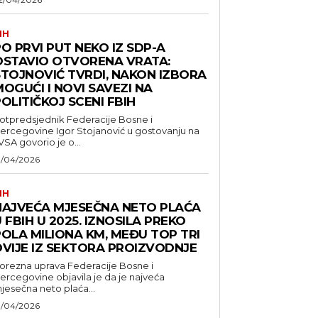
IH
O PRVI PUT NEKO IZ SDP-A
OSTAVIO OTVORENA VRATA:
STOJNOVIĆ TVRDI, NAKON IZBORA
OGUĆI I NOVI SAVEZI NA
OLITIČKOJ SCENI FBIH
otpredsjednik Federacije Bosne i
ercegovine Igor Stojanović u gostovanju na
VSA govorio je o...
1/04/2026
IH
NAJVEĆA MJESEČNA NETO PLAĆA
 FBIH U 2025. IZNOSILA PREKO
POLA MILIONA KM, MEĐU TOP TRI
DVIJE IZ SEKTORA PROIZVODNJE
orezna uprava Federacije Bosne i
ercegovine objavila je da je najveća
jesečna neto plaća...
1/04/2026