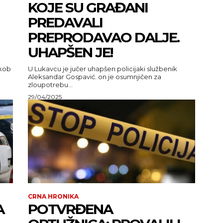
KOJE SU GRAĐANI
PREDAVALI
PREPRODAVAO DALJE.
UHAPŠEN JE!
ukob
U Lukavcu je jučer uhapšen policijaki službenik
Aleksandar Gospavić. on je osumnjičen za
zloupotrebu...
29/04/2025
CRNA HRONIKA
A
POTVRĐENA