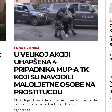
B
Z
D
CRNA HRONIKA
P
:
U VELIKOJ AKCIJI
J
z
UHAPŠENA 4
0
PRIPADNIKA MUP-A TK
KOJI SU NAVODILI
U
MALOLJETNE OSOBE NA
PROSTITUCIJU
V
MUP TK je objavio da je uhapšeno sedam osoba Na
pravo
području Tuzlanskog kantona u toku...
o
29/10/2025
2