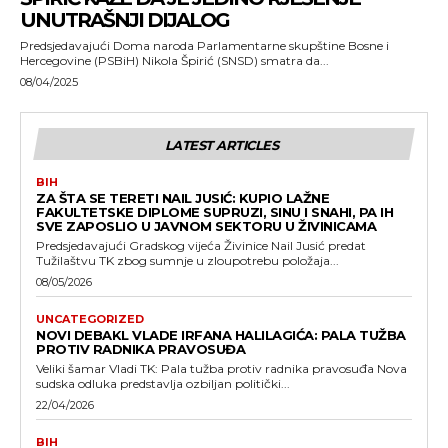
UNUTRAŠNJI DIJALOG
Predsjedavajući Doma naroda Parlamentarne skupštine Bosne i
Hercegovine (PSBiH) Nikola Špirić (SNSD) smatra da...
08/04/2025
LATEST ARTICLES
BIH
ZA ŠTA SE TERETI NAIL JUSIĆ: KUPIO LAŽNE
FAKULTETSKE DIPLOME SUPRUZI, SINU I SNAHI, PA IH
SVE ZAPOSLIO U JAVNOM SEKTORU U ŽIVINICAMA
Predsjedavajući Gradskog vijeća Živinice Nail Jusić predat
Tužilaštvu TK zbog sumnje u zloupotrebu položaja...
08/05/2026
UNCATEGORIZED
NOVI DEBAKL VLADE IRFANA HALILAGIĆA: PALA TUŽBA
PROTIV RADNIKA PRAVOSUĐA
Veliki šamar Vladi TK: Pala tužba protiv radnika pravosuđa Nova
sudska odluka predstavlja ozbiljan politički...
22/04/2026
BIH