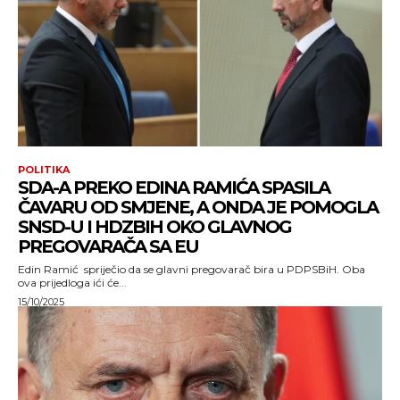
POLITIKA
SDA-A PREKO EDINA RAMIĆA SPASILA
ČAVARU OD SMJENE, A ONDA JE POMOGLA
SNSD-U I HDZBIH OKO GLAVNOG
PREGOVARAČA SA EU
Edin Ramić spriječio da se glavni pregovarač bira u PDPSBiH. Oba
ova prijedloga ići će...
15/10/2025