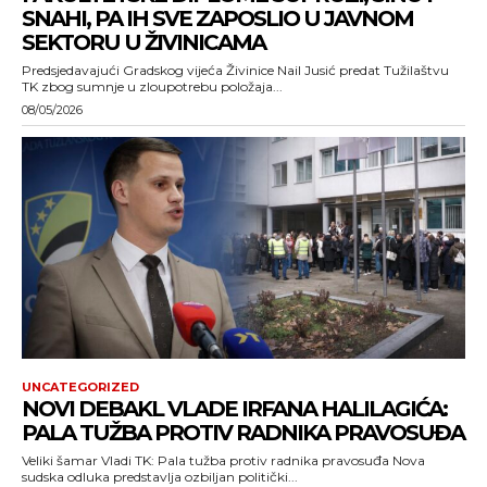
SNAHI, PA IH SVE ZAPOSLIO U JAVNOM
SEKTORU U ŽIVINICAMA
Predsjedavajući Gradskog vijeća Živinice Nail Jusić predat Tužilaštvu
TK zbog sumnje u zloupotrebu položaja...
08/05/2026
UNCATEGORIZED
NOVI DEBAKL VLADE IRFANA HALILAGIĆA:
PALA TUŽBA PROTIV RADNIKA PRAVOSUĐA
Veliki šamar Vladi TK: Pala tužba protiv radnika pravosuđa Nova
sudska odluka predstavlja ozbiljan politički...