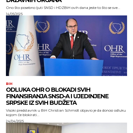
DRŽAVNIH ORGANA
Ono što posebno ljuti SNSD i HDZBiH ovih dana jeste to što se sve...
14/05/2025
BIH
ODLUKA OHR O BLOKADI SVIH
FINANSIRANJA SNSD-A I UJEDINJENE
SRPSKE IZ SVIH BUDŽETA
Visoki predstavnik u BiH Christian Schmidt objavio je da donosi odluku
kojom će blokirati...
24/04/2025