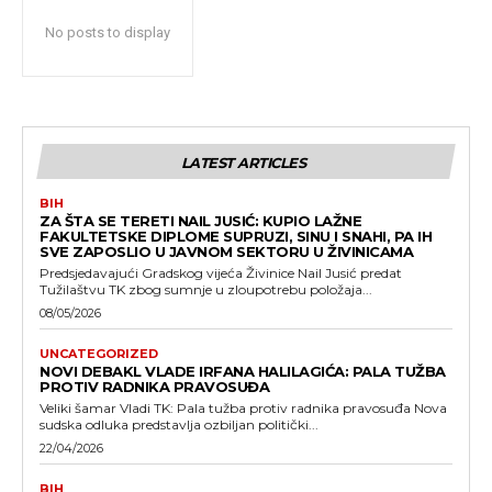
No posts to display
LATEST ARTICLES
BIH
ZA ŠTA SE TERETI NAIL JUSIĆ: KUPIO LAŽNE
FAKULTETSKE DIPLOME SUPRUZI, SINU I SNAHI, PA IH
SVE ZAPOSLIO U JAVNOM SEKTORU U ŽIVINICAMA
Predsjedavajući Gradskog vijeća Živinice Nail Jusić predat
Tužilaštvu TK zbog sumnje u zloupotrebu položaja...
08/05/2026
UNCATEGORIZED
NOVI DEBAKL VLADE IRFANA HALILAGIĆA: PALA TUŽBA
PROTIV RADNIKA PRAVOSUĐA
Veliki šamar Vladi TK: Pala tužba protiv radnika pravosuđa Nova
sudska odluka predstavlja ozbiljan politički...
22/04/2026
BIH