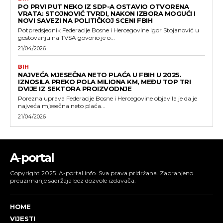
PO PRVI PUT NEKO IZ SDP-A OSTAVIO OTVORENA
VRATA: STOJNOVIĆ TVRDI, NAKON IZBORA MOGUĆI I
NOVI SAVEZI NA POLITIČKOJ SCENI FBIH
Potpredsjednik Federacije Bosne i Hercegovine Igor Stojanović u
gostovanju na TVSA govorio je o...
21/04/2026
BIH
NAJVEĆA MJESEČNA NETO PLAĆA U FBIH U 2025.
IZNOSILA PREKO POLA MILIONA KM, MEĐU TOP TRI
DVIJE IZ SEKTORA PROIZVODNJE
Porezna uprava Federacije Bosne i Hercegovine objavila je da je
najveća mjesečna neto plaća...
21/04/2026
A-portal
Copyright 2025. A-portal.info. Sva prava pridržana. Zabranjeno
preuzimanje sadržaja bez dozvole izdavača.
HOME
VIJESTI