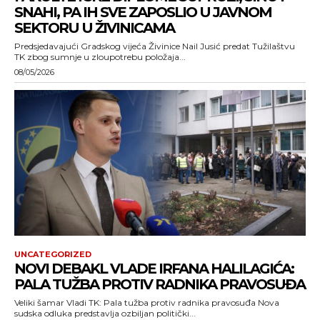
SNAHI, PA IH SVE ZAPOSLIO U JAVNOM
SEKTORU U ŽIVINICAMA
Predsjedavajući Gradskog vijeća Živinice Nail Jusić predat Tužilaštvu
TK zbog sumnje u zloupotrebu položaja...
08/05/2026
UNCATEGORIZED
NOVI DEBAKL VLADE IRFANA HALILAGIĆA:
PALA TUŽBA PROTIV RADNIKA PRAVOSUĐA
Veliki šamar Vladi TK: Pala tužba protiv radnika pravosuđa Nova
sudska odluka predstavlja ozbiljan politički...