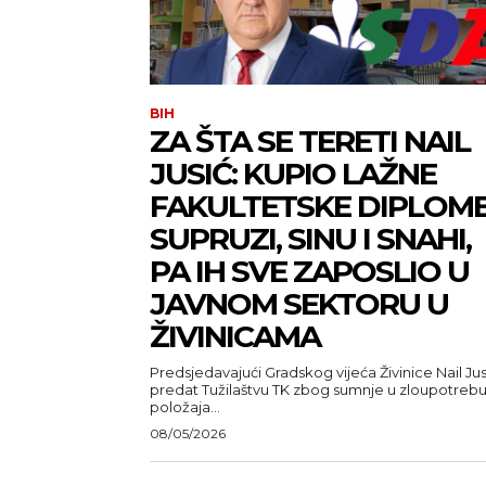
BIH
ZA ŠTA SE TERETI NAIL
JUSIĆ: KUPIO LAŽNE
FAKULTETSKE DIPLOM
SUPRUZI, SINU I SNAHI,
PA IH SVE ZAPOSLIO U
JAVNOM SEKTORU U
ŽIVINICAMA
Predsjedavajući Gradskog vijeća Živinice Nail Jus
predat Tužilaštvu TK zbog sumnje u zloupotreb
položaja...
08/05/2026