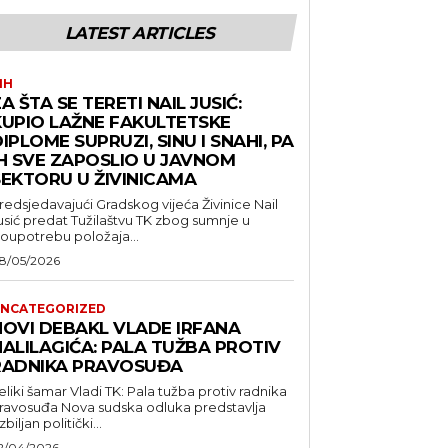
LATEST ARTICLES
IH
A ŠTA SE TERETI NAIL JUSIĆ:
KUPIO LAŽNE FAKULTETSKE
IPLOME SUPRUZI, SINU I SNAHI, PA
IH SVE ZAPOSLIO U JAVNOM
SEKTORU U ŽIVINICAMA
redsjedavajući Gradskog vijeća Živinice Nail
usić predat Tužilaštvu TK zbog sumnje u
loupotrebu položaja...
8/05/2026
NCATEGORIZED
NOVI DEBAKL VLADE IRFANA
HALILAGIĆA: PALA TUŽBA PROTIV
RADNIKA PRAVOSUĐA
eliki šamar Vladi TK: Pala tužba protiv radnika
suđa Nova sudska odluka predstavlja
zbiljan politički...
2/04/2026