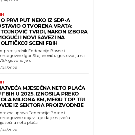
IH
O PRVI PUT NEKO IZ SDP-A
OSTAVIO OTVORENA VRATA:
STOJNOVIĆ TVRDI, NAKON IZBORA
OGUĆI I NOVI SAVEZI NA
OLITIČKOJ SCENI FBIH
otpredsjednik Federacije Bosne i
ercegovine Igor Stojanović u gostovanju na
VSA govorio je o...
1/04/2026
IH
NAJVEĆA MJESEČNA NETO PLAĆA
 FBIH U 2025. IZNOSILA PREKO
POLA MILIONA KM, MEĐU TOP TRI
DVIJE IZ SEKTORA PROIZVODNJE
orezna uprava Federacije Bosne i
ercegovine objavila je da je najveća
jesečna neto plaća...
1/04/2026