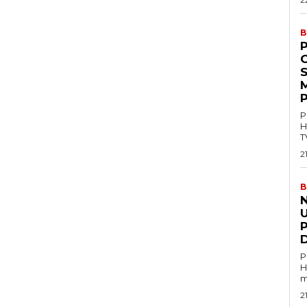
B
P
M
P
P
H
T
2
B
U
P
H
m
2