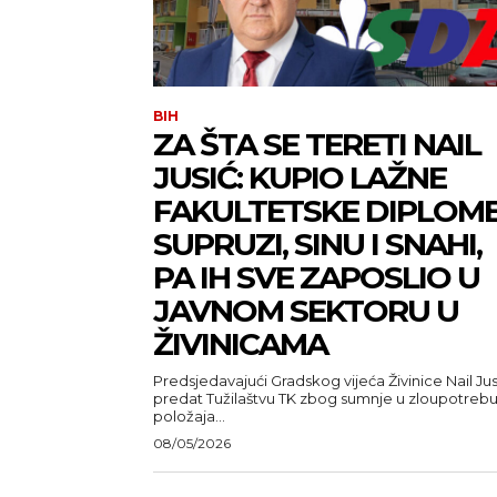
BIH
ZA ŠTA SE TERETI NAIL
JUSIĆ: KUPIO LAŽNE
FAKULTETSKE DIPLOM
SUPRUZI, SINU I SNAHI,
PA IH SVE ZAPOSLIO U
JAVNOM SEKTORU U
ŽIVINICAMA
Predsjedavajući Gradskog vijeća Živinice Nail Jus
predat Tužilaštvu TK zbog sumnje u zloupotreb
položaja...
08/05/2026