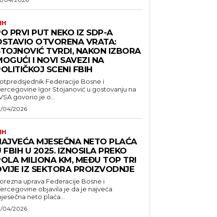
IH
O PRVI PUT NEKO IZ SDP-A
OSTAVIO OTVORENA VRATA:
STOJNOVIĆ TVRDI, NAKON IZBORA
OGUĆI I NOVI SAVEZI NA
OLITIČKOJ SCENI FBIH
otpredsjednik Federacije Bosne i
ercegovine Igor Stojanović u gostovanju na
VSA govorio je o...
1/04/2026
IH
NAJVEĆA MJESEČNA NETO PLAĆA
 FBIH U 2025. IZNOSILA PREKO
POLA MILIONA KM, MEĐU TOP TRI
DVIJE IZ SEKTORA PROIZVODNJE
orezna uprava Federacije Bosne i
ercegovine objavila je da je najveća
jesečna neto plaća...
1/04/2026