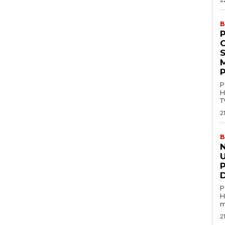
B
P
M
P
P
H
T
2
B
U
P
H
m
2