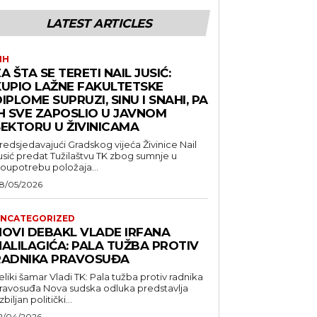
LATEST ARTICLES
IH
A ŠTA SE TERETI NAIL JUSIĆ:
KUPIO LAŽNE FAKULTETSKE
IPLOME SUPRUZI, SINU I SNAHI, PA
IH SVE ZAPOSLIO U JAVNOM
SEKTORU U ŽIVINICAMA
redsjedavajući Gradskog vijeća Živinice Nail
usić predat Tužilaštvu TK zbog sumnje u
loupotrebu položaja...
8/05/2026
NCATEGORIZED
NOVI DEBAKL VLADE IRFANA
HALILAGIĆA: PALA TUŽBA PROTIV
RADNIKA PRAVOSUĐA
eliki šamar Vladi TK: Pala tužba protiv radnika
suđa Nova sudska odluka predstavlja
zbiljan politički...
2/04/2026