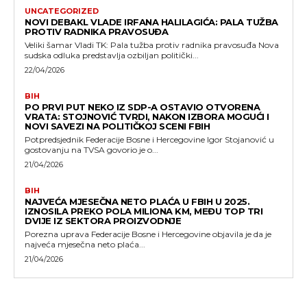
UNCATEGORIZED
NOVI DEBAKL VLADE IRFANA HALILAGIĆA: PALA TUŽBA
PROTIV RADNIKA PRAVOSUĐA
Veliki šamar Vladi TK: Pala tužba protiv radnika pravosuđa Nova
sudska odluka predstavlja ozbiljan politički...
22/04/2026
BIH
PO PRVI PUT NEKO IZ SDP-A OSTAVIO OTVORENA
VRATA: STOJNOVIĆ TVRDI, NAKON IZBORA MOGUĆI I
NOVI SAVEZI NA POLITIČKOJ SCENI FBIH
Potpredsjednik Federacije Bosne i Hercegovine Igor Stojanović u
gostovanju na TVSA govorio je o...
21/04/2026
BIH
NAJVEĆA MJESEČNA NETO PLAĆA U FBIH U 2025.
IZNOSILA PREKO POLA MILIONA KM, MEĐU TOP TRI
DVIJE IZ SEKTORA PROIZVODNJE
Porezna uprava Federacije Bosne i Hercegovine objavila je da je
najveća mjesečna neto plaća...
21/04/2026