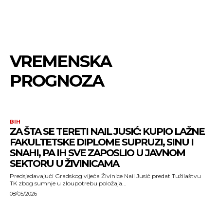
VREMENSKA
PROGNOZA
BIH
ZA ŠTA SE TERETI NAIL JUSIĆ: KUPIO LAŽNE
FAKULTETSKE DIPLOME SUPRUZI, SINU I
SNAHI, PA IH SVE ZAPOSLIO U JAVNOM
SEKTORU U ŽIVINICAMA
Predsjedavajući Gradskog vijeća Živinice Nail Jusić predat Tužilaštvu
TK zbog sumnje u zloupotrebu položaja...
08/05/2026