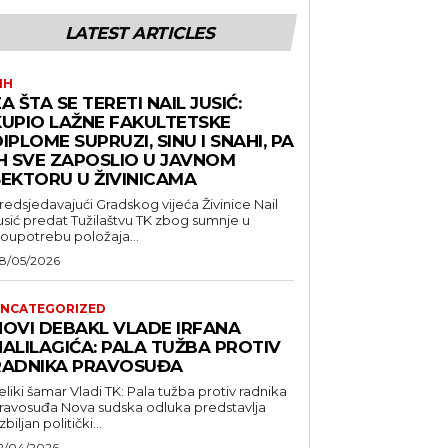
LATEST ARTICLES
IH
A ŠTA SE TERETI NAIL JUSIĆ:
KUPIO LAŽNE FAKULTETSKE
IPLOME SUPRUZI, SINU I SNAHI, PA
IH SVE ZAPOSLIO U JAVNOM
SEKTORU U ŽIVINICAMA
redsjedavajući Gradskog vijeća Živinice Nail
usić predat Tužilaštvu TK zbog sumnje u
loupotrebu položaja...
8/05/2026
NCATEGORIZED
NOVI DEBAKL VLADE IRFANA
HALILAGIĆA: PALA TUŽBA PROTIV
RADNIKA PRAVOSUĐA
eliki šamar Vladi TK: Pala tužba protiv radnika
suđa Nova sudska odluka predstavlja
zbiljan politički...
2/04/2026