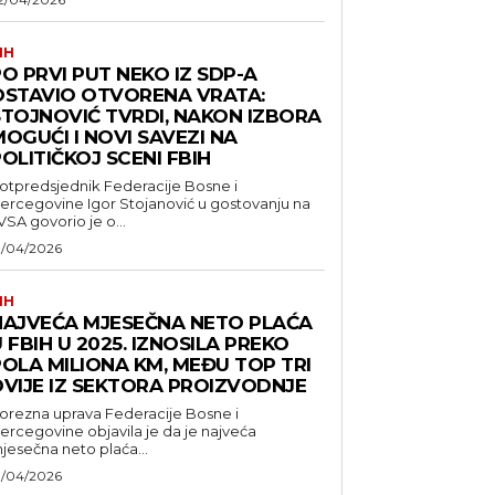
IH
O PRVI PUT NEKO IZ SDP-A
OSTAVIO OTVORENA VRATA:
STOJNOVIĆ TVRDI, NAKON IZBORA
OGUĆI I NOVI SAVEZI NA
OLITIČKOJ SCENI FBIH
otpredsjednik Federacije Bosne i
ercegovine Igor Stojanović u gostovanju na
VSA govorio je o...
1/04/2026
IH
NAJVEĆA MJESEČNA NETO PLAĆA
 FBIH U 2025. IZNOSILA PREKO
POLA MILIONA KM, MEĐU TOP TRI
DVIJE IZ SEKTORA PROIZVODNJE
orezna uprava Federacije Bosne i
ercegovine objavila je da je najveća
jesečna neto plaća...
1/04/2026