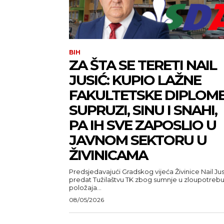
BIH
ZA ŠTA SE TERETI NAIL
JUSIĆ: KUPIO LAŽNE
FAKULTETSKE DIPLOM
SUPRUZI, SINU I SNAHI,
PA IH SVE ZAPOSLIO U
JAVNOM SEKTORU U
ŽIVINICAMA
Predsjedavajući Gradskog vijeća Živinice Nail Jus
predat Tužilaštvu TK zbog sumnje u zloupotreb
položaja...
08/05/2026