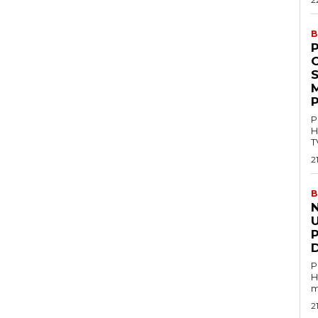
B
P
M
P
P
H
T
2
B
U
P
H
m
2