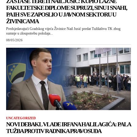
ZA ŠTA SE TERETI NAIL JUSIĆ: KUPIO LAŽNE
FAKULTETSKE DIPLOME SUPRUZI, SINU I SNAHI,
PA IH SVE ZAPOSLIO U JAVNOM SEKTORU U
ŽIVINICAMA
Predsjedavajući Gradskog vijeća Živinice Nail Jusić predat Tužilaštvu TK zbog
sumnje u zloupotrebu položaja...
08/05/2026
UNCATEGORIZED
NOVI DEBAKL VLADE IRFANA HALILAGIĆA: PALA
TUŽBA PROTIV RADNIKA PRAVOSUĐA