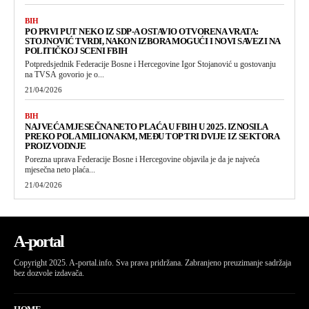
BIH
PO PRVI PUT NEKO IZ SDP-A OSTAVIO OTVORENA VRATA:
STOJNOVIĆ TVRDI, NAKON IZBORA MOGUĆI I NOVI SAVEZI NA
POLITIČKOJ SCENI FBIH
Potpredsjednik Federacije Bosne i Hercegovine Igor Stojanović u gostovanju
na TVSA govorio je o...
21/04/2026
BIH
NAJVEĆA MJESEČNA NETO PLAĆA U FBIH U 2025. IZNOSILA
PREKO POLA MILIONA KM, MEĐU TOP TRI DVIJE IZ SEKTORA
PROIZVODNJE
Porezna uprava Federacije Bosne i Hercegovine objavila je da je najveća
mjesečna neto plaća...
21/04/2026
A-portal
Copyright 2025. A-portal.info. Sva prava pridržana. Zabranjeno preuzimanje sadržaja
bez dozvole izdavača.