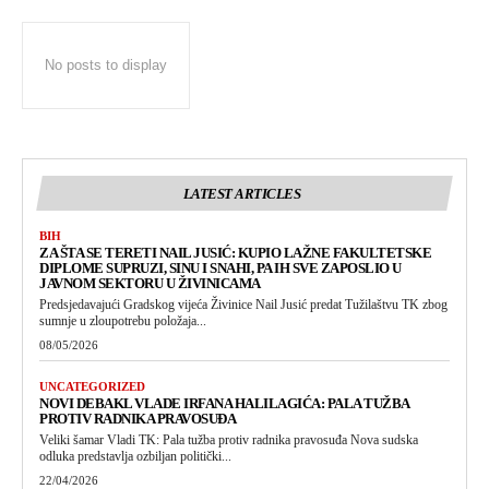
No posts to display
LATEST ARTICLES
BIH
ZA ŠTA SE TERETI NAIL JUSIĆ: KUPIO LAŽNE FAKULTETSKE
DIPLOME SUPRUZI, SINU I SNAHI, PA IH SVE ZAPOSLIO U
JAVNOM SEKTORU U ŽIVINICAMA
Predsjedavajući Gradskog vijeća Živinice Nail Jusić predat Tužilaštvu TK zbog
sumnje u zloupotrebu položaja...
08/05/2026
UNCATEGORIZED
NOVI DEBAKL VLADE IRFANA HALILAGIĆA: PALA TUŽBA
PROTIV RADNIKA PRAVOSUĐA
Veliki šamar Vladi TK: Pala tužba protiv radnika pravosuđa Nova sudska
odluka predstavlja ozbiljan politički...
22/04/2026