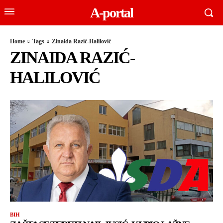
A-portal
Home
Tags
Zinaida Razić-Halilović
ZINAIDA RAZIĆ-
HALILOVIĆ
BIH