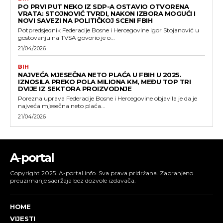
PO PRVI PUT NEKO IZ SDP-A OSTAVIO OTVORENA
VRATA: STOJNOVIĆ TVRDI, NAKON IZBORA MOGUĆI I
NOVI SAVEZI NA POLITIČKOJ SCENI FBIH
Potpredsjednik Federacije Bosne i Hercegovine Igor Stojanović u
gostovanju na TVSA govorio je o...
21/04/2026
BIH
NAJVEĆA MJESEČNA NETO PLAĆA U FBIH U 2025.
IZNOSILA PREKO POLA MILIONA KM, MEĐU TOP TRI
DVIJE IZ SEKTORA PROIZVODNJE
Porezna uprava Federacije Bosne i Hercegovine objavila je da je
najveća mjesečna neto plaća...
21/04/2026
A-portal
Copyright 2025. A-portal.info. Sva prava pridržana. Zabranjeno
preuzimanje sadržaja bez dozvole izdavača.
HOME
VIJESTI