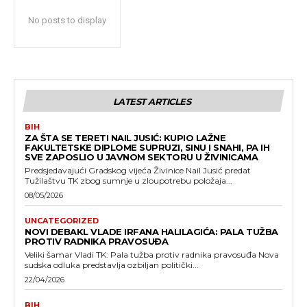
No posts to display
LATEST ARTICLES
BIH
ZA ŠTA SE TERETI NAIL JUSIĆ: KUPIO LAŽNE
FAKULTETSKE DIPLOME SUPRUZI, SINU I SNAHI, PA IH
SVE ZAPOSLIO U JAVNOM SEKTORU U ŽIVINICAMA
Predsjedavajući Gradskog vijeća Živinice Nail Jusić predat
Tužilaštvu TK zbog sumnje u zloupotrebu položaja...
08/05/2026
UNCATEGORIZED
NOVI DEBAKL VLADE IRFANA HALILAGIĆA: PALA TUŽBA
PROTIV RADNIKA PRAVOSUĐA
Veliki šamar Vladi TK: Pala tužba protiv radnika pravosuđa Nova
sudska odluka predstavlja ozbiljan politički...
22/04/2026
BIH