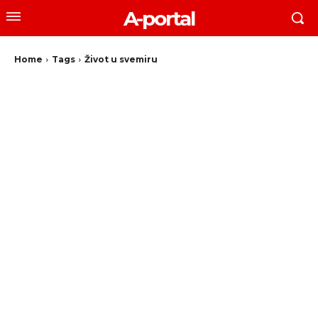
A-portal
Home
Tags
Život u svemiru