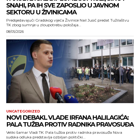
SNAHI, PA IH SVE ZAPOSLIO U JAVNOM
SEKTORU U ŽIVINICAMA
Predsjedavajući Gradskog vijeća Živinice Nail Jusić predat Tužilaštvu
TK zbog sumnje u zloupotrebu položaja...
08/05/2026
UNCATEGORIZED
NOVI DEBAKL VLADE IRFANA HALILAGIĆA:
PALA TUŽBA PROTIV RADNIKA PRAVOSUĐA
Veliki šamar Vladi TK: Pala tužba protiv radnika pravosuđa Nova
sudska odluka predstavlja ozbiljan politički...