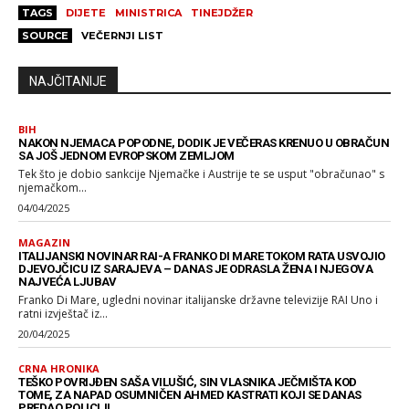
TAGS
DIJETE
MINISTRICA
TINEJDŽER
SOURCE
VEČERNJI LIST
NAJČITANIJE
BIH
NAKON NJEMACA POPODNE, DODIK JE VEČERAS KRENUO U OBRAČUN
SA JOŠ JEDNOM EVROPSKOM ZEMLJOM
Tek što je dobio sankcije Njemačke i Austrije te se usput "obračunao" s
njemačkom...
04/04/2025
MAGAZIN
ITALIJANSKI NOVINAR RAI-A FRANKO DI MARE TOKOM RATA USVOJIO
DJEVOJČICU IZ SARAJEVA – DANAS JE ODRASLA ŽENA I NJEGOVA
NAJVEĆA LJUBAV
Franko Di Mare, ugledni novinar italijanske državne televizije RAI Uno i
ratni izvještač iz...
20/04/2025
CRNA HRONIKA
TEŠKO POVRIJĐEN SAŠA VILUŠIĆ, SIN VLASNIKA JEČMIŠTA KOD
TOME, ZA NAPAD OSUMNIČEN AHMED KASTRATI KOJI SE DANAS
PREDAO POLICIJI.