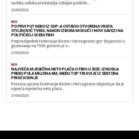
sudska odluka predstavlja ozbiljan politički...
22/04/2026
BIH
PO PRVI PUT NEKO IZ SDP-A OSTAVIO OTVORENA VRATA:
STOJNOVIĆ TVRDI, NAKON IZBORA MOGUĆI I NOVI SAVEZI NA
POLITIČKOJ SCENI FBIH
Potpredsjednik Federacije Bosne i Hercegovine Igor Stojanović u
gostovanju na TVSA govorio je o...
21/04/2026
BIH
NAJVEĆA MJESEČNA NETO PLAĆA U FBIH U 2025. IZNOSILA
PREKO POLA MILIONA KM, MEĐU TOP TRI DVIJE IZ SEKTORA
PROIZVODNJE
Porezna uprava Federacije Bosne i Hercegovine objavila je da je
najveća mjesečna neto plaća...
21/04/2026