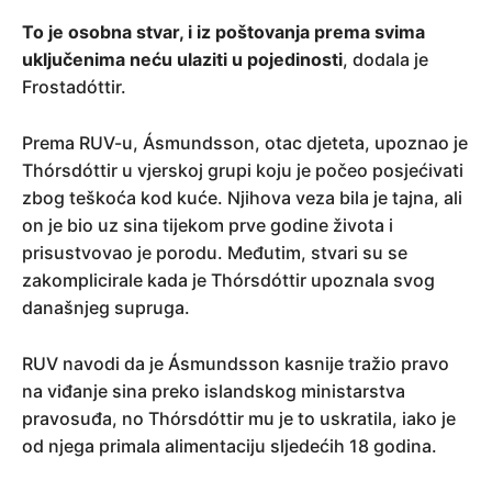
To je osobna stvar, i iz poštovanja prema svima
uključenima neću ulaziti u pojedinosti
, dodala je
Frostadóttir.
Prema RUV-u, Ásmundsson, otac djeteta, upoznao je
Thórsdóttir u vjerskoj grupi koju je počeo posjećivati
zbog teškoća kod kuće. Njihova veza bila je tajna, ali
on je bio uz sina tijekom prve godine života i
prisustvovao je porodu. Međutim, stvari su se
zakomplicirale kada je Thórsdóttir upoznala svog
današnjeg supruga.
RUV navodi da je Ásmundsson kasnije tražio pravo
na viđanje sina preko islandskog ministarstva
pravosuđa, no Thórsdóttir mu je to uskratila, iako je
od njega primala alimentaciju sljedećih 18 godina.