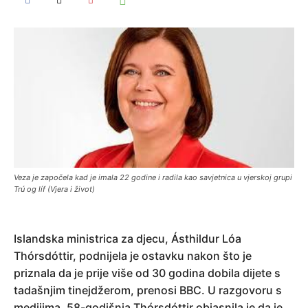
Veza je započela kad je imala 22 godine i radila kao savjetnica u vjerskoj grupi
Trú og líf (Vjera i život)
Islandska ministrica za djecu, Ásthildur Lóa
Thórsdóttir, podnijela je ostavku nakon što je
priznala da je prije više od 30 godina dobila dijete s
tadašnjim tinejdžerom, prenosi BBC. U razgovoru s
medijima, 58-godišnja Thórsdóttir objasnila je da je