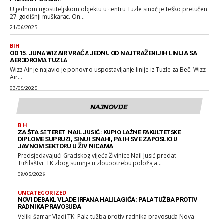
U jednom ugostiteljskom objektu u centru Tuzle sinoć je teško pretučen
27-godišnji muškarac. On...
21/06/2025
BIH
OD 15. JUNA WIZAIR VRAĆA JEDNU OD NAJTRAŽENIJIH LINIJA SA
AERODROMA TUZLA
Wizz Air je najavio je ponovno uspostavljanje linije iz Tuzle za Beč. Wizz
Air...
03/05/2025
NAJNOVIJE
BIH
ZA ŠTA SE TERETI NAIL JUSIĆ: KUPIO LAŽNE FAKULTETSKE
DIPLOME SUPRUZI, SINU I SNAHI, PA IH SVE ZAPOSLIO U
JAVNOM SEKTORU U ŽIVINICAMA
Predsjedavajući Gradskog vijeća Živinice Nail Jusić predat
Tužilaštvu TK zbog sumnje u zloupotrebu položaja...
08/05/2026
UNCATEGORIZED
NOVI DEBAKL VLADE IRFANA HALILAGIĆA: PALA TUŽBA PROTIV
RADNIKA PRAVOSUĐA
Veliki šamar Vladi TK: Pala tužba protiv radnika pravosuđa Nova