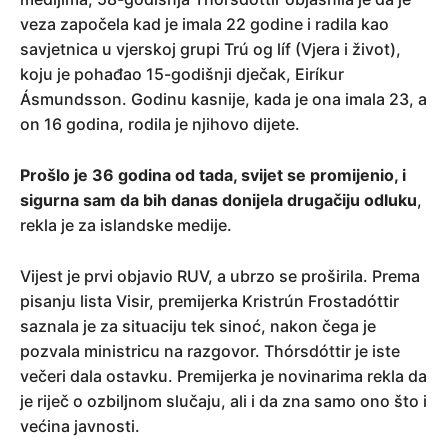
veza započela kad je imala 22 godine i radila kao
savjetnica u vjerskoj grupi Trú og líf (Vjera i život),
koju je pohađao 15-godišnji dječak, Eiríkur
Ásmundsson. Godinu kasnije, kada je ona imala 23, a
on 16 godina, rodila je njihovo dijete.
Prošlo je 36 godina od tada, svijet se promijenio, i
sigurna sam da bih danas donijela drugačiju odluku
,
rekla je za islandske medije.
Vijest je prvi objavio RUV, a ubrzo se proširila. Prema
pisanju lista Visir, premijerka Kristrún Frostadóttir
saznala je za situaciju tek sinoć, nakon čega je
pozvala ministricu na razgovor. Thórsdóttir je iste
večeri dala ostavku. Premijerka je novinarima rekla da
je riječ o ozbiljnom slučaju, ali i da zna samo ono što i
većina javnosti.