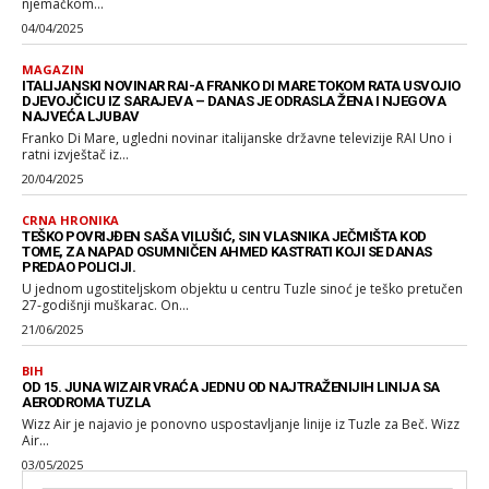
njemačkom...
04/04/2025
MAGAZIN
ITALIJANSKI NOVINAR RAI-A FRANKO DI MARE TOKOM RATA USVOJIO
DJEVOJČICU IZ SARAJEVA – DANAS JE ODRASLA ŽENA I NJEGOVA
NAJVEĆA LJUBAV
Franko Di Mare, ugledni novinar italijanske državne televizije RAI Uno i
ratni izvještač iz...
20/04/2025
CRNA HRONIKA
TEŠKO POVRIJĐEN SAŠA VILUŠIĆ, SIN VLASNIKA JEČMIŠTA KOD
TOME, ZA NAPAD OSUMNIČEN AHMED KASTRATI KOJI SE DANAS
PREDAO POLICIJI.
U jednom ugostiteljskom objektu u centru Tuzle sinoć je teško pretučen
27-godišnji muškarac. On...
21/06/2025
BIH
OD 15. JUNA WIZAIR VRAĆA JEDNU OD NAJTRAŽENIJIH LINIJA SA
AERODROMA TUZLA
Wizz Air je najavio je ponovno uspostavljanje linije iz Tuzle za Beč. Wizz
Air...
03/05/2025