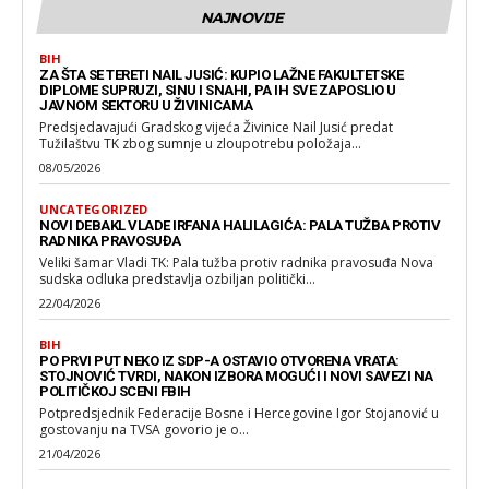
NAJNOVIJE
BIH
ZA ŠTA SE TERETI NAIL JUSIĆ: KUPIO LAŽNE FAKULTETSKE
DIPLOME SUPRUZI, SINU I SNAHI, PA IH SVE ZAPOSLIO U
JAVNOM SEKTORU U ŽIVINICAMA
Predsjedavajući Gradskog vijeća Živinice Nail Jusić predat
Tužilaštvu TK zbog sumnje u zloupotrebu položaja...
08/05/2026
UNCATEGORIZED
NOVI DEBAKL VLADE IRFANA HALILAGIĆA: PALA TUŽBA PROTIV
RADNIKA PRAVOSUĐA
Veliki šamar Vladi TK: Pala tužba protiv radnika pravosuđa Nova
sudska odluka predstavlja ozbiljan politički...
22/04/2026
BIH
PO PRVI PUT NEKO IZ SDP-A OSTAVIO OTVORENA VRATA:
STOJNOVIĆ TVRDI, NAKON IZBORA MOGUĆI I NOVI SAVEZI NA
POLITIČKOJ SCENI FBIH
Potpredsjednik Federacije Bosne i Hercegovine Igor Stojanović u
gostovanju na TVSA govorio je o...
21/04/2026