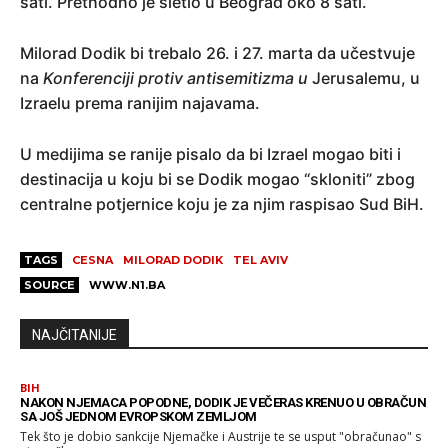
sati. Prethodno je sletio u Beograd oko 8 sati.
Milorad Dodik bi trebalo 26. i 27. marta da učestvuje
na
Konferenciji protiv antisemitizma u
Jerusalemu, u
Izraelu prema ranijim najavama.
U medijima se ranije pisalo da bi Izrael mogao biti i
destinacija u koju bi se Dodik mogao “skloniti” zbog
centralne potjernice koju je za njim raspisao Sud BiH.
TAGS
CESNA
MILORAD DODIK
TEL AVIV
SOURCE
WWW.N1.BA
NAJČITANIJE
BIH
NAKON NJEMACA POPODNE, DODIK JE VEČERAS KRENUO U OBRAČUN
SA JOŠ JEDNOM EVROPSKOM ZEMLJOM
Tek što je dobio sankcije Njemačke i Austrije te se usput "obračunao" s