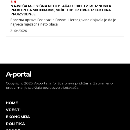
BIH
NAJVEĆA MJESEČNA NETO PLAĆA U FBIH U 2025. IZNOSILA
PREKO POLA MILIONA KM, MEĐU TOP TRI DVIJE IZ SEKTORA
PROIZVODNJE
Porezna uprava Federacije Bosne i Hercegovine objavila je da je
najveća mjesečna neto plaća...
21/04/2026
A-portal
Copyright 2025. A-portal.info. Sva prava pridržana. Zabranjeno
preuzimanje sadržaja bez dozvole izdavača.
HOME
VIJESTI
EKONOMIJA
POLITIKA