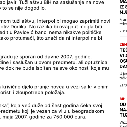
MA
bao javiti Tužilaštvu BiH na saslušanje na nove
IZ
to se nije dogodilo.
NJ
Fran
nom tužilaštvu, Interpol bi mogao zaprimiti novi
telev
tiv Dodika. No razlika bi ovaj put mogla biti
20/0
dit u Pavlović banci nema nikakve političke
ako protumači, što znači da ni Interpol ne bi
.
CRN
TEŠ
VL
gradu je sporan od davne 2007. godine.
OS
dine i saslušan u ovom predmetu, ali optužnica
DA
ve dok ne bude ispitan na sve okolnosti koje mu
U je
tešk
21/0
krivično djelo pranje novca u vezi sa krivičnim
oristi i zloupotreba položaja.
BIH
OD
ka”, koja već duže od šest godina čeka svoj
NA
predmetu koji je vezan za vilu u beogradskom
TU
14. maja 2007. godine za 750.000 eura.
Wizz Air je najavio je