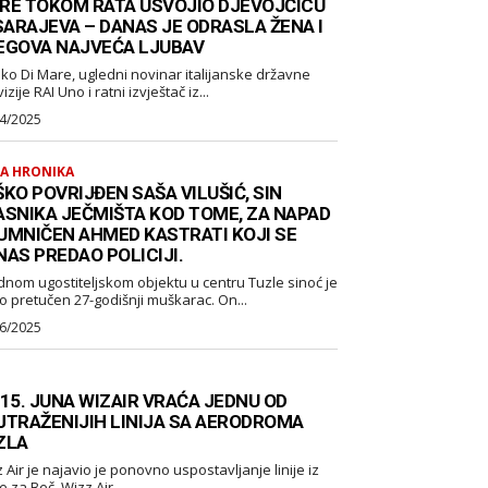
RE TOKOM RATA USVOJIO DJEVOJČICU
 SARAJEVA – DANAS JE ODRASLA ŽENA I
EGOVA NAJVEĆA LJUBAV
ko Di Mare, ugledni novinar italijanske državne
izije RAI Uno i ratni izvještač iz...
4/2025
A HRONIKA
KO POVRIJĐEN SAŠA VILUŠIĆ, SIN
ASNIKA JEČMIŠTA KOD TOME, ZA NAPAD
UMNIČEN AHMED KASTRATI KOJI SE
NAS PREDAO POLICIJI.
dnom ugostiteljskom objektu u centru Tuzle sinoć je
o pretučen 27-godišnji muškarac. On...
6/2025
 15. JUNA WIZAIR VRAĆA JEDNU OD
JTRAŽENIJIH LINIJA SA AERODROMA
ZLA
 ponovno uspostavljanje linije iz
Tuzle za Beč. Wizz Air...