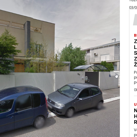
03/0
B
Z
L
S
Z
Ž
P
p
p
0
U
N
H
R
V
pravo