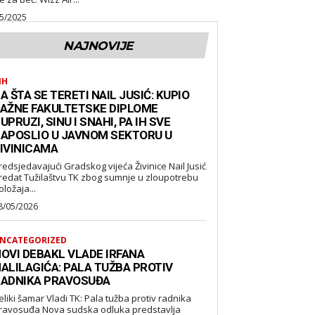
5/2025
NAJNOVIJE
IH
A ŠTA SE TERETI NAIL JUSIĆ: KUPIO
AŽNE FAKULTETSKE DIPLOME
UPRUZI, SINU I SNAHI, PA IH SVE
APOSLIO U JAVNOM SEKTORU U
IVINICAMA
redsjedavajući Gradskog vijeća Živinice Nail Jusić
redat Tužilaštvu TK zbog sumnje u zloupotrebu
oložaja...
8/05/2026
NCATEGORIZED
OVI DEBAKL VLADE IRFANA
ALILAGIĆA: PALA TUŽBA PROTIV
ADNIKA PRAVOSUĐA
eliki šamar Vladi TK: Pala tužba protiv radnika
suđa Nova sudska odluka predstavlja