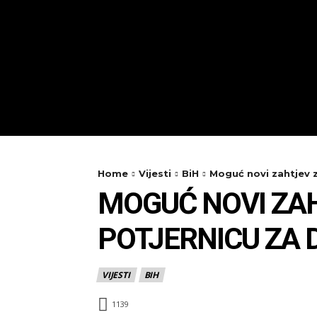
Home
Vijesti
BiH
Moguć novi zahtjev z
MOGUĆ NOVI ZA
POTJERNICU ZA D
VIJESTI
BIH
1139