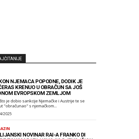
AJČITANIJE
KON NJEMACA POPODNE, DODIK JE
ČERAS KRENUO U OBRAČUN SA JOŠ
DNOM EVROPSKOM ZEMLJOM
što je dobio sankcije Njemačke i Austrije te se
ut "obračunao" s njemačkom...
4/2025
AZIN
LIJANSKI NOVINAR RAI-A FRANKO DI