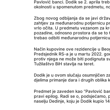
Pavlović banci. Dodik se 2. aprila tre
okolnosti u spomenutom predmetu, no 
Zbog novog odbijanja da se javi držav
zahtjev za međunarodnu potjernicu pro
vrlo očita. U predmetu vezanom za kre
pozadine, odnosno prostora da se to t
trebao odbiti međunarodnu potjernicu
Način kupovine ove rezidencije u Beo
Predsjednik RS-a je u martu 2022. go
protiv njega ne može biti podignuta s
Tužilaštvo BiH stavlja na teret.
Dodik je u ovom slučaju osumnjičen za 
djelima primanje dara i drugih oblika k
Predmet je zaveden kao “Pavlović ban
pravi epilog. Radi se o, podsjećamo, 
naselju Dedinje, koju je Dodik kupio 