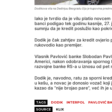
Dodikova vila na Dedinjuu Beogradu čija je kupovina predme
Iako je tvrdio da je vilu platio novcem
banci podigao tek godinu kasnije, 27.
sumnju da je kredit poslužio kao pokri
Dodik je čak zahtjev za kredit ovjeri
rukovodio kao premijer.
Vlasnik Pavlović banke Slobodan Pavlo
Americi, nakon odobravanja spornog kr
razvojne banke RS-a u iznosu od pet 
Dodik je, navodno, ratu za sporni kre
u kešu, a novac je donosio vozač koji 
kazao da “nije brojao pare”, već ih j
TAGS
DODIK
INTERPOL
PAVLOVIĆ B
SOURCE
KLIX