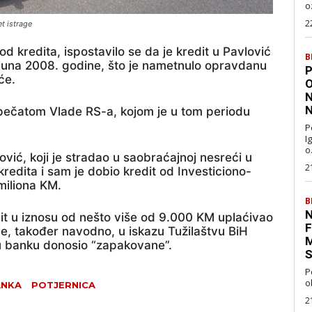
oz
2
t istrage
 od kredita, ispostavilo se da je kredit u Pavlović
B
 juna 2008. godine, što je nametnulo opravdanu
P
će.
O
N
N
o pečatom Vlade RS-a, kojom je u tom periodu
P
I
o.
vić, koji je stradao u saobraćajnoj nesreći u
2
edita i sam je dobio kredit od Investiciono-
miliona KM.
B
N
dit u iznosu od nešto više od 9.000 KM uplaćivao
F
je, također navodno, u iskazu Tužilaštvu BiH
M
e u banku donosio “zapakovane”.
S
P
o
ANKA
POTJERNICA
2