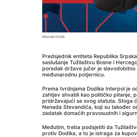
Milorad Dodik
Predsjednik entiteta Republika Srpska
saslušanje Tužilaštvu Bosne i Herce
poredak države jučer je slavodobitno 
međunarodnu potjernicu.
Prema tvrdnjama Dodika Interpol je o
zahtjev shvatili kao političko pitanje,
pridržavajući se svog statuta. Stoga ć
Nenada Stevandića, koji su također o
zadatak domaćih pravosudnih i sigurn
Međutim, treba podsjetiti da Tužilašt
protiv Dodika, a to je istraga za kupo