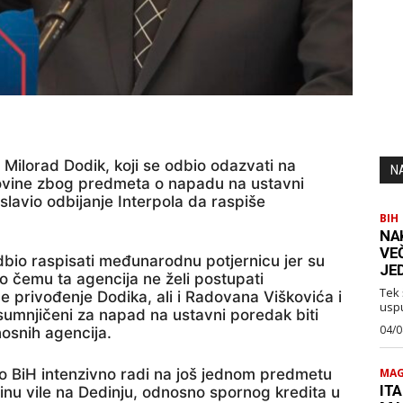
 Milorad Dodik, koji se odbio odazvati na
N
govine zbog predmeta o napadu na ustavni
slavio odbijanje Interpola da raspiše
BIH
NA
VE
dbio raspisati međunarodnu potjernicu jer su
JE
 po čemu ta agencija ne želi postupati
Tek 
e privođenje Dodika, ali i Radovana Viškovića i
usp
sumnjičeni za napad na ustavni poredak biti
04/0
osnih agencija.
vo BiH intenzivno radi na još jednom predmetu
MAG
ITA
vinu vile na Dedinju, odnosno spornog kredita u