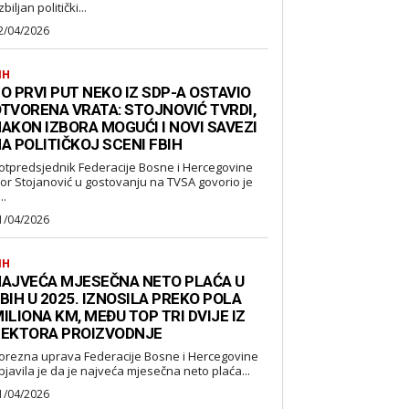
biljan politički...
2/04/2026
IH
O PRVI PUT NEKO IZ SDP-A OSTAVIO
TVORENA VRATA: STOJNOVIĆ TVRDI,
AKON IZBORA MOGUĆI I NOVI SAVEZI
A POLITIČKOJ SCENI FBIH
otpredsjednik Federacije Bosne i Hercegovine
gor Stojanović u gostovanju na TVSA govorio je
..
1/04/2026
IH
AJVEĆA MJESEČNA NETO PLAĆA U
BIH U 2025. IZNOSILA PREKO POLA
ILIONA KM, MEĐU TOP TRI DVIJE IZ
EKTORA PROIZVODNJE
orezna uprava Federacije Bosne i Hercegovine
bjavila je da je najveća mjesečna neto plaća...
1/04/2026