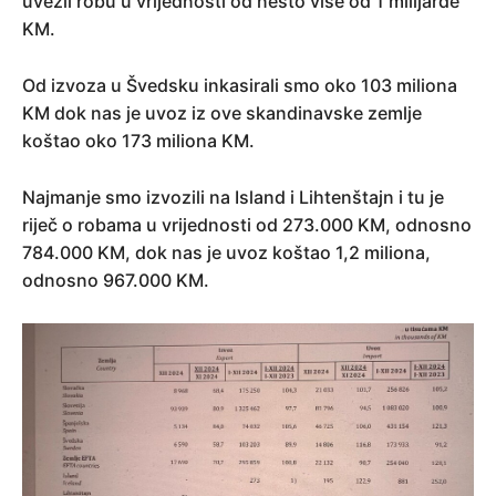
uvezli robu u vrijednosti od nešto više od 1 milijarde
KM.
Od izvoza u Švedsku inkasirali smo oko 103 miliona
KM dok nas je uvoz iz ove skandinavske zemlje
koštao oko 173 miliona KM.
Najmanje smo izvozili na Island i Lihtenštajn i tu je
riječ o robama u vrijednosti od 273.000 KM, odnosno
784.000 KM, dok nas je uvoz koštao 1,2 miliona,
odnosno 967.000 KM.