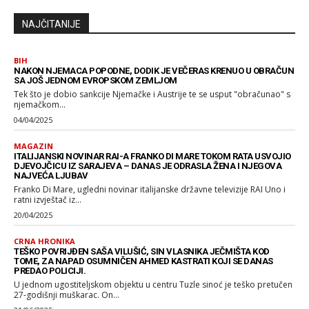
NAJČITANIJE
BIH
NAKON NJEMACA POPODNE, DODIK JE VEČERAS KRENUO U OBRAČUN
SA JOŠ JEDNOM EVROPSKOM ZEMLJOM
Tek što je dobio sankcije Njemačke i Austrije te se usput "obračunao" s
njemačkom...
04/04/2025
MAGAZIN
ITALIJANSKI NOVINAR RAI-A FRANKO DI MARE TOKOM RATA USVOJIO
DJEVOJČICU IZ SARAJEVA – DANAS JE ODRASLA ŽENA I NJEGOVA
NAJVEĆA LJUBAV
Franko Di Mare, ugledni novinar italijanske državne televizije RAI Uno i
ratni izvještač iz...
20/04/2025
CRNA HRONIKA
TEŠKO POVRIJĐEN SAŠA VILUŠIĆ, SIN VLASNIKA JEČMIŠTA KOD
TOME, ZA NAPAD OSUMNIČEN AHMED KASTRATI KOJI SE DANAS
PREDAO POLICIJI.
U jednom ugostiteljskom objektu u centru Tuzle sinoć je teško pretučen
27-godišnji muškarac. On...