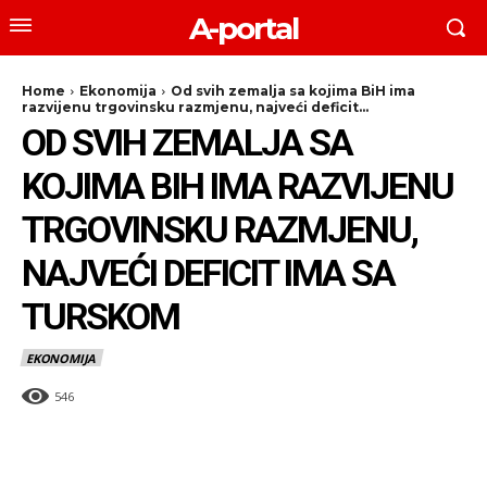
A-portal
Home
Ekonomija
Od svih zemalja sa kojima BiH ima
razvijenu trgovinsku razmjenu, najveći deficit...
OD SVIH ZEMALJA SA
KOJIMA BIH IMA RAZVIJENU
TRGOVINSKU RAZMJENU,
NAJVEĆI DEFICIT IMA SA
TURSKOM
EKONOMIJA
546