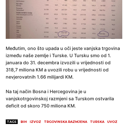
Međutim, ono što upada u oči jeste vanjska trgovina
između naše zemlje i Turske. U Tursku smo od 1.
januara do 31. decembra izvozili u vrijednosti od
318,7 miliona KM a uvozili robu u vrijednosti od
nevjerovatnih 1.66 milijardi KM.
Na taj način Bosna i Hercegovina je u
vanjskotrgovinskoj razmjeni sa Turskom ostvarila
deficit od skoro 750 miliona KM.
TAGS
BIH
IZVOZ
TRGOVINSKA RAZMJENA
TURSKA
UVOZ