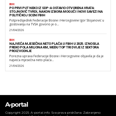
BIH
PO PRVI PUT NEKO IZ SDP-A OSTAVIO OTVORENA VRATA:
STOJNOVIĆ TVRDI, NAKON IZBORA MOGUĆI I NOVI SAVEZI NA
POLITIČKOJ SCENI FBIH
Potpredsjednik Federacije Bosne i Hercegovine Igor Stojanović u
gostovanju na TVSA govorio je o...
21/04/2026
BIH
NAJVEĆA MJESEČNA NETO PLAĆA U FBIH U 2025. IZNOSILA
PREKO POLA MILIONA KM, MEĐU TOP TRI DVIJE IZ SEKTORA
PROIZVODNJE
Porezna uprava Federacije Bosne i Hercegovine objavila je da je
najveća mjesečna neto plaća...
21/04/2026
A-portal
Copyright 2025. A-portal.info. Sva prava pridržana. Zabranjeno