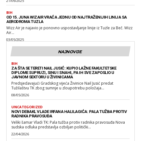
21/06/2025
BIH
OD 15. JUNA WIZAIR VRAĆA JEDNU OD NAJTRAŽENIJIH LINIJA SA
AERODROMA TUZLA
Wizz Air je najavio je ponovno uspostavljanje linije iz Tuzle za Beč. Wizz
Air...
03/05/2025
NAJNOVIJE
BIH
ZA ŠTA SE TERETI NAIL JUSIĆ: KUPIO LAŽNE FAKULTETSKE
DIPLOME SUPRUZI, SINU I SNAHI, PA IH SVE ZAPOSLIO U
JAVNOM SEKTORU U ŽIVINICAMA
Predsjedavajući Gradskog vijeća Živinice Nail Jusić predat
Tužilaštvu TK zbog sumnje u zloupotrebu položaja...
08/05/2026
UNCATEGORIZED
NOVI DEBAKL VLADE IRFANA HALILAGIĆA: PALA TUŽBA PROTIV
RADNIKA PRAVOSUĐA
Veliki šamar Vladi TK: Pala tužba protiv radnika pravosuđa Nova
sudska odluka predstavlja ozbiljan politički...
22/04/2026