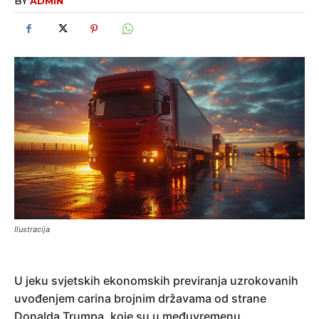
BY
ADMIN
Ilustracija
U jeku svjetskih ekonomskih previranja uzrokovanih
uvođenjem carina brojnim državama od strane
Donalda Trumpa, koje su u međuvremenu