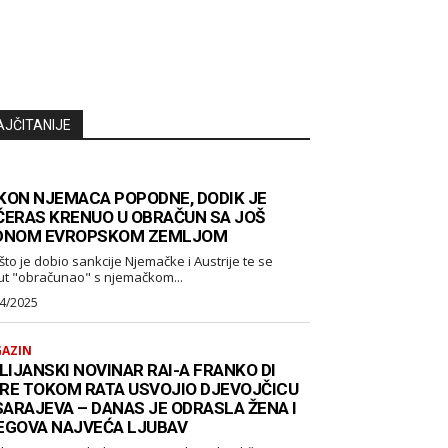
AJČITANIJE
KON NJEMACA POPODNE, DODIK JE
ČERAS KRENUO U OBRAČUN SA JOŠ
DNOM EVROPSKOM ZEMLJOM
što je dobio sankcije Njemačke i Austrije te se
ut "obračunao" s njemačkom...
4/2025
AZIN
LIJANSKI NOVINAR RAI-A FRANKO DI
RE TOKOM RATA USVOJIO DJEVOJČICU
 SARAJEVA – DANAS JE ODRASLA ŽENA I
EGOVA NAJVEĆA LJUBAV