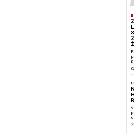
B
Z
L
S
Z
Ž
P
p
p
0
U
N
H
R
V
pravo
oz
2