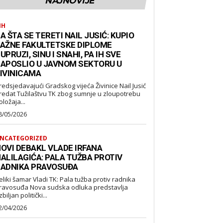
NAJNOVIJE
IH
A ŠTA SE TERETI NAIL JUSIĆ: KUPIO
AŽNE FAKULTETSKE DIPLOME
UPRUZI, SINU I SNAHI, PA IH SVE
APOSLIO U JAVNOM SEKTORU U
IVINICAMA
redsjedavajući Gradskog vijeća Živinice Nail Jusić
redat Tužilaštvu TK zbog sumnje u zloupotrebu
oložaja...
8/05/2026
NCATEGORIZED
OVI DEBAKL VLADE IRFANA
ALILAGIĆA: PALA TUŽBA PROTIV
ADNIKA PRAVOSUĐA
eliki šamar Vladi TK: Pala tužba protiv radnika
suđa Nova sudska odluka predstavlja
biljan politički...
2/04/2026