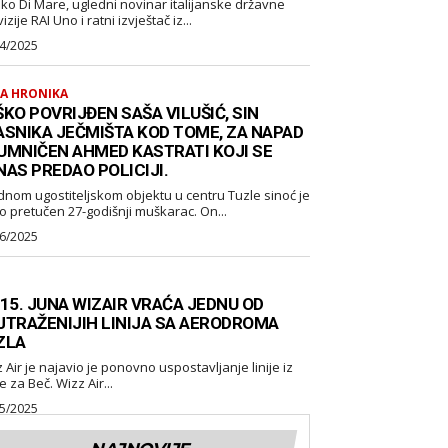
ko Di Mare, ugledni novinar italijanske državne
izije RAI Uno i ratni izvještač iz...
4/2025
A HRONIKA
KO POVRIJĐEN SAŠA VILUŠIĆ, SIN
ASNIKA JEČMIŠTA KOD TOME, ZA NAPAD
UMNIČEN AHMED KASTRATI KOJI SE
NAS PREDAO POLICIJI.
dnom ugostiteljskom objektu u centru Tuzle sinoć je
o pretučen 27-godišnji muškarac. On...
6/2025
 15. JUNA WIZAIR VRAĆA JEDNU OD
JTRAŽENIJIH LINIJA SA AERODROMA
ZLA
 ponovno uspostavljanje linije iz
Tuzle za Beč. Wizz Air...
5/2025