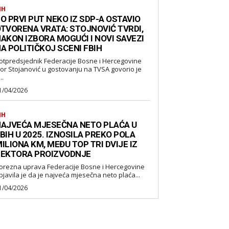
IH
O PRVI PUT NEKO IZ SDP-A OSTAVIO
TVORENA VRATA: STOJNOVIĆ TVRDI,
AKON IZBORA MOGUĆI I NOVI SAVEZI
A POLITIČKOJ SCENI FBIH
otpredsjednik Federacije Bosne i Hercegovine
gor Stojanović u gostovanju na TVSA govorio je
..
1/04/2026
IH
AJVEĆA MJESEČNA NETO PLAĆA U
BIH U 2025. IZNOSILA PREKO POLA
ILIONA KM, MEĐU TOP TRI DVIJE IZ
EKTORA PROIZVODNJE
orezna uprava Federacije Bosne i Hercegovine
bjavila je da je najveća mjesečna neto plaća...
1/04/2026