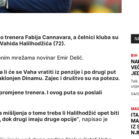
o trenera Fabija Cannavara, a čelnici kluba su
N
 Vahida Halilhodžića (72).
BIH
venim mrežama novinar Emir Delić.
NA
VE
i će se Vaha vratiti iz penzije i po drugi put
JE
aklonjen Dinamu. Zajec i društvo su na potezu
.
Tek 
usp
romjene trenera. I ovog puta su poslali
04/0
MAG
a mišljenja o tome treba li Halilhodžić opet biti
ITA
, dok drugi imaju druge opcije”
, napisao je
MA
IZ
NJ