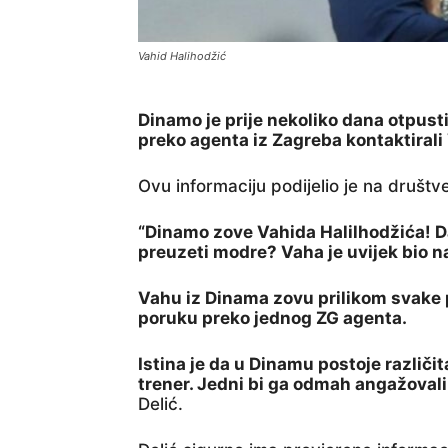
Vahid Halihodžić
Dinamo je prije nekoliko dana otpusti
preko agenta iz Zagreba kontaktirali
Ovu informaciju podijelio je na društ
“Dinamo zove Vahida Halilhodžića! Da l
preuzeti modre? Vaha je uvijek bio n
Vahu iz Dinama zovu prilikom svake p
poruku preko jednog ZG agenta.
Istina je da u Dinamu postoje različit
trener. Jedni bi ga odmah angažovali
Delić.