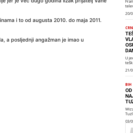
je jer je već dugo godina lizak prijatelj Vahe
Fran
telev
20/0
Dinama i to od augusta 2010. do maja 2011.
CRN
TEŠ
VL
la, a posljednji angažman je imao u
OS
DA
U je
tešk
21/0
BIH
OD
NA
TU
Wizz Air je najavio je
03/0