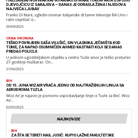
ITALIJANSKI NOVINAR RAI-A FRANKO DI MARE TOKOM RATA USVOJIO
DJEVOJČICU IZ SARAJEVA – DANAS JE ODRASLA ŽENA I NJEGOVA
NAJVEĆA LJUBAV
Franko Di Mare, ugledni novinar italijanske državne televizije RAI Uno i
ratni izvještač iz...
20/04/2025
CRNA HRONIKA
TEŠKO POVRIJĐEN SAŠA VILUŠIĆ, SIN VLASNIKA JEČMIŠTA KOD
TOME, ZA NAPAD OSUMNIČEN AHMED KASTRATI KOJI SE DANAS
PREDAO POLICIJI.
U jednom ugostiteljskom objektu u centru Tuzle sinoć je teško pretučen
27-godišnji muškarac. On...
21/06/2025
BIH
OD 15. JUNA WIZAIR VRAĆA JEDNU OD NAJTRAŽENIJIH LINIJA SA
AERODROMA TUZLA
Wizz Air je najavio je ponovno uspostavljanje linije iz Tuzle za Beč. Wizz
Air...
03/05/2025
NAJNOVIJE
BIH
ZA ŠTA SE TERETI NAIL JUSIĆ: KUPIO LAŽNE FAKULTETSKE