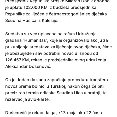
Predsjednik Republike Srpske Milorad Dodik odobrio
je uplatu 102.000 KM iz budžeta predsjednika
Republike za liječenje četrnaestogodišnjeg dječaka
Seudina Husića iz Kalesije.
Sredstva su već uplaćena na račun Udruženja
građana “Humanitas”, koje je organizovalo akciju za
prikupljanje sredstava za liječenje ovog dječaka, čime
je obezbijeđen sav potrebni novac u iznosu od
126.457 KM, rekao je predsjednika ovog udruženja
Aleksandar Došenović.
On je dodao da sada započinju proceduru transfera
novca prema bolnici u Turskoj, nakon čega će biti
preciziran termin odlaska Seudina i lica u pratnji, te
rezervacija avio-karte.
Došenović je rekao da ga je 17. maja oko 22 časa