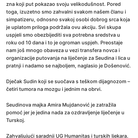
zna koji put pokazao svoju velikodušnost. Pored
toga, izuzetno smo zahvalni svakom našem članu i
simpatizeru, odnosno svakoj osobi dobrog srca koja
je uplatom priloga podržala ovu akciju. Svi skupa
uspjeli smo obezbijediti sva potrebna sredstva u
roku od 10 dana i to je ogroman uspjeh. Preostaje
nam još mnogo obaveza u vezi transfera novca i
organizacije putovanja na liječenje za Seudina i lica u
pratnji i nadamo se najboljem, naglasio je Došenović.
Dječak Sudin koji se suočava s teškom dijagnozom –
četiri tumora na mozgu i jednim na obrvi.
Seudinova majka Amira Mujdanović je zatražila
pomoć jer je jedina nada za ozdravljenje liječenje u
Turskoj.
Zahvaljujući saradnji UG Humanitas i turskih ljekara,