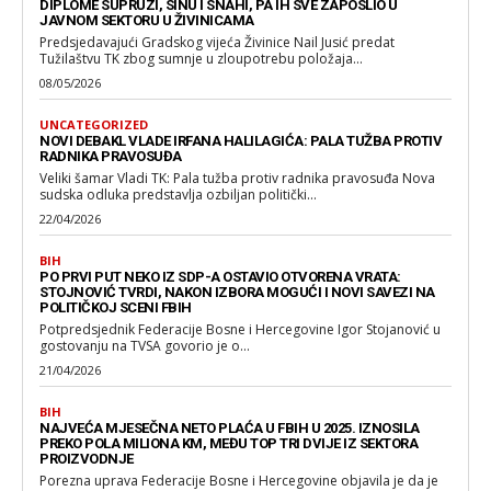
DIPLOME SUPRUZI, SINU I SNAHI, PA IH SVE ZAPOSLIO U
JAVNOM SEKTORU U ŽIVINICAMA
Predsjedavajući Gradskog vijeća Živinice Nail Jusić predat
Tužilaštvu TK zbog sumnje u zloupotrebu položaja...
08/05/2026
UNCATEGORIZED
NOVI DEBAKL VLADE IRFANA HALILAGIĆA: PALA TUŽBA PROTIV
RADNIKA PRAVOSUĐA
Veliki šamar Vladi TK: Pala tužba protiv radnika pravosuđa Nova
sudska odluka predstavlja ozbiljan politički...
22/04/2026
BIH
PO PRVI PUT NEKO IZ SDP-A OSTAVIO OTVORENA VRATA:
STOJNOVIĆ TVRDI, NAKON IZBORA MOGUĆI I NOVI SAVEZI NA
POLITIČKOJ SCENI FBIH
Potpredsjednik Federacije Bosne i Hercegovine Igor Stojanović u
gostovanju na TVSA govorio je o...
21/04/2026
BIH
NAJVEĆA MJESEČNA NETO PLAĆA U FBIH U 2025. IZNOSILA
PREKO POLA MILIONA KM, MEĐU TOP TRI DVIJE IZ SEKTORA
PROIZVODNJE
Porezna uprava Federacije Bosne i Hercegovine objavila je da je