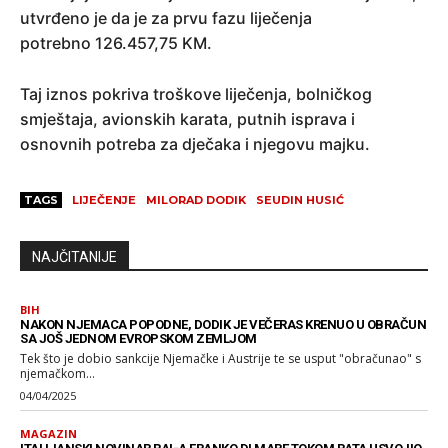
utvrđeno je da je za prvu fazu liječenja
potrebno 126.457,75 KM.
Taj iznos pokriva troškove liječenja, bolničkog
smještaja, avionskih karata, putnih isprava i
osnovnih potreba za dječaka i njegovu majku.
TAGS
LIJEČENJE
MILORAD DODIK
SEUDIN HUSIĆ
NAJČITANIJE
BIH
NAKON NJEMACA POPODNE, DODIK JE VEČERAS KRENUO U OBRAČUN
SA JOŠ JEDNOM EVROPSKOM ZEMLJOM
Tek što je dobio sankcije Njemačke i Austrije te se usput "obračunao" s
njemačkom...
04/04/2025
MAGAZIN