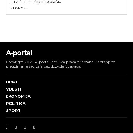
najveća mjesečna neto plaća...
21/04/2026
A-portal
Copyright 2025. A-portal.info. Sva prava pridržana. Zabranjeno
preuzimanje sadržaja bez dozvole izdavača.
HOME
VIJESTI
EKONOMIJA
POLITIKA
SPORT