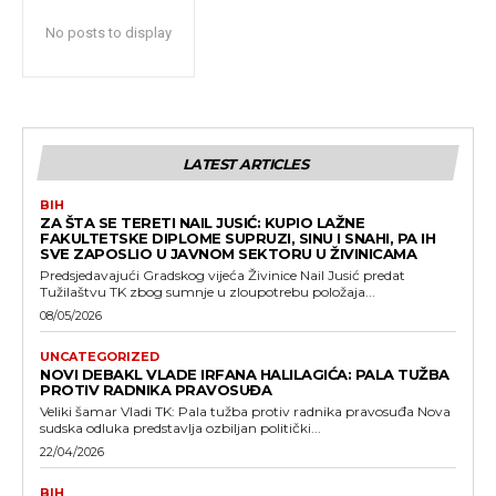
No posts to display
LATEST ARTICLES
BIH
ZA ŠTA SE TERETI NAIL JUSIĆ: KUPIO LAŽNE
FAKULTETSKE DIPLOME SUPRUZI, SINU I SNAHI, PA IH
SVE ZAPOSLIO U JAVNOM SEKTORU U ŽIVINICAMA
Predsjedavajući Gradskog vijeća Živinice Nail Jusić predat
Tužilaštvu TK zbog sumnje u zloupotrebu položaja...
08/05/2026
UNCATEGORIZED
NOVI DEBAKL VLADE IRFANA HALILAGIĆA: PALA TUŽBA
PROTIV RADNIKA PRAVOSUĐA
Veliki šamar Vladi TK: Pala tužba protiv radnika pravosuđa Nova
sudska odluka predstavlja ozbiljan politički...
22/04/2026
BIH