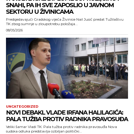
SNAHI, PA IH SVE ZAPOSLIO U JAVNOM
SEKTORU U ŽIVINICAMA
Predsjedavajući Gradskog vijeća Živinice Nail Jusić predat Tužilaštvu
TK zbog sumnje u zloupotrebu položaja...
08/05/2026
UNCATEGORIZED
NOVI DEBAKL VLADE IRFANA HALILAGIĆA:
PALA TUŽBA PROTIV RADNIKA PRAVOSUĐA
Veliki šamar Vladi TK: Pala tužba protiv radnika pravosuđa Nova
sudska odluka predstavlja ozbiljan politički...