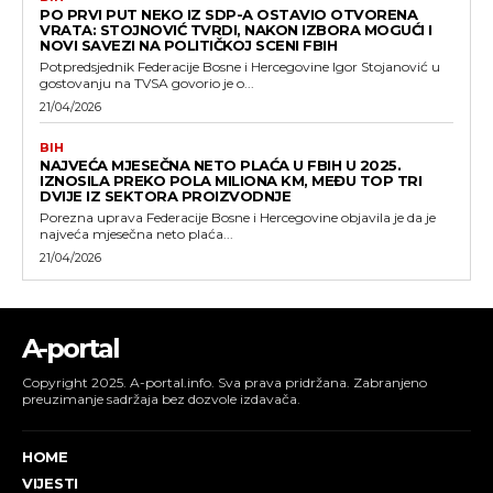
PO PRVI PUT NEKO IZ SDP-A OSTAVIO OTVORENA
VRATA: STOJNOVIĆ TVRDI, NAKON IZBORA MOGUĆI I
NOVI SAVEZI NA POLITIČKOJ SCENI FBIH
Potpredsjednik Federacije Bosne i Hercegovine Igor Stojanović u
gostovanju na TVSA govorio je o...
21/04/2026
BIH
NAJVEĆA MJESEČNA NETO PLAĆA U FBIH U 2025.
IZNOSILA PREKO POLA MILIONA KM, MEĐU TOP TRI
DVIJE IZ SEKTORA PROIZVODNJE
Porezna uprava Federacije Bosne i Hercegovine objavila je da je
najveća mjesečna neto plaća...
21/04/2026
A-portal
Copyright 2025. A-portal.info. Sva prava pridržana. Zabranjeno
preuzimanje sadržaja bez dozvole izdavača.
HOME
VIJESTI