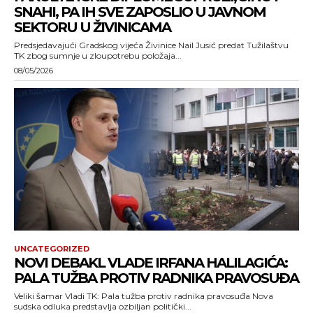
SNAHI, PA IH SVE ZAPOSLIO U JAVNOM
SEKTORU U ŽIVINICAMA
Predsjedavajući Gradskog vijeća Živinice Nail Jusić predat Tužilaštvu
TK zbog sumnje u zloupotrebu položaja...
08/05/2026
UNCATEGORIZED
NOVI DEBAKL VLADE IRFANA HALILAGIĆA:
PALA TUŽBA PROTIV RADNIKA PRAVOSUĐA
Veliki šamar Vladi TK: Pala tužba protiv radnika pravosuđa Nova
sudska odluka predstavlja ozbiljan politički...