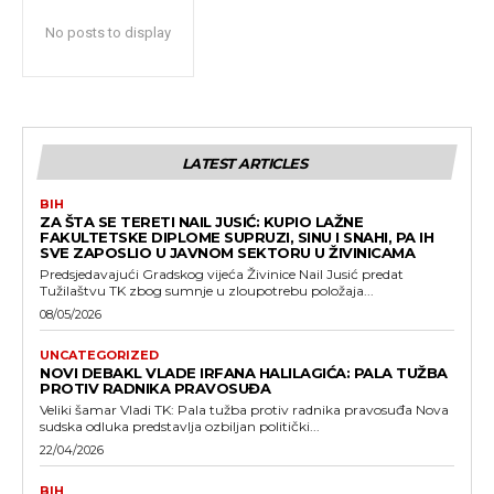
No posts to display
LATEST ARTICLES
BIH
ZA ŠTA SE TERETI NAIL JUSIĆ: KUPIO LAŽNE
FAKULTETSKE DIPLOME SUPRUZI, SINU I SNAHI, PA IH
SVE ZAPOSLIO U JAVNOM SEKTORU U ŽIVINICAMA
Predsjedavajući Gradskog vijeća Živinice Nail Jusić predat
Tužilaštvu TK zbog sumnje u zloupotrebu položaja...
08/05/2026
UNCATEGORIZED
NOVI DEBAKL VLADE IRFANA HALILAGIĆA: PALA TUŽBA
PROTIV RADNIKA PRAVOSUĐA
Veliki šamar Vladi TK: Pala tužba protiv radnika pravosuđa Nova
sudska odluka predstavlja ozbiljan politički...
22/04/2026
BIH