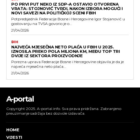
PO PRVI PUT NEKO IZ SDP-A OSTAVIO OTVORENA
VRATA: STOJNOVIĆ TVRDI, NAKON IZBORA MOGUĆI I
NOVI SAVEZI NA POLITIČKOJ SCENI FBIH
Potpredsjednik Federacije Bosne i Hercegovine Igor Stojanović u
gostovanju na TVSA govorio je o...
21/04/2026
BIH
NAJVEĆA MJESEČNA NETO PLAĆA U FBIH U 2025.
IZNOSILA PREKO POLA MILIONA KM, MEĐU TOP TRI
DVIJE IZ SEKTORA PROIZVODNJE
Porezna uprava Federacije Bosne i Hercegovine objavila je da je
najveća mjesečna neto plaća...
21/04/2026
A-portal
Copyright 2025. A-portal.info. Sva prava pridržana. Zabranjeno
preuzimanje sadržaja bez dozvole izdavača.
HOME
VIJESTI