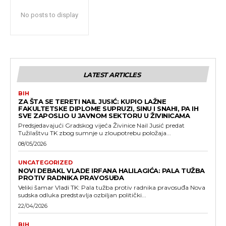
No posts to display
LATEST ARTICLES
BIH
ZA ŠTA SE TERETI NAIL JUSIĆ: KUPIO LAŽNE
FAKULTETSKE DIPLOME SUPRUZI, SINU I SNAHI, PA IH
SVE ZAPOSLIO U JAVNOM SEKTORU U ŽIVINICAMA
Predsjedavajući Gradskog vijeća Živinice Nail Jusić predat
Tužilaštvu TK zbog sumnje u zloupotrebu položaja...
08/05/2026
UNCATEGORIZED
NOVI DEBAKL VLADE IRFANA HALILAGIĆA: PALA TUŽBA
PROTIV RADNIKA PRAVOSUĐA
Veliki šamar Vladi TK: Pala tužba protiv radnika pravosuđa Nova
sudska odluka predstavlja ozbiljan politički...
22/04/2026
BIH