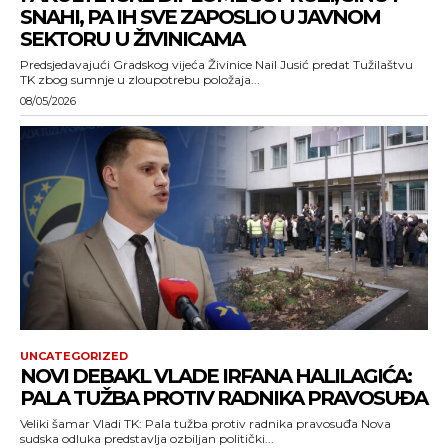
SNAHI, PA IH SVE ZAPOSLIO U JAVNOM
SEKTORU U ŽIVINICAMA
Predsjedavajući Gradskog vijeća Živinice Nail Jusić predat Tužilaštvu
TK zbog sumnje u zloupotrebu položaja...
08/05/2026
UNCATEGORIZED
NOVI DEBAKL VLADE IRFANA HALILAGIĆA:
PALA TUŽBA PROTIV RADNIKA PRAVOSUĐA
Veliki šamar Vladi TK: Pala tužba protiv radnika pravosuđa Nova
sudska odluka predstavlja ozbiljan politički...