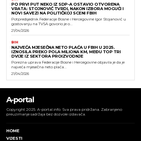
PO PRVI PUT NEKO IZ SDP-A OSTAVIO OTVORENA
VRATA: STOJNOVIĆ TVRDI, NAKON IZBORA MOGUĆI I
NOVI SAVEZI NA POLITIČKOJ SCENI FBIH
Potpredsjednik Federacije Bosne i Hercegovine Igor Stojanović u
gostovanju na TVSA govorio je o...
21/04/2026
BIH
NAJVEĆA MJESEČNA NETO PLAĆA U FBIH U 2025.
IZNOSILA PREKO POLA MILIONA KM, MEĐU TOP TRI
DVIJE IZ SEKTORA PROIZVODNJE
Porezna uprava Federacije Bosne i Hercegovine objavila je da je
najveća mjesečna neto plaća...
21/04/2026
A-portal
Copyright 2025. A-portal.info. Sva prava pridržana. Zabranjeno
preuzimanje sadržaja bez dozvole izdavača.
HOME
VIJESTI