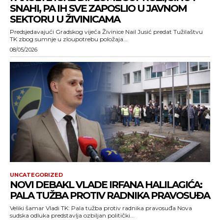
SNAHI, PA IH SVE ZAPOSLIO U JAVNOM
SEKTORU U ŽIVINICAMA
Predsjedavajući Gradskog vijeća Živinice Nail Jusić predat Tužilaštvu
TK zbog sumnje u zloupotrebu položaja...
08/05/2026
UNCATEGORIZED
NOVI DEBAKL VLADE IRFANA HALILAGIĆA:
PALA TUŽBA PROTIV RADNIKA PRAVOSUĐA
Veliki šamar Vladi TK: Pala tužba protiv radnika pravosuđa Nova
sudska odluka predstavlja ozbiljan politički...