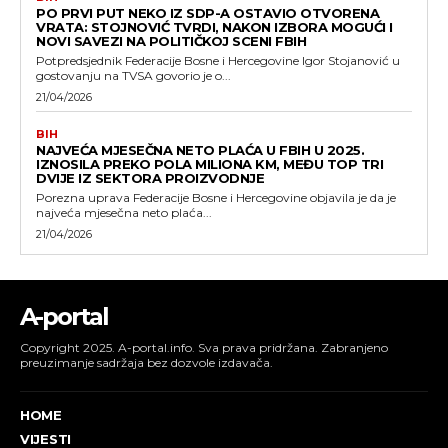
PO PRVI PUT NEKO IZ SDP-A OSTAVIO OTVORENA
VRATA: STOJNOVIĆ TVRDI, NAKON IZBORA MOGUĆI I
NOVI SAVEZI NA POLITIČKOJ SCENI FBIH
Potpredsjednik Federacije Bosne i Hercegovine Igor Stojanović u
gostovanju na TVSA govorio je o...
21/04/2026
BIH
NAJVEĆA MJESEČNA NETO PLAĆA U FBIH U 2025.
IZNOSILA PREKO POLA MILIONA KM, MEĐU TOP TRI
DVIJE IZ SEKTORA PROIZVODNJE
Porezna uprava Federacije Bosne i Hercegovine objavila je da je
najveća mjesečna neto plaća...
21/04/2026
A-portal
Copyright 2025. A-portal.info. Sva prava pridržana. Zabranjeno
preuzimanje sadržaja bez dozvole izdavača.
HOME
VIJESTI