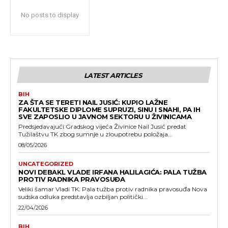
No posts to display
LATEST ARTICLES
BIH
ZA ŠTA SE TERETI NAIL JUSIĆ: KUPIO LAŽNE
FAKULTETSKE DIPLOME SUPRUZI, SINU I SNAHI, PA IH
SVE ZAPOSLIO U JAVNOM SEKTORU U ŽIVINICAMA
Predsjedavajući Gradskog vijeća Živinice Nail Jusić predat
Tužilaštvu TK zbog sumnje u zloupotrebu položaja...
08/05/2026
UNCATEGORIZED
NOVI DEBAKL VLADE IRFANA HALILAGIĆA: PALA TUŽBA
PROTIV RADNIKA PRAVOSUĐA
Veliki šamar Vladi TK: Pala tužba protiv radnika pravosuđa Nova
sudska odluka predstavlja ozbiljan politički...
22/04/2026
BIH