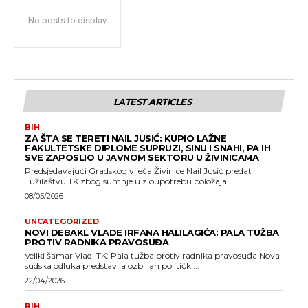
No posts to display
LATEST ARTICLES
BIH
ZA ŠTA SE TERETI NAIL JUSIĆ: KUPIO LAŽNE
FAKULTETSKE DIPLOME SUPRUZI, SINU I SNAHI, PA IH
SVE ZAPOSLIO U JAVNOM SEKTORU U ŽIVINICAMA
Predsjedavajući Gradskog vijeća Živinice Nail Jusić predat
Tužilaštvu TK zbog sumnje u zloupotrebu položaja...
08/05/2026
UNCATEGORIZED
NOVI DEBAKL VLADE IRFANA HALILAGIĆA: PALA TUŽBA
PROTIV RADNIKA PRAVOSUĐA
Veliki šamar Vladi TK: Pala tužba protiv radnika pravosuđa Nova
sudska odluka predstavlja ozbiljan politički...
22/04/2026
BIH