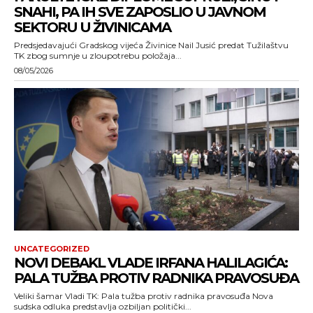
SNAHI, PA IH SVE ZAPOSLIO U JAVNOM
SEKTORU U ŽIVINICAMA
Predsjedavajući Gradskog vijeća Živinice Nail Jusić predat Tužilaštvu
TK zbog sumnje u zloupotrebu položaja...
08/05/2026
UNCATEGORIZED
NOVI DEBAKL VLADE IRFANA HALILAGIĆA:
PALA TUŽBA PROTIV RADNIKA PRAVOSUĐA
Veliki šamar Vladi TK: Pala tužba protiv radnika pravosuđa Nova
sudska odluka predstavlja ozbiljan politički...