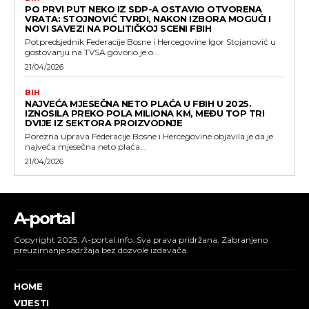
PO PRVI PUT NEKO IZ SDP-A OSTAVIO OTVORENA
VRATA: STOJNOVIĆ TVRDI, NAKON IZBORA MOGUĆI I
NOVI SAVEZI NA POLITIČKOJ SCENI FBIH
Potpredsjednik Federacije Bosne i Hercegovine Igor Stojanović u
gostovanju na TVSA govorio je o...
21/04/2026
BIH
NAJVEĆA MJESEČNA NETO PLAĆA U FBIH U 2025.
IZNOSILA PREKO POLA MILIONA KM, MEĐU TOP TRI
DVIJE IZ SEKTORA PROIZVODNJE
Porezna uprava Federacije Bosne i Hercegovine objavila je da je
najveća mjesečna neto plaća...
21/04/2026
A-portal
Copyright 2025. A-portal.info. Sva prava pridržana. Zabranjeno
preuzimanje sadržaja bez dozvole izdavača.
HOME
VIJESTI