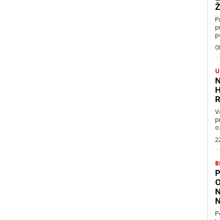
Ž
P
p
p
0
U
N
H
R
V
pravo
oz
2
B
P
O
N
N
P