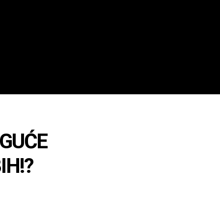
OGUĆE
IH!?