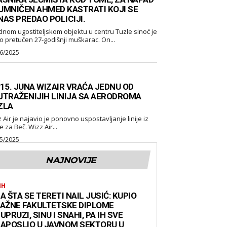
UMNIČEN AHMED KASTRATI KOJI SE
NAS PREDAO POLICIJI.
dnom ugostiteljskom objektu u centru Tuzle sinoć je
o pretučen 27-godišnji muškarac. On...
6/2025
 15. JUNA WIZAIR VRAĆA JEDNU OD
JTRAŽENIJIH LINIJA SA AERODROMA
ZLA
 ponovno uspostavljanje linije iz
Tuzle za Beč. Wizz Air...
5/2025
NAJNOVIJE
IH
A ŠTA SE TERETI NAIL JUSIĆ: KUPIO
AŽNE FAKULTETSKE DIPLOME
UPRUZI, SINU I SNAHI, PA IH SVE
APOSLIO U JAVNOM SEKTORU U