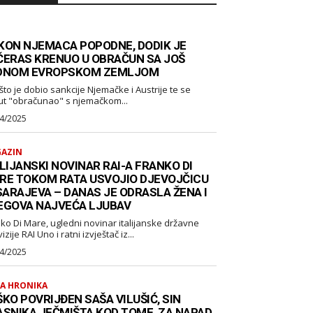
KON NJEMACA POPODNE, DODIK JE
ČERAS KRENUO U OBRAČUN SA JOŠ
DNOM EVROPSKOM ZEMLJOM
što je dobio sankcije Njemačke i Austrije te se
ut "obračunao" s njemačkom...
4/2025
AZIN
LIJANSKI NOVINAR RAI-A FRANKO DI
RE TOKOM RATA USVOJIO DJEVOJČICU
 SARAJEVA – DANAS JE ODRASLA ŽENA I
EGOVA NAJVEĆA LJUBAV
ko Di Mare, ugledni novinar italijanske državne
izije RAI Uno i ratni izvještač iz...
4/2025
A HRONIKA
KO POVRIJĐEN SAŠA VILUŠIĆ, SIN
ASNIKA JEČMIŠTA KOD TOME, ZA NAPAD