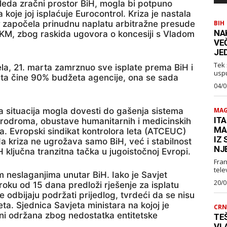
eda zračni prostor BiH, mogla bi potpuno
koje joj isplaćuje Eurocontrol. Kriza je nastala
započela prinudnu naplatu arbitražne presude
BIH
NA
a KM, zbog raskida ugovora o koncesiji s Vladom
VE
JE
Tek 
ela, 21. marta zamrznuo sve isplate prema BiH i
usp
ta čine 90% budžeta agencije, ona se sada
04/0
a situacija mogla dovesti do gašenja sistema
MAG
ITA
aerodroma, obustave humanitarnih i medicinskih
MA
a. Evropski sindikat kontrolora leta (ATCEUC)
IZ
a kriza ne ugrožava samo BiH, već i stabilnost
NJ
 ključna tranzitna tačka u jugoistočnoj Evropi.
Fran
telev
m neslaganjima unutar BiH. Iako je Savjet
20/0
roku od 15 dana predloži rješenje za isplatu
 odbijaju podržati prijedlog, tvrdeći da se nisu
teta. Sjednica Savjeta ministara na kojoj je
CRN
e ni održana zbog nedostatka entitetske
TEŠ
VL