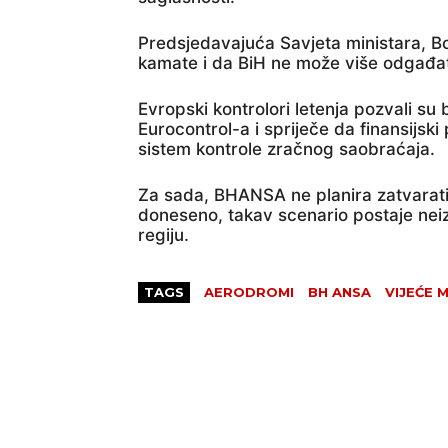
Predsjedavajuća Savjeta ministara, Bo
kamate i da BiH ne može više odgađat
Evropski kontrolori letenja pozvali su 
Eurocontrol-a i spriječe da finansijski
sistem kontrole zračnog saobraćaja.
Za sada, BHANSA ne planira zatvarati 
doneseno, takav scenario postaje neiz
regiju.
TAGS
AERODROMI
BH ANSA
VIJEĆE 