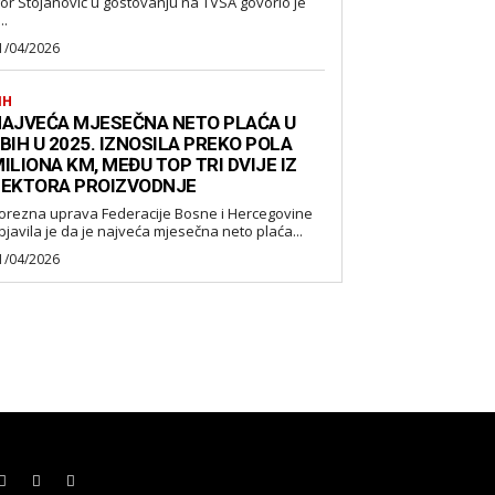
gor Stojanović u gostovanju na TVSA govorio je
..
1/04/2026
IH
AJVEĆA MJESEČNA NETO PLAĆA U
BIH U 2025. IZNOSILA PREKO POLA
ILIONA KM, MEĐU TOP TRI DVIJE IZ
EKTORA PROIZVODNJE
orezna uprava Federacije Bosne i Hercegovine
bjavila je da je najveća mjesečna neto plaća...
1/04/2026