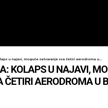
laps u najavi, moguće zatvaranje sva četiri aerodroma u...
-A: KOLAPS U NAJAVI, M
 ČETIRI AERODROMA U B