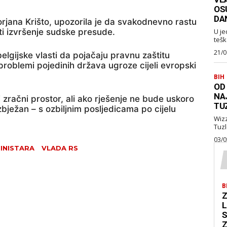
OS
DA
rjana Krišto, upozorila je da svakodnevno rastu
i izvršenje sudske presude.
U je
tešk
21/0
belgijske vlasti da pojačaju pravnu zaštitu
 problemi pojedinih država ugroze cijeli evropski
BIH
OD
NA
zračni prostor, ali ako rješenje ne bude uskoro
TU
bježan – s ozbiljnim posljedicama po cijelu
Wizz Air je najavio je
03/0
MINISTARA
VLADA RS
B
Z
L
S
Z