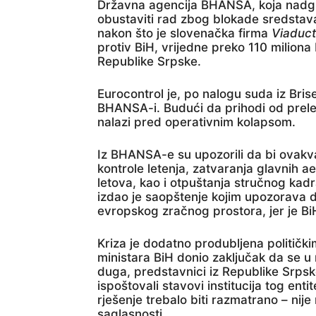
Državna agencija BHANSA, koja nadgl
obustaviti rad zbog blokade sredstava 
nakon što je slovenačka firma
Viaduct
protiv BiH, vrijedne preko 110 milion
Republike Srpske.
Eurocontrol je, po nalogu suda iz Bris
BHANSA-i. Budući da prihodi od prele
nalazi pred operativnim kolapsom.
Iz BHANSA-e su upozorili da bi ovakv
kontrole letenja, zatvaranja glavnih 
letova, kao i otpuštanja stručnog kadr
izdao je saopštenje kojim upozorava d
evropskog zračnog prostora, jer je BiH
Kriza je dodatno produbljena politički
ministara BiH donio zaključak da se u 
duga, predstavnici iz Republike Srpske
ispoštovali stavovi institucija tog enti
rješenje trebalo biti razmatrano – nij
saglasnosti.