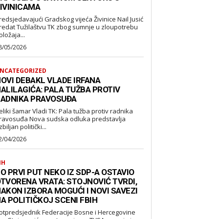
IVINICAMA
redsjedavajući Gradskog vijeća Živinice Nail Jusić
redat Tužilaštvu TK zbog sumnje u zloupotrebu
oložaja...
8/05/2026
NCATEGORIZED
OVI DEBAKL VLADE IRFANA
ALILAGIĆA: PALA TUŽBA PROTIV
ADNIKA PRAVOSUĐA
eliki šamar Vladi TK: Pala tužba protiv radnika
suđa Nova sudska odluka predstavlja
biljan politički...
2/04/2026
IH
O PRVI PUT NEKO IZ SDP-A OSTAVIO
TVORENA VRATA: STOJNOVIĆ TVRDI,
AKON IZBORA MOGUĆI I NOVI SAVEZI
A POLITIČKOJ SCENI FBIH
otpredsjednik Federacije Bosne i Hercegovine