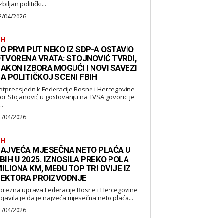
biljan politički...
2/04/2026
IH
O PRVI PUT NEKO IZ SDP-A OSTAVIO
TVORENA VRATA: STOJNOVIĆ TVRDI,
AKON IZBORA MOGUĆI I NOVI SAVEZI
A POLITIČKOJ SCENI FBIH
otpredsjednik Federacije Bosne i Hercegovine
gor Stojanović u gostovanju na TVSA govorio je
..
1/04/2026
IH
AJVEĆA MJESEČNA NETO PLAĆA U
BIH U 2025. IZNOSILA PREKO POLA
ILIONA KM, MEĐU TOP TRI DVIJE IZ
EKTORA PROIZVODNJE
orezna uprava Federacije Bosne i Hercegovine
bjavila je da je najveća mjesečna neto plaća...
1/04/2026