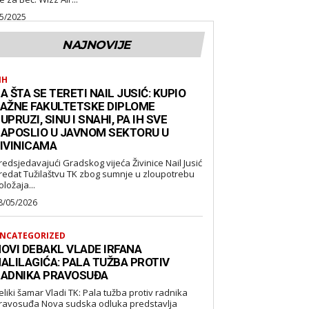
5/2025
NAJNOVIJE
IH
A ŠTA SE TERETI NAIL JUSIĆ: KUPIO
AŽNE FAKULTETSKE DIPLOME
UPRUZI, SINU I SNAHI, PA IH SVE
APOSLIO U JAVNOM SEKTORU U
IVINICAMA
redsjedavajući Gradskog vijeća Živinice Nail Jusić
redat Tužilaštvu TK zbog sumnje u zloupotrebu
oložaja...
8/05/2026
NCATEGORIZED
OVI DEBAKL VLADE IRFANA
ALILAGIĆA: PALA TUŽBA PROTIV
ADNIKA PRAVOSUĐA
eliki šamar Vladi TK: Pala tužba protiv radnika
suđa Nova sudska odluka predstavlja