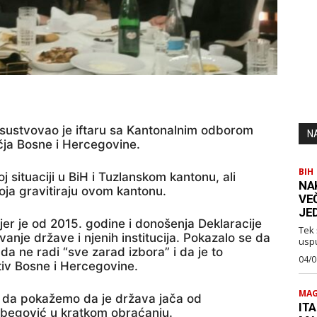
isustvovao je iftaru sa Kantonalnim odborom
N
ja Bosne i Hercegovine.
BIH
 situaciji u BiH i Tuzlanskom kantonu, ali
NA
ja gravitiraju ovom kantonu.
VE
JE
jer je od 2015. godine i donošenja Deklaracije
Tek 
vanje države i njenih institucija. Pokazalo se da
usp
 da ne radi “sve zarad izbora” i da je to
04/0
tiv Bosne i Hercegovine.
MAG
eme da pokažemo da je država jača od
ITA
zetbegović u kratkom obraćanju.