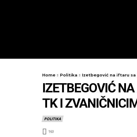
Home
Politika
Izetbegović na iftaru s
IZETBEGOVIĆ N
TK I ZVANIČNIC
POLITIKA
163