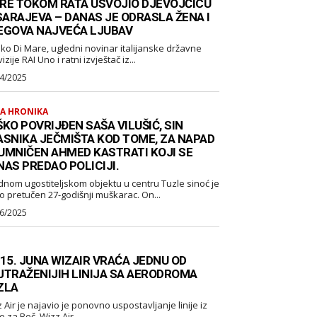
RE TOKOM RATA USVOJIO DJEVOJČICU
 SARAJEVA – DANAS JE ODRASLA ŽENA I
EGOVA NAJVEĆA LJUBAV
ko Di Mare, ugledni novinar italijanske državne
izije RAI Uno i ratni izvještač iz...
4/2025
A HRONIKA
KO POVRIJĐEN SAŠA VILUŠIĆ, SIN
ASNIKA JEČMIŠTA KOD TOME, ZA NAPAD
UMNIČEN AHMED KASTRATI KOJI SE
NAS PREDAO POLICIJI.
dnom ugostiteljskom objektu u centru Tuzle sinoć je
o pretučen 27-godišnji muškarac. On...
6/2025
 15. JUNA WIZAIR VRAĆA JEDNU OD
JTRAŽENIJIH LINIJA SA AERODROMA
ZLA
 ponovno uspostavljanje linije iz
Tuzle za Beč. Wizz Air...