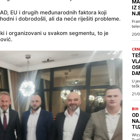
MA
IZ
AD, EU i drugih međunarodnih faktora koji
NJ
dni i dobrodošli, ali da neće riješiti probleme.
Fran
telev
aki i organizovani u svakom segmentu, to je
20/0
ović.
CRN
TEŠ
VL
OS
DA
U je
tešk
21/0
BIH
OD
NA
TU
Wizz Air je najavio je