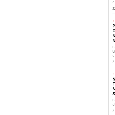
oz
2
B
P
O
N
N
P
I
o.
2
B
N
F
M
S
P
o
2