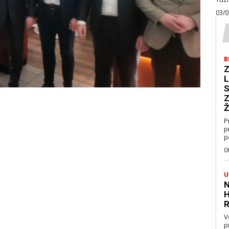
03/0
B
Z
L
S
Z
Ž
P
p
p
0
U
N
H
R
V
pravo