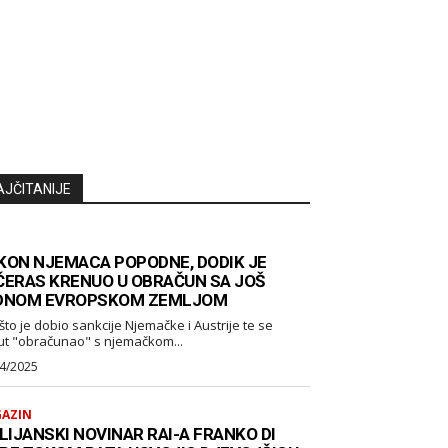
AJČITANIJE
KON NJEMACA POPODNE, DODIK JE
ČERAS KRENUO U OBRAČUN SA JOŠ
DNOM EVROPSKOM ZEMLJOM
što je dobio sankcije Njemačke i Austrije te se
ut "obračunao" s njemačkom...
4/2025
AZIN
LIJANSKI NOVINAR RAI-A FRANKO DI