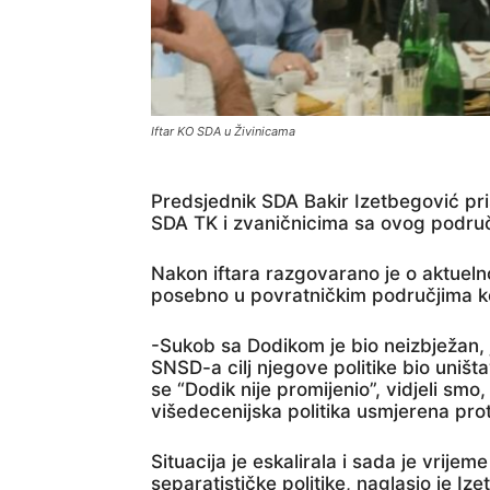
Iftar KO SDA u Živinicama
Predsjednik SDA Bakir Izetbegović pr
SDA TK i zvaničnicima sa ovog područ
Nakon iftara razgovarano je o aktuelnoj
posebno u povratničkim područjima ko
-Sukob sa Dodikom je bio neizbježan, 
SNSD-a cilj njegove politike bio uništa
se “Dodik nije promijenio”, vidjeli smo,
višedecenijska politika usmjerena pro
Situacija je eskalirala i sada je vrij
separatističke politike, naglasio je I