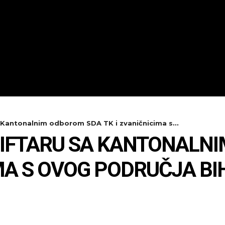
a Kantonalnim odborom SDA TK i zvaničnicima s...
A IFTARU SA KANTONALN
IMA S OVOG PODRUČJA BI