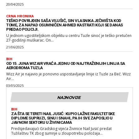
20/04/2025
CRNA HRONIKA
TEŠKO POVRIJĐEN SAŠA VILUŠIĆ, SIN VLASNIKA JEČMIŠTA KOD
TOME, ZA NAPAD OSUMNIČEN AHMED KASTRATI KOJI SE DANAS
PREDAO POLICIJI.
U jednom ugostiteljskom objektu u centru Tuzle sinoć je teško pretučen
27-godišnji muškarac. On...
21/06/2025
BIH
OD 15. JUNA WIZAIR VRAĆA JEDNU OD NAJTRAŽENIJIH LINIJA SA
AERODROMA TUZLA
Wizz Air je najavio je ponovno uspostavljanje linije iz Tuzle za Beč. Wizz
Air...
03/05/2025
NAJNOVIJE
BIH
ZA ŠTA SE TERETI NAIL JUSIĆ: KUPIO LAŽNE FAKULTETSKE
DIPLOME SUPRUZI, SINU I SNAHI, PA IH SVE ZAPOSLIO U
JAVNOM SEKTORU U ŽIVINICAMA
Predsjedavajući Gradskog vijeća Živinice Nail Jusić predat
Tužilaštvu TK zbog sumnje u zloupotrebu položaja...