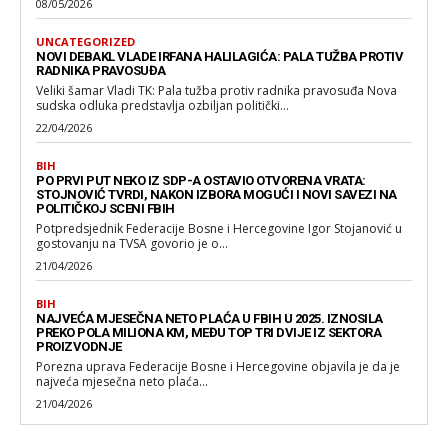
08/05/2026
UNCATEGORIZED
NOVI DEBAKL VLADE IRFANA HALILAGIĆA: PALA TUŽBA PROTIV
RADNIKA PRAVOSUĐA
Veliki šamar Vladi TK: Pala tužba protiv radnika pravosuđa Nova
sudska odluka predstavlja ozbiljan politički...
22/04/2026
BIH
PO PRVI PUT NEKO IZ SDP-A OSTAVIO OTVORENA VRATA:
STOJNOVIĆ TVRDI, NAKON IZBORA MOGUĆI I NOVI SAVEZI NA
POLITIČKOJ SCENI FBIH
Potpredsjednik Federacije Bosne i Hercegovine Igor Stojanović u
gostovanju na TVSA govorio je o...
21/04/2026
BIH
NAJVEĆA MJESEČNA NETO PLAĆA U FBIH U 2025. IZNOSILA
PREKO POLA MILIONA KM, MEĐU TOP TRI DVIJE IZ SEKTORA
PROIZVODNJE
Porezna uprava Federacije Bosne i Hercegovine objavila je da je
najveća mjesečna neto plaća...
21/04/2026