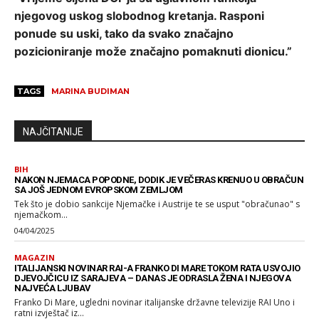
njegovog uskog slobodnog kretanja. Rasponi
ponude su uski, tako da svako značajno
pozicioniranje može značajno pomaknuti dionicu.”
TAGS
MARINA BUDIMAN
NAJČITANIJE
BIH
NAKON NJEMACA POPODNE, DODIK JE VEČERAS KRENUO U OBRAČUN
SA JOŠ JEDNOM EVROPSKOM ZEMLJOM
Tek što je dobio sankcije Njemačke i Austrije te se usput "obračunao" s
njemačkom...
04/04/2025
MAGAZIN
ITALIJANSKI NOVINAR RAI-A FRANKO DI MARE TOKOM RATA USVOJIO
DJEVOJČICU IZ SARAJEVA – DANAS JE ODRASLA ŽENA I NJEGOVA
NAJVEĆA LJUBAV
Franko Di Mare, ugledni novinar italijanske državne televizije RAI Uno i
ratni izvještač iz...