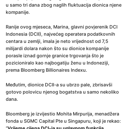
u samo tri dana zbog naglih fluktuacija dionica njene
kompanije.
Ranije ovog mjeseca, Marina, glavni povjerenik DCI
Indonesia (DCII), najvećeg operatera podatkovnih
centara u zemlji, imala je neto vrijednost od 7,5
milijardi dolara nakon što su dionice kompanije
porasle iznad gornje granice trgovanja što je
pozicioniralo kao najbogatiju ženu u Indoneziji,
prema Bloomberg Billionaires Indexu.
Međutim, dionice DCII-a su ubrzo pale, zbrisavši
gotovo polovicu njenog bogatstva u samo nekoliko
dana.
Bloomberg je izvijestio Mohita Mirpurija, menadžera
fonda u SGMC Capital Pte u Singapuru, koji je rekao:
“
Vrijeme cijena DCI-ja su uglavnom funkcija