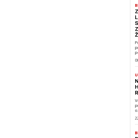
B
Z
L
S
Z
Ž
P
p
p
0
U
N
H
R
V
pravo
oz
2
B