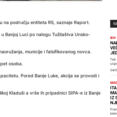
u na području entiteta RS, saznaje Raport.
N
 u Banjoj Luci po nalogu Tužilaštva Unsko-
BIH
NA
VE
 naoružanja, municije i falsifikovanog novca.
JE
Tek 
pet osoba.
usp
04/0
acitetu. Pored Banje Luke, akcija se provodi i
MAG
ITA
MA
ikoj Kladuši a vrše ih pripadnici SIPA-e iz Banje
IZ
NJ
Fran
telev