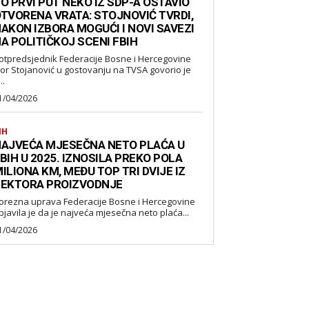
O PRVI PUT NEKO IZ SDP-A OSTAVIO
TVORENA VRATA: STOJNOVIĆ TVRDI,
AKON IZBORA MOGUĆI I NOVI SAVEZI
A POLITIČKOJ SCENI FBIH
otpredsjednik Federacije Bosne i Hercegovine
gor Stojanović u gostovanju na TVSA govorio je
..
1/04/2026
IH
AJVEĆA MJESEČNA NETO PLAĆA U
BIH U 2025. IZNOSILA PREKO POLA
ILIONA KM, MEĐU TOP TRI DVIJE IZ
EKTORA PROIZVODNJE
orezna uprava Federacije Bosne i Hercegovine
bjavila je da je najveća mjesečna neto plaća...
1/04/2026