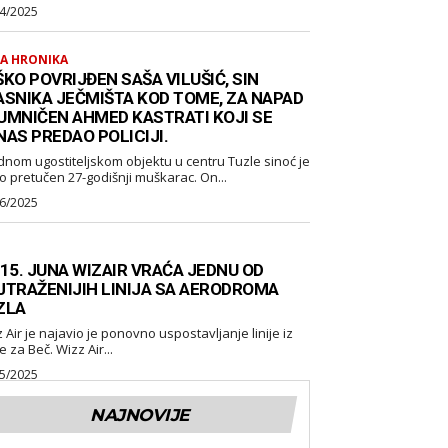
4/2025
A HRONIKA
KO POVRIJĐEN SAŠA VILUŠIĆ, SIN
ASNIKA JEČMIŠTA KOD TOME, ZA NAPAD
UMNIČEN AHMED KASTRATI KOJI SE
NAS PREDAO POLICIJI.
dnom ugostiteljskom objektu u centru Tuzle sinoć je
o pretučen 27-godišnji muškarac. On...
6/2025
 15. JUNA WIZAIR VRAĆA JEDNU OD
JTRAŽENIJIH LINIJA SA AERODROMA
ZLA
 ponovno uspostavljanje linije iz
Tuzle za Beč. Wizz Air...
5/2025
NAJNOVIJE