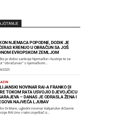
AJČITANIJE
KON NJEMACA POPODNE, DODIK JE
ČERAS KRENUO U OBRAČUN SA JOŠ
DNOM EVROPSKOM ZEMLJOM
što je dobio sankcije Njemačke i Austrije te se
ut "obračunao" s njemačkom...
4/2025
AZIN
LIJANSKI NOVINAR RAI-A FRANKO DI
RE TOKOM RATA USVOJIO DJEVOJČICU
 SARAJEVA – DANAS JE ODRASLA ŽENA I
EGOVA NAJVEĆA LJUBAV
ko Di Mare, ugledni novinar italijanske državne
izije RAI Uno i ratni izvještač iz...