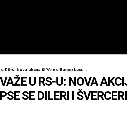
u RS-u: Nova akcija SIPA-e u Banjoj Luci,...
 VAŽE U RS-U: NOVA AKCI
PSE SE DILERI I ŠVERCE