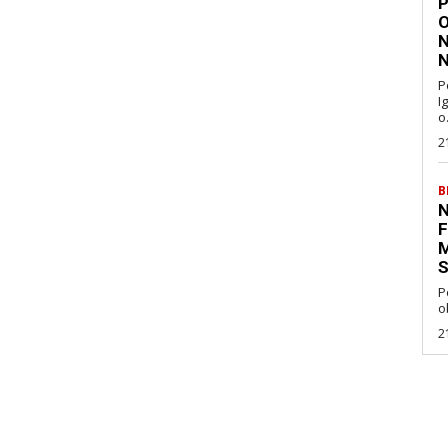
P
O
N
N
P
I
o.
2
B
N
F
M
S
P
o
2