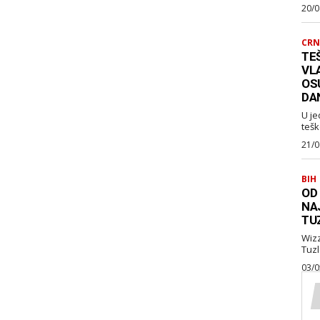
20/0
CRN
TEŠ
VL
OS
DA
U je
tešk
21/0
BIH
OD
NA
TU
Wizz Air je najavio je
03/0