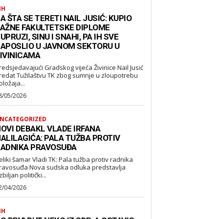
IH
A ŠTA SE TERETI NAIL JUSIĆ: KUPIO
AŽNE FAKULTETSKE DIPLOME
UPRUZI, SINU I SNAHI, PA IH SVE
APOSLIO U JAVNOM SEKTORU U
IVINICAMA
redsjedavajući Gradskog vijeća Živinice Nail Jusić
redat Tužilaštvu TK zbog sumnje u zloupotrebu
oložaja...
8/05/2026
NCATEGORIZED
OVI DEBAKL VLADE IRFANA
ALILAGIĆA: PALA TUŽBA PROTIV
ADNIKA PRAVOSUĐA
eliki šamar Vladi TK: Pala tužba protiv radnika
suđa Nova sudska odluka predstavlja
biljan politički...
2/04/2026
IH