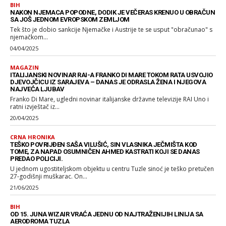
BIH
NAKON NJEMACA POPODNE, DODIK JE VEČERAS KRENUO U OBRAČUN
SA JOŠ JEDNOM EVROPSKOM ZEMLJOM
Tek što je dobio sankcije Njemačke i Austrije te se usput "obračunao" s
njemačkom...
04/04/2025
MAGAZIN
ITALIJANSKI NOVINAR RAI-A FRANKO DI MARE TOKOM RATA USVOJIO
DJEVOJČICU IZ SARAJEVA – DANAS JE ODRASLA ŽENA I NJEGOVA
NAJVEĆA LJUBAV
Franko Di Mare, ugledni novinar italijanske državne televizije RAI Uno i
ratni izvještač iz...
20/04/2025
CRNA HRONIKA
TEŠKO POVRIJĐEN SAŠA VILUŠIĆ, SIN VLASNIKA JEČMIŠTA KOD
TOME, ZA NAPAD OSUMNIČEN AHMED KASTRATI KOJI SE DANAS
PREDAO POLICIJI.
U jednom ugostiteljskom objektu u centru Tuzle sinoć je teško pretučen
27-godišnji muškarac. On...
21/06/2025
BIH
OD 15. JUNA WIZAIR VRAĆA JEDNU OD NAJTRAŽENIJIH LINIJA SA
AERODROMA TUZLA