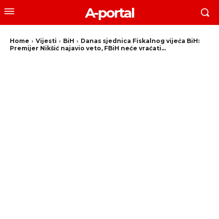
A-portal
Home
Vijesti
BiH
Danas sjednica Fiskalnog vijeća BiH:
Premijer Nikšić najavio veto, FBiH neće vraćati...