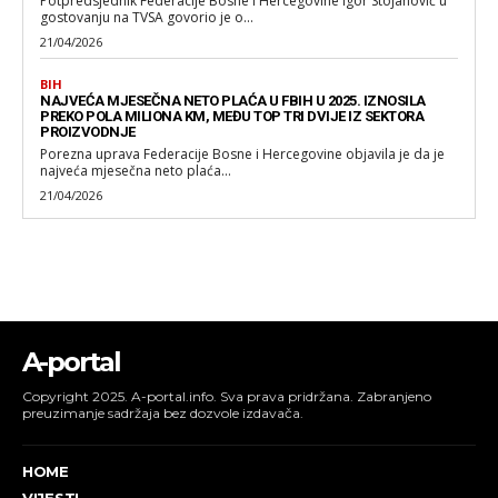
Potpredsjednik Federacije Bosne i Hercegovine Igor Stojanović u
gostovanju na TVSA govorio je o...
21/04/2026
BIH
NAJVEĆA MJESEČNA NETO PLAĆA U FBIH U 2025. IZNOSILA
PREKO POLA MILIONA KM, MEĐU TOP TRI DVIJE IZ SEKTORA
PROIZVODNJE
Porezna uprava Federacije Bosne i Hercegovine objavila je da je
najveća mjesečna neto plaća...
21/04/2026
A-portal
Copyright 2025. A-portal.info. Sva prava pridržana. Zabranjeno
preuzimanje sadržaja bez dozvole izdavača.
HOME