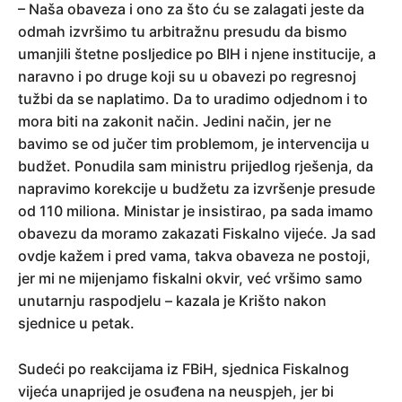
– Naša obaveza i ono za što ću se zalagati jeste da
odmah izvršimo tu arbitražnu presudu da bismo
umanjili štetne posljedice po BIH i njene institucije, a
naravno i po druge koji su u obavezi po regresnoj
tužbi da se naplatimo. Da to uradimo odjednom i to
mora biti na zakonit način. Jedini način, jer ne
bavimo se od jučer tim problemom, je intervencija u
budžet. Ponudila sam ministru prijedlog rješenja, da
napravimo korekcije u budžetu za izvršenje presude
od 110 miliona. Ministar je insistirao, pa sada imamo
obavezu da moramo zakazati Fiskalno vijeće. Ja sad
ovdje kažem i pred vama, takva obaveza ne postoji,
jer mi ne mijenjamo fiskalni okvir, već vršimo samo
unutarnju raspodjelu – kazala je Krišto nakon
sjednice u petak.
Sudeći po reakcijama iz FBiH, sjednica Fiskalnog
vijeća unaprijed je osuđena na neuspjeh, jer bi