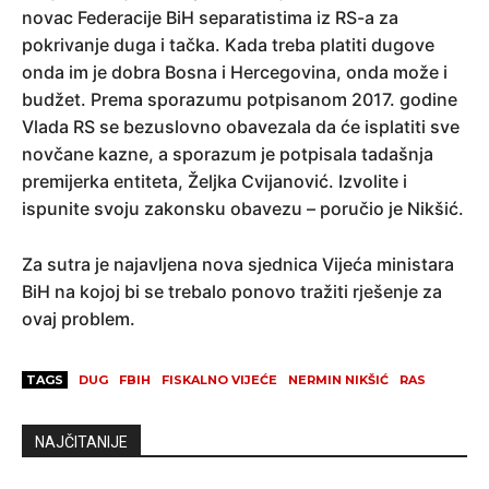
novac Federacije BiH separatistima iz RS-a za
pokrivanje duga i tačka. Kada treba platiti dugove
onda im je dobra Bosna i Hercegovina, onda može i
budžet. Prema sporazumu potpisanom 2017. godine
Vlada RS se bezuslovno obavezala da će isplatiti sve
novčane kazne, a sporazum je potpisala tadašnja
premijerka entiteta, Željka Cvijanović. Izvolite i
ispunite svoju zakonsku obavezu – poručio je Nikšić.
Za sutra je najavljena nova sjednica Vijeća ministara
BiH na kojoj bi se trebalo ponovo tražiti rješenje za
ovaj problem.
TAGS
DUG
FBIH
FISKALNO VIJEĆE
NERMIN NIKŠIĆ
RAS
NAJČITANIJE