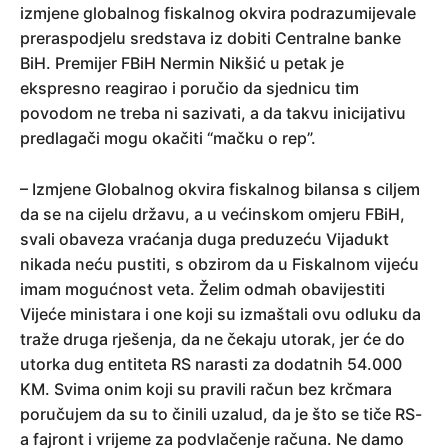
izmjene globalnog fiskalnog okvira podrazumijevale
preraspodjelu sredstava iz dobiti Centralne banke
BiH. Premijer FBiH Nermin Nikšić u petak je
ekspresno reagirao i poručio da sjednicu tim
povodom ne treba ni sazivati, a da takvu inicijativu
predlagači mogu okačiti “mačku o rep”.
– Izmjene Globalnog okvira fiskalnog bilansa s ciljem
da se na cijelu državu, a u većinskom omjeru FBiH,
svali obaveza vraćanja duga preduzeću Vijadukt
nikada neću pustiti, s obzirom da u Fiskalnom vijeću
imam mogućnost veta. Želim odmah obavijestiti
Vijeće ministara i one koji su izmaštali ovu odluku da
traže druga rješenja, da ne čekaju utorak, jer će do
utorka dug entiteta RS narasti za dodatnih 54.000
KM. Svima onim koji su pravili račun bez krčmara
poručujem da su to činili uzalud, da je što se tiče RS-
a fajront i vrijeme za podvlačenje računa. Ne damo