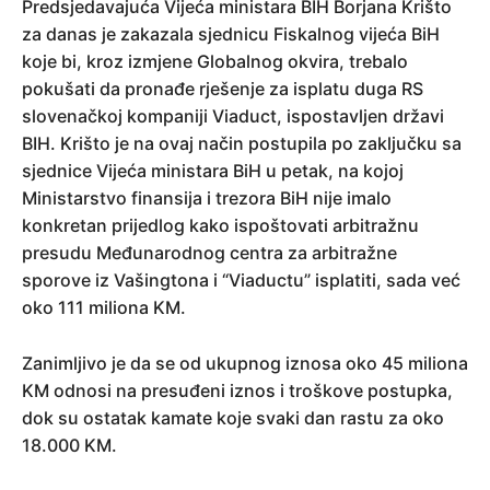
Predsjedavajuća Vijeća ministara BIH Borjana Krišto
za danas je zakazala sjednicu Fiskalnog vijeća BiH
koje bi, kroz izmjene Globalnog okvira, trebalo
pokušati da pronađe rješenje za isplatu duga RS
slovenačkoj kompaniji Viaduct, ispostavljen državi
BIH. Krišto je na ovaj način postupila po zaključku sa
sjednice Vijeća ministara BiH u petak, na kojoj
Ministarstvo finansija i trezora BiH nije imalo
konkretan prijedlog kako ispoštovati arbitražnu
presudu Međunarodnog centra za arbitražne
sporove iz Vašingtona i “Viaductu” isplatiti, sada već
oko 111 miliona KM.
Zanimljivo je da se od ukupnog iznosa oko 45 miliona
KM odnosi na presuđeni iznos i troškove postupka,
dok su ostatak kamate koje svaki dan rastu za oko
18.000 KM.