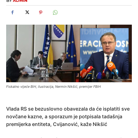
BY
ADMIN
Fiskalno vijeće BiH, ilustracija, Nermin Nikšić, premijer FBiH
Vlada RS se bezuslovno obavezala da će isplatiti sve
novčane kazne, a sporazum je potpisala tadašnja
premijerka entiteta, Cvijanović, kaže Nikšić