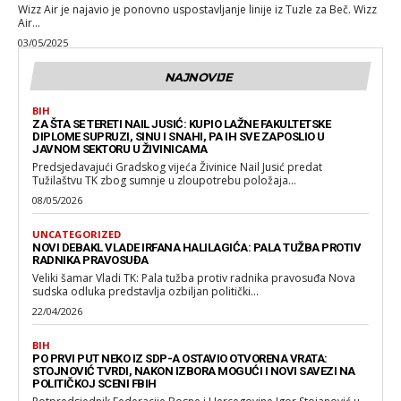
Wizz Air je najavio je ponovno uspostavljanje linije iz Tuzle za Beč. Wizz
Air...
03/05/2025
NAJNOVIJE
BIH
ZA ŠTA SE TERETI NAIL JUSIĆ: KUPIO LAŽNE FAKULTETSKE
DIPLOME SUPRUZI, SINU I SNAHI, PA IH SVE ZAPOSLIO U
JAVNOM SEKTORU U ŽIVINICAMA
Predsjedavajući Gradskog vijeća Živinice Nail Jusić predat
Tužilaštvu TK zbog sumnje u zloupotrebu položaja...
08/05/2026
UNCATEGORIZED
NOVI DEBAKL VLADE IRFANA HALILAGIĆA: PALA TUŽBA PROTIV
RADNIKA PRAVOSUĐA
Veliki šamar Vladi TK: Pala tužba protiv radnika pravosuđa Nova
sudska odluka predstavlja ozbiljan politički...
22/04/2026
BIH
PO PRVI PUT NEKO IZ SDP-A OSTAVIO OTVORENA VRATA:
STOJNOVIĆ TVRDI, NAKON IZBORA MOGUĆI I NOVI SAVEZI NA
POLITIČKOJ SCENI FBIH