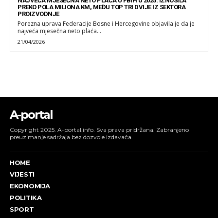
NAJVEĆA MJESEČNA NETO PLAĆA U FBIH U 2025. IZNOSILA
PREKO POLA MILIONA KM, MEĐU TOP TRI DVIJE IZ SEKTORA
PROIZVODNJE
Porezna uprava Federacije Bosne i Hercegovine objavila je da je
najveća mjesečna neto plaća...
21/04/2026
A-portal
Copyright 2025. A-portal.info. Sva prava pridržana. Zabranjeno
preuzimanje sadržaja bez dozvole izdavača.
HOME
VIJESTI
EKONOMIJA
POLITIKA
SPORT