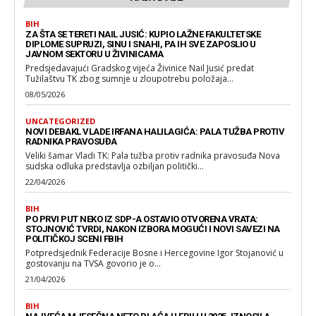
BIH
ZA ŠTA SE TERETI NAIL JUSIĆ: KUPIO LAŽNE FAKULTETSKE
DIPLOME SUPRUZI, SINU I SNAHI, PA IH SVE ZAPOSLIO U
JAVNOM SEKTORU U ŽIVINICAMA
Predsjedavajući Gradskog vijeća Živinice Nail Jusić predat
Tužilaštvu TK zbog sumnje u zloupotrebu položaja...
08/05/2026
UNCATEGORIZED
NOVI DEBAKL VLADE IRFANA HALILAGIĆA: PALA TUŽBA PROTIV
RADNIKA PRAVOSUĐA
Veliki šamar Vladi TK: Pala tužba protiv radnika pravosuđa Nova
sudska odluka predstavlja ozbiljan politički...
22/04/2026
BIH
PO PRVI PUT NEKO IZ SDP-A OSTAVIO OTVORENA VRATA:
STOJNOVIĆ TVRDI, NAKON IZBORA MOGUĆI I NOVI SAVEZI NA
POLITIČKOJ SCENI FBIH
Potpredsjednik Federacije Bosne i Hercegovine Igor Stojanović u
gostovanju na TVSA govorio je o...
21/04/2026
BIH