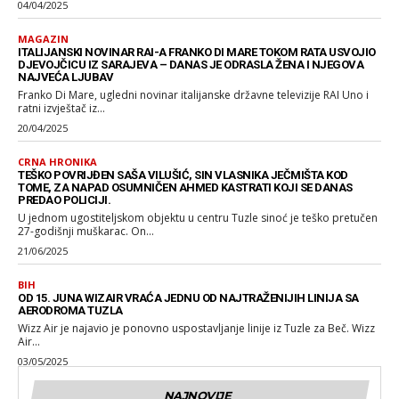
04/04/2025
MAGAZIN
ITALIJANSKI NOVINAR RAI-A FRANKO DI MARE TOKOM RATA USVOJIO
DJEVOJČICU IZ SARAJEVA – DANAS JE ODRASLA ŽENA I NJEGOVA
NAJVEĆA LJUBAV
Franko Di Mare, ugledni novinar italijanske državne televizije RAI Uno i
ratni izvještač iz...
20/04/2025
CRNA HRONIKA
TEŠKO POVRIJĐEN SAŠA VILUŠIĆ, SIN VLASNIKA JEČMIŠTA KOD
TOME, ZA NAPAD OSUMNIČEN AHMED KASTRATI KOJI SE DANAS
PREDAO POLICIJI.
U jednom ugostiteljskom objektu u centru Tuzle sinoć je teško pretučen
27-godišnji muškarac. On...
21/06/2025
BIH
OD 15. JUNA WIZAIR VRAĆA JEDNU OD NAJTRAŽENIJIH LINIJA SA
AERODROMA TUZLA
Wizz Air je najavio je ponovno uspostavljanje linije iz Tuzle za Beč. Wizz
Air...
03/05/2025
NAJNOVIJE