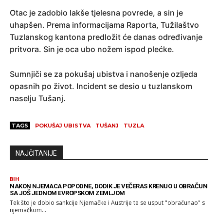
Otac je zadobio lakše tjelesna povrede, a sin je
uhapšen. Prema informacijama Raporta, Tužilaštvo
Tuzlanskog kantona predložit će danas određivanje
pritvora. Sin je oca ubo nožem ispod plećke.
Sumnjiči se za pokušaj ubistva i nanošenje ozljeda
opasnih po život. Incident se desio u tuzlanskom
naselju Tušanj.
TAGS
POKUŠAJ UBISTVA
TUŠANJ
TUZLA
NAJČITANIJE
BIH
NAKON NJEMACA POPODNE, DODIK JE VEČERAS KRENUO U OBRAČUN
SA JOŠ JEDNOM EVROPSKOM ZEMLJOM
Tek što je dobio sankcije Njemačke i Austrije te se usput "obračunao" s
njemačkom...