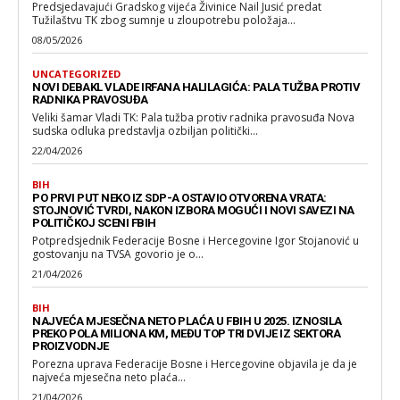
Predsjedavajući Gradskog vijeća Živinice Nail Jusić predat
Tužilaštvu TK zbog sumnje u zloupotrebu položaja...
08/05/2026
UNCATEGORIZED
NOVI DEBAKL VLADE IRFANA HALILAGIĆA: PALA TUŽBA PROTIV
RADNIKA PRAVOSUĐA
Veliki šamar Vladi TK: Pala tužba protiv radnika pravosuđa Nova
sudska odluka predstavlja ozbiljan politički...
22/04/2026
BIH
PO PRVI PUT NEKO IZ SDP-A OSTAVIO OTVORENA VRATA:
STOJNOVIĆ TVRDI, NAKON IZBORA MOGUĆI I NOVI SAVEZI NA
POLITIČKOJ SCENI FBIH
Potpredsjednik Federacije Bosne i Hercegovine Igor Stojanović u
gostovanju na TVSA govorio je o...
21/04/2026
BIH
NAJVEĆA MJESEČNA NETO PLAĆA U FBIH U 2025. IZNOSILA
PREKO POLA MILIONA KM, MEĐU TOP TRI DVIJE IZ SEKTORA
PROIZVODNJE
Porezna uprava Federacije Bosne i Hercegovine objavila je da je
najveća mjesečna neto plaća...
21/04/2026