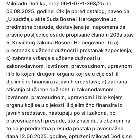
Miloradu Dodiku, broj: 06-1-07-1-393/25 od
06.08.2025. godine, CIK je pored ostalog, naveo da
„U sadržaju akta Suda Bosne i Hercegovine uz
predmetne presude, dostavljena je i napomena da
pravne posljedice osude propisane članom 203a stav
5. Krivičnog zakona Bosne i Hercegovine i to a)
prestanak službene dužnosti i prestanak zaposlenja;
c) zabrana vršenja službene dužnosti u
zakonodavnom, izvršnom, pravosudnom, upravnom
ili bilo kojem drugom organu koji se u cijelosti ili
djelimično finansira iz javnih sredstava; d) zabrana
sticanja službene dužnosti u zakonodavnom,
izvršnom, pravosudnom, upravnom ili bilo kojem
organu koji se u cijelosti ili djelimično finansira iz
javnih sredstava, nastupaju po sili zakona, po
pravosnažnosti presude, što znači da, s obzirom na
to da je predmetna presuda postala pravosnažna
dana 12.06.2025. godine, optuženi Milorad Dodik ne