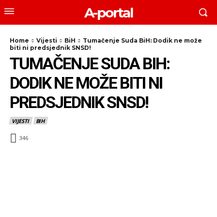
A-portal
Home
Vijesti
BiH
Tumačenje Suda BiH: Dodik ne može
biti ni predsjednik SNSD!
TUMAČENJE SUDA BIH:
DODIK NE MOŽE BITI NI
PREDSJEDNIK SNSD!
VIJESTI
BIH
346