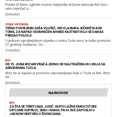
Franko Di Mare, ugledni novinar italijanske državne televizije RAI Uno i
ratni izvještač iz...
20/04/2025
CRNA HRONIKA
TEŠKO POVRIJĐEN SAŠA VILUŠIĆ, SIN VLASNIKA JEČMIŠTA KOD
TOME, ZA NAPAD OSUMNIČEN AHMED KASTRATI KOJI SE DANAS
PREDAO POLICIJI.
U jednom ugostiteljskom objektu u centru Tuzle sinoć je teško pretučen
27-godišnji muškarac. On...
21/06/2025
BIH
OD 15. JUNA WIZAIR VRAĆA JEDNU OD NAJTRAŽENIJIH LINIJA SA
AERODROMA TUZLA
Wizz Air je najavio je ponovno uspostavljanje linije iz Tuzle za Beč. Wizz
Air...
03/05/2025
NAJNOVIJE
BIH
ZA ŠTA SE TERETI NAIL JUSIĆ: KUPIO LAŽNE FAKULTETSKE
DIPLOME SUPRUZI, SINU I SNAHI, PA IH SVE ZAPOSLIO U
JAVNOM SEKTORU U ŽIVINICAMA