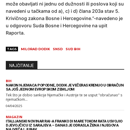
može obavljati ni jednu od dužnosti ili poslova koji su
navedeni u tačkama od a), c) i d) člana 203a stav 5.
Krivičnog zakona Bosne i Hercegovine.”-navedeno je
u odgovoru Suda Bosne i Hercegovine na upit
Raporta.
TAGS
MILORAD DODIK
SNSD
SUD BIH
NAJČITANIJE
BIH
NAKON NJEMACA POPODNE, DODIK JE VEČERAS KRENUO U OBRAČUN
SA JOŠ JEDNOM EVROPSKOM ZEMLJOM
Tek što je dobio sankcije Njemačke i Austrije te se usput "obračunao" s
njemačkom...
04/04/2025
MAGAZIN
ITALIJANSKI NOVINAR RAI-A FRANKO DI MARE TOKOM RATA USVOJIO
DJEVOJČICU IZ SARAJEVA – DANAS JE ODRASLA ŽENA I NJEGOVA
NAJVEĆA LJUBAV