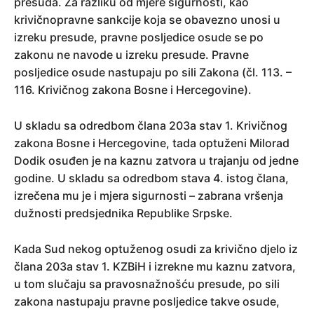
presuda. Za razliku od mjere sigurnosti, kao
krivičnopravne sankcije koja se obavezno unosi u
izreku presude, pravne posljedice osude se po
zakonu ne navode u izreku presude. Pravne
posljedice osude nastupaju po sili Zakona (čl. 113. –
116. Krivičnog zakona Bosne i Hercegovine).
U skladu sa odredbom člana 203a stav 1. Krivičnog
zakona Bosne i Hercegovine, tada optuženi Milorad
Dodik osuđen je na kaznu zatvora u trajanju od jedne
godine. U skladu sa odredbom stava 4. istog člana,
izrečena mu je i mjera sigurnosti – zabrana vršenja
dužnosti predsjednika Republike Srpske.
Kada Sud nekog optuženog osudi za krivično djelo iz
člana 203a stav 1. KZBiH i izrekne mu kaznu zatvora,
u tom slučaju sa pravosnažnošću presude, po sili
zakona nastupaju pravne posljedice takve osude,