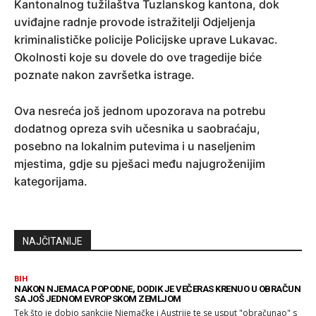
Kantonalnog tužilaštva Tuzlanskog kantona, dok
uviđajne radnje provode istražitelji Odjeljenja
kriminalističke policije Policijske uprave Lukavac.
Okolnosti koje su dovele do ove tragedije biće
poznate nakon završetka istrage.
Ova nesreća još jednom upozorava na potrebu
dodatnog opreza svih učesnika u saobraćaju,
posebno na lokalnim putevima i u naseljenim
mjestima, gdje su pješaci među najugroženijim
kategorijama.
NAJČITANIJE
BIH
NAKON NJEMACA POPODNE, DODIK JE VEČERAS KRENUO U OBRAČUN
SA JOŠ JEDNOM EVROPSKOM ZEMLJOM
Tek što je dobio sankcije Njemačke i Austrije te se usput "obračunao" s