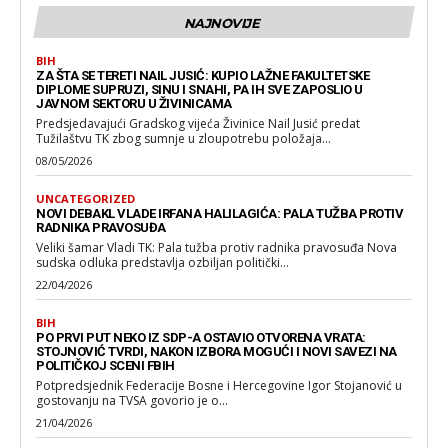
NAJNOVIJE
BIH
ZA ŠTA SE TERETI NAIL JUSIĆ: KUPIO LAŽNE FAKULTETSKE
DIPLOME SUPRUZI, SINU I SNAHI, PA IH SVE ZAPOSLIO U
JAVNOM SEKTORU U ŽIVINICAMA
Predsjedavajući Gradskog vijeća Živinice Nail Jusić predat
Tužilaštvu TK zbog sumnje u zloupotrebu položaja...
08/05/2026
UNCATEGORIZED
NOVI DEBAKL VLADE IRFANA HALILAGIĆA: PALA TUŽBA PROTIV
RADNIKA PRAVOSUĐA
Veliki šamar Vladi TK: Pala tužba protiv radnika pravosuđa Nova
sudska odluka predstavlja ozbiljan politički...
22/04/2026
BIH
PO PRVI PUT NEKO IZ SDP-A OSTAVIO OTVORENA VRATA:
STOJNOVIĆ TVRDI, NAKON IZBORA MOGUĆI I NOVI SAVEZI NA
POLITIČKOJ SCENI FBIH
Potpredsjednik Federacije Bosne i Hercegovine Igor Stojanović u
gostovanju na TVSA govorio je o...
21/04/2026