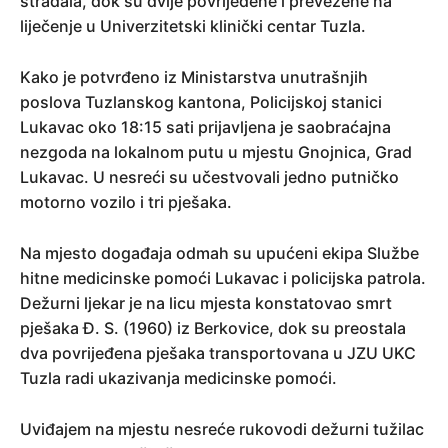
stradala, dok su dvije povrijeđene i prevezene na
liječenje u Univerzitetski klinički centar Tuzla.
Kako je potvrđeno iz Ministarstva unutrašnjih
poslova Tuzlanskog kantona, Policijskoj stanici
Lukavac oko 18:15 sati prijavljena je saobraćajna
nezgoda na lokalnom putu u mjestu Gnojnica, Grad
Lukavac. U nesreći su učestvovali jedno putničko
motorno vozilo i tri pješaka.
Na mjesto događaja odmah su upućeni ekipa Službe
hitne medicinske pomoći Lukavac i policijska patrola.
Dežurni ljekar je na licu mjesta konstatovao smrt
pješaka Đ. S. (1960) iz Berkovice, dok su preostala
dva povrijeđena pješaka transportovana u JZU UKC
Tuzla radi ukazivanja medicinske pomoći.
Uviđajem na mjestu nesreće rukovodi dežurni tužilac