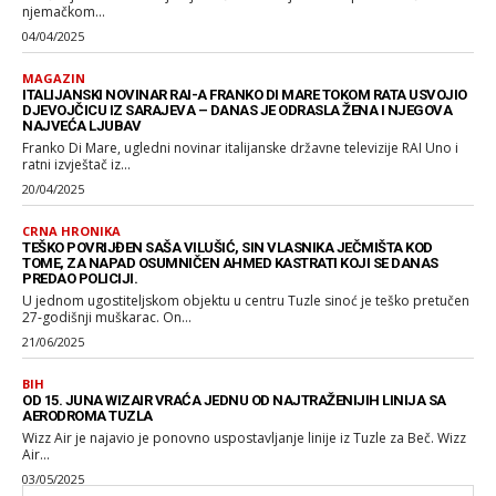
njemačkom...
04/04/2025
MAGAZIN
ITALIJANSKI NOVINAR RAI-A FRANKO DI MARE TOKOM RATA USVOJIO
DJEVOJČICU IZ SARAJEVA – DANAS JE ODRASLA ŽENA I NJEGOVA
NAJVEĆA LJUBAV
Franko Di Mare, ugledni novinar italijanske državne televizije RAI Uno i
ratni izvještač iz...
20/04/2025
CRNA HRONIKA
TEŠKO POVRIJĐEN SAŠA VILUŠIĆ, SIN VLASNIKA JEČMIŠTA KOD
TOME, ZA NAPAD OSUMNIČEN AHMED KASTRATI KOJI SE DANAS
PREDAO POLICIJI.
U jednom ugostiteljskom objektu u centru Tuzle sinoć je teško pretučen
27-godišnji muškarac. On...
21/06/2025
BIH
OD 15. JUNA WIZAIR VRAĆA JEDNU OD NAJTRAŽENIJIH LINIJA SA
AERODROMA TUZLA
Wizz Air je najavio je ponovno uspostavljanje linije iz Tuzle za Beč. Wizz
Air...
03/05/2025