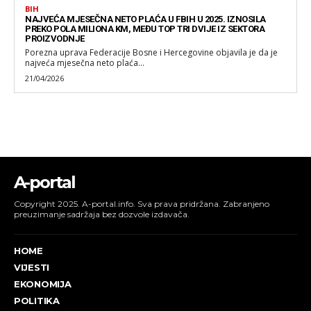
BIH
NAJVEĆA MJESEČNA NETO PLAĆA U FBIH U 2025. IZNOSILA
PREKO POLA MILIONA KM, MEĐU TOP TRI DVIJE IZ SEKTORA
PROIZVODNJE
Porezna uprava Federacije Bosne i Hercegovine objavila je da je
najveća mjesečna neto plaća...
21/04/2026
A-portal
Copyright 2025. A-portal.info. Sva prava pridržana. Zabranjeno
preuzimanje sadržaja bez dozvole izdavača.
HOME
VIJESTI
EKONOMIJA
POLITIKA