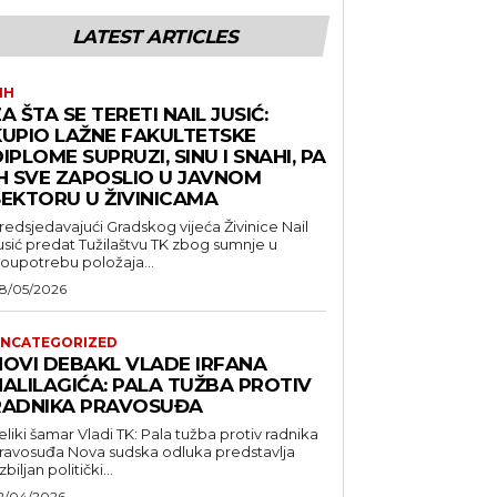
LATEST ARTICLES
IH
A ŠTA SE TERETI NAIL JUSIĆ:
KUPIO LAŽNE FAKULTETSKE
IPLOME SUPRUZI, SINU I SNAHI, PA
IH SVE ZAPOSLIO U JAVNOM
SEKTORU U ŽIVINICAMA
redsjedavajući Gradskog vijeća Živinice Nail
usić predat Tužilaštvu TK zbog sumnje u
loupotrebu položaja...
8/05/2026
NCATEGORIZED
NOVI DEBAKL VLADE IRFANA
HALILAGIĆA: PALA TUŽBA PROTIV
RADNIKA PRAVOSUĐA
eliki šamar Vladi TK: Pala tužba protiv radnika
suđa Nova sudska odluka predstavlja
zbiljan politički...
2/04/2026