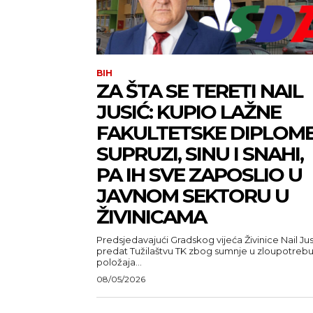
BIH
ZA ŠTA SE TERETI NAIL
JUSIĆ: KUPIO LAŽNE
FAKULTETSKE DIPLOM
SUPRUZI, SINU I SNAHI,
PA IH SVE ZAPOSLIO U
JAVNOM SEKTORU U
ŽIVINICAMA
Predsjedavajući Gradskog vijeća Živinice Nail Jus
predat Tužilaštvu TK zbog sumnje u zloupotreb
položaja...
08/05/2026