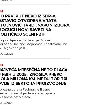
IH
O PRVI PUT NEKO IZ SDP-A
OSTAVIO OTVORENA VRATA:
STOJNOVIĆ TVRDI, NAKON IZBORA
OGUĆI I NOVI SAVEZI NA
OLITIČKOJ SCENI FBIH
otpredsjednik Federacije Bosne i
ercegovine Igor Stojanović u gostovanju na
VSA govorio je o...
1/04/2026
IH
NAJVEĆA MJESEČNA NETO PLAĆA
 FBIH U 2025. IZNOSILA PREKO
POLA MILIONA KM, MEĐU TOP TRI
DVIJE IZ SEKTORA PROIZVODNJE
orezna uprava Federacije Bosne i
ercegovine objavila je da je najveća
jesečna neto plaća...
1/04/2026