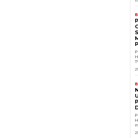
B
P
M
P
P
H
T
2
B
U
P
H
m
2