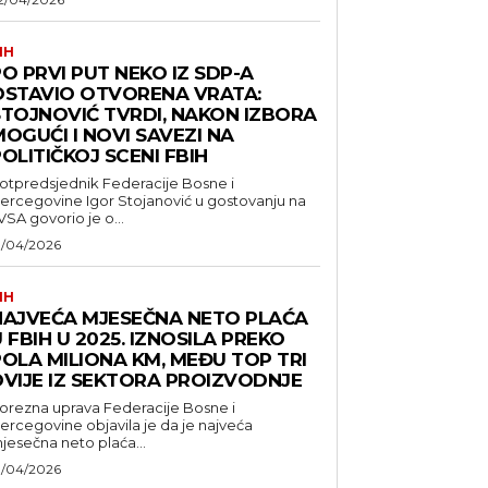
IH
O PRVI PUT NEKO IZ SDP-A
OSTAVIO OTVORENA VRATA:
STOJNOVIĆ TVRDI, NAKON IZBORA
OGUĆI I NOVI SAVEZI NA
OLITIČKOJ SCENI FBIH
otpredsjednik Federacije Bosne i
ercegovine Igor Stojanović u gostovanju na
VSA govorio je o...
1/04/2026
IH
NAJVEĆA MJESEČNA NETO PLAĆA
 FBIH U 2025. IZNOSILA PREKO
POLA MILIONA KM, MEĐU TOP TRI
DVIJE IZ SEKTORA PROIZVODNJE
orezna uprava Federacije Bosne i
ercegovine objavila je da je najveća
jesečna neto plaća...
1/04/2026