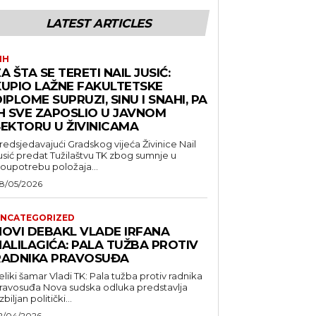
LATEST ARTICLES
IH
A ŠTA SE TERETI NAIL JUSIĆ:
KUPIO LAŽNE FAKULTETSKE
IPLOME SUPRUZI, SINU I SNAHI, PA
IH SVE ZAPOSLIO U JAVNOM
SEKTORU U ŽIVINICAMA
redsjedavajući Gradskog vijeća Živinice Nail
usić predat Tužilaštvu TK zbog sumnje u
loupotrebu položaja...
8/05/2026
NCATEGORIZED
NOVI DEBAKL VLADE IRFANA
HALILAGIĆA: PALA TUŽBA PROTIV
RADNIKA PRAVOSUĐA
eliki šamar Vladi TK: Pala tužba protiv radnika
suđa Nova sudska odluka predstavlja
zbiljan politički...
2/04/2026