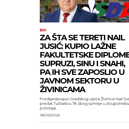
BIH
ZA ŠTA SE TERETI NAIL
JUSIĆ: KUPIO LAŽNE
FAKULTETSKE DIPLOM
SUPRUZI, SINU I SNAHI,
PA IH SVE ZAPOSLIO U
JAVNOM SEKTORU U
ŽIVINICAMA
Predsjedavajući Gradskog vijeća Živinice Nail Jus
predat Tužilaštvu TK zbog sumnje u zloupotreb
položaja...
08/05/2026