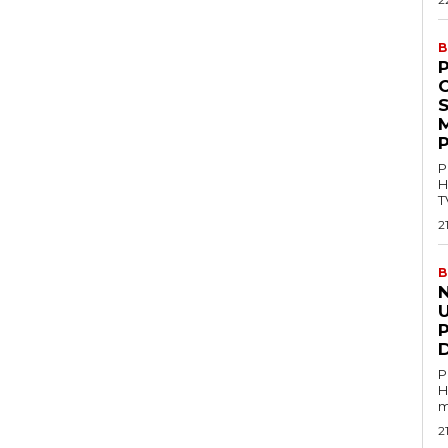
B
P
M
P
P
H
T
2
B
U
P
H
m
2