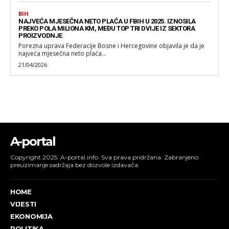
BIH
NAJVEĆA MJESEČNA NETO PLAĆA U FBIH U 2025. IZNOSILA
PREKO POLA MILIONA KM, MEĐU TOP TRI DVIJE IZ SEKTORA
PROIZVODNJE
Porezna uprava Federacije Bosne i Hercegovine objavila je da je
najveća mjesečna neto plaća...
21/04/2026
A-portal
Copyright 2025. A-portal.info. Sva prava pridržana. Zabranjeno
preuzimanje sadržaja bez dozvole izdavača.
HOME
VIJESTI
EKONOMIJA
POLITIKA