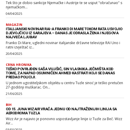
Tek što je dobio sankcije Njemačke i Austrije te se usput "obračunao" s
njemačkom...
04/04/2025
MAGAZIN
ITALIJANSKI NOVINAR RAI-A FRANKO DI MARE TOKOM RATA USVOJIO
DJEVOJČICU IZ SARAJEVA – DANAS JE ODRASLA ŽENA I NJEGOVA
NAJVEĆA LJUBAV
Franko Di Mare, ugledni novinar italijanske državne televizije RAI Uno i
ratni izvještač iz...
20/04/2025
CRNA HRONIKA
TEŠKO POVRIJĐEN SAŠA VILUŠIĆ, SIN VLASNIKA JEČMIŠTA KOD
TOME, ZA NAPAD OSUMNIČEN AHMED KASTRATI KOJI SE DANAS
PREDAO POLICIJI.
U jednom ugostiteljskom objektu u centru Tuzle sinoć je teško pretučen
27-godišnji muškarac. On...
21/06/2025
BIH
OD 15. JUNA WIZAIR VRAĆA JEDNU OD NAJTRAŽENIJIH LINIJA SA
AERODROMA TUZLA
Wizz Air je najavio je ponovno uspostavljanje linije iz Tuzle za Beč. Wizz
Air...
03/05/2025