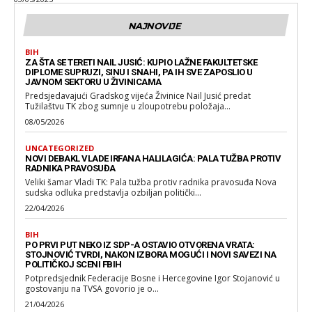
NAJNOVIJE
BIH
ZA ŠTA SE TERETI NAIL JUSIĆ: KUPIO LAŽNE FAKULTETSKE
DIPLOME SUPRUZI, SINU I SNAHI, PA IH SVE ZAPOSLIO U
JAVNOM SEKTORU U ŽIVINICAMA
Predsjedavajući Gradskog vijeća Živinice Nail Jusić predat
Tužilaštvu TK zbog sumnje u zloupotrebu položaja...
08/05/2026
UNCATEGORIZED
NOVI DEBAKL VLADE IRFANA HALILAGIĆA: PALA TUŽBA PROTIV
RADNIKA PRAVOSUĐA
Veliki šamar Vladi TK: Pala tužba protiv radnika pravosuđa Nova
sudska odluka predstavlja ozbiljan politički...
22/04/2026
BIH
PO PRVI PUT NEKO IZ SDP-A OSTAVIO OTVORENA VRATA:
STOJNOVIĆ TVRDI, NAKON IZBORA MOGUĆI I NOVI SAVEZI NA
POLITIČKOJ SCENI FBIH
Potpredsjednik Federacije Bosne i Hercegovine Igor Stojanović u
gostovanju na TVSA govorio je o...
21/04/2026