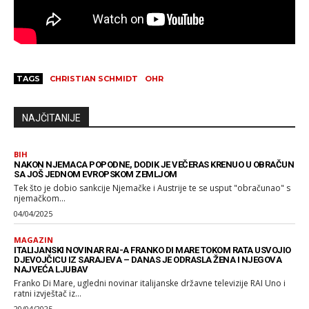
TAGS
CHRISTIAN SCHMIDT
OHR
NAJČITANIJE
BIH
NAKON NJEMACA POPODNE, DODIK JE VEČERAS KRENUO U OBRAČUN
SA JOŠ JEDNOM EVROPSKOM ZEMLJOM
Tek što je dobio sankcije Njemačke i Austrije te se usput "obračunao" s
njemačkom...
04/04/2025
MAGAZIN
ITALIJANSKI NOVINAR RAI-A FRANKO DI MARE TOKOM RATA USVOJIO
DJEVOJČICU IZ SARAJEVA – DANAS JE ODRASLA ŽENA I NJEGOVA
NAJVEĆA LJUBAV
Franko Di Mare, ugledni novinar italijanske državne televizije RAI Uno i
ratni izvještač iz...
20/04/2025