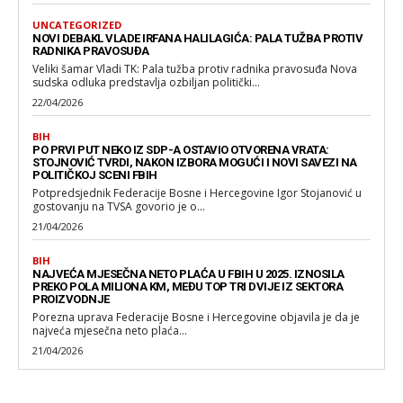
UNCATEGORIZED
NOVI DEBAKL VLADE IRFANA HALILAGIĆA: PALA TUŽBA PROTIV
RADNIKA PRAVOSUĐA
Veliki šamar Vladi TK: Pala tužba protiv radnika pravosuđa Nova
sudska odluka predstavlja ozbiljan politički...
22/04/2026
BIH
PO PRVI PUT NEKO IZ SDP-A OSTAVIO OTVORENA VRATA:
STOJNOVIĆ TVRDI, NAKON IZBORA MOGUĆI I NOVI SAVEZI NA
POLITIČKOJ SCENI FBIH
Potpredsjednik Federacije Bosne i Hercegovine Igor Stojanović u
gostovanju na TVSA govorio je o...
21/04/2026
BIH
NAJVEĆA MJESEČNA NETO PLAĆA U FBIH U 2025. IZNOSILA
PREKO POLA MILIONA KM, MEĐU TOP TRI DVIJE IZ SEKTORA
PROIZVODNJE
Porezna uprava Federacije Bosne i Hercegovine objavila je da je
najveća mjesečna neto plaća...
21/04/2026