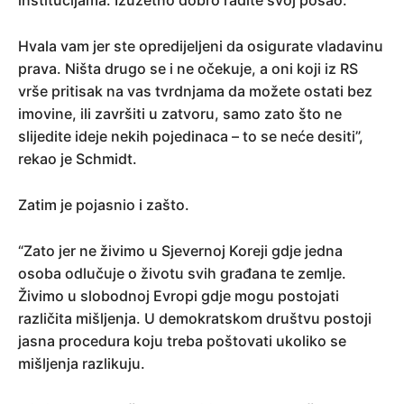
institucijama. Izuzetno dobro radite svoj posao.
Hvala vam jer ste opredijeljeni da osigurate vladavinu
prava. Ništa drugo se i ne očekuje, a oni koji iz RS
vrše pritisak na vas tvrdnjama da možete ostati bez
imovine, ili završiti u zatvoru, samo zato što ne
slijedite ideje nekih pojedinaca – to se neće desiti”,
rekao je Schmidt.
Zatim je pojasnio i zašto.
“Zato jer ne živimo u Sjevernoj Koreji gdje jedna
osoba odlučuje o životu svih građana te zemlje.
Živimo u slobodnoj Evropi gdje mogu postojati
različita mišljenja. U demokratskom društvu postoji
jasna procedura koju treba poštovati ukoliko se
mišljenja razlikuju.