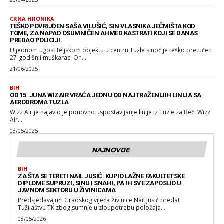
CRNA HRONIKA
TEŠKO POVRIJĐEN SAŠA VILUŠIĆ, SIN VLASNIKA JEČMIŠTA KOD
TOME, ZA NAPAD OSUMNIČEN AHMED KASTRATI KOJI SE DANAS
PREDAO POLICIJI.
U jednom ugostiteljskom objektu u centru Tuzle sinoć je teško pretučen
27-godišnji muškarac. On...
21/06/2025
BIH
OD 15. JUNA WIZAIR VRAĆA JEDNU OD NAJTRAŽENIJIH LINIJA SA
AERODROMA TUZLA
Wizz Air je najavio je ponovno uspostavljanje linije iz Tuzle za Beč. Wizz
Air...
03/05/2025
NAJNOVIJE
BIH
ZA ŠTA SE TERETI NAIL JUSIĆ: KUPIO LAŽNE FAKULTETSKE
DIPLOME SUPRUZI, SINU I SNAHI, PA IH SVE ZAPOSLIO U
JAVNOM SEKTORU U ŽIVINICAMA
Predsjedavajući Gradskog vijeća Živinice Nail Jusić predat
Tužilaštvu TK zbog sumnje u zloupotrebu položaja...
08/05/2026