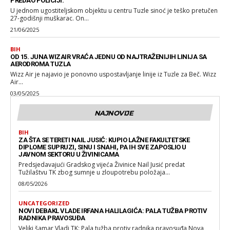
PREDAO POLICIJI.
U jednom ugostiteljskom objektu u centru Tuzle sinoć je teško pretučen
27-godišnji muškarac. On...
21/06/2025
BIH
OD 15. JUNA WIZAIR VRAĆA JEDNU OD NAJTRAŽENIJIH LINIJA SA
AERODROMA TUZLA
Wizz Air je najavio je ponovno uspostavljanje linije iz Tuzle za Beč. Wizz
Air...
03/05/2025
NAJNOVIJE
BIH
ZA ŠTA SE TERETI NAIL JUSIĆ: KUPIO LAŽNE FAKULTETSKE
DIPLOME SUPRUZI, SINU I SNAHI, PA IH SVE ZAPOSLIO U
JAVNOM SEKTORU U ŽIVINICAMA
Predsjedavajući Gradskog vijeća Živinice Nail Jusić predat
Tužilaštvu TK zbog sumnje u zloupotrebu položaja...
08/05/2026
UNCATEGORIZED
NOVI DEBAKL VLADE IRFANA HALILAGIĆA: PALA TUŽBA PROTIV
RADNIKA PRAVOSUĐA
Veliki šamar Vladi TK: Pala tužba protiv radnika pravosuđa Nova