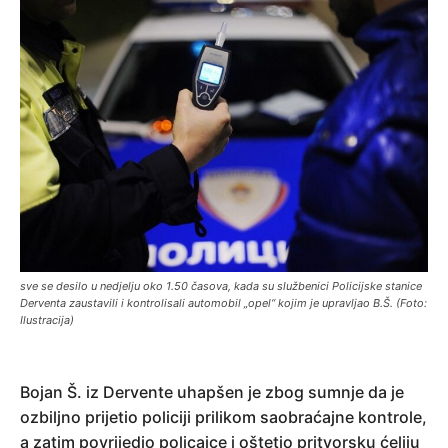
sve se desilo u nedjelju oko 1.50 časova, kada su službenici Policijske stanice
Derventa zaustavili i kontrolisali automobil „opel“ kojim je upravljao B.Š. (Foto:
Ilustracija)
Bojan Š. iz Dervente uhapšen je zbog sumnje da je
ozbiljno prijetio policiji prilikom saobraćajne kontrole,
a zatim povrijedio policajce i oštetio pritvorsku ćeliju