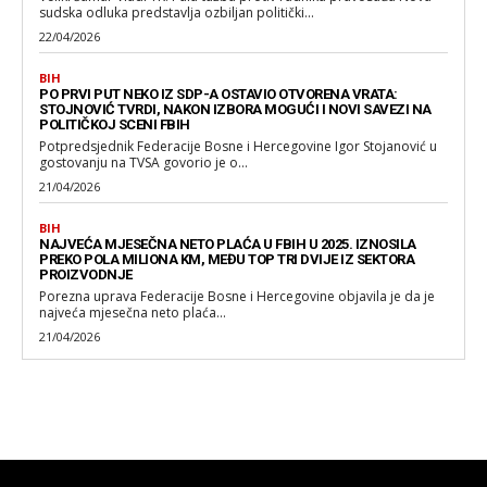
sudska odluka predstavlja ozbiljan politički...
22/04/2026
BIH
PO PRVI PUT NEKO IZ SDP-A OSTAVIO OTVORENA VRATA:
STOJNOVIĆ TVRDI, NAKON IZBORA MOGUĆI I NOVI SAVEZI NA
POLITIČKOJ SCENI FBIH
Potpredsjednik Federacije Bosne i Hercegovine Igor Stojanović u
gostovanju na TVSA govorio je o...
21/04/2026
BIH
NAJVEĆA MJESEČNA NETO PLAĆA U FBIH U 2025. IZNOSILA
PREKO POLA MILIONA KM, MEĐU TOP TRI DVIJE IZ SEKTORA
PROIZVODNJE
Porezna uprava Federacije Bosne i Hercegovine objavila je da je
najveća mjesečna neto plaća...
21/04/2026