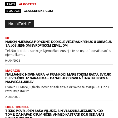
TAGS
ALKOTEST
SOURCE
GLASSRPSKE.COM
NAJČITANIJE
BIH
NAKON NJEMACA POPODNE, DODIK JE VEČERAS KRENUO U OBRAČUN
SA JOŠ JEDNOM EVROPSKOM ZEMLJOM
Tek što je dobio sankcije Njemačke i Austrije te se usput "obračunao" s
njemačkom...
04/04/2025
MAGAZIN
ITALIJANSKI NOVINAR RAI-A FRANKO DI MARE TOKOM RATA USVOJIO
DJEVOJČICU IZ SARAJEVA – DANAS JE ODRASLA ŽENA I NJEGOVA
NAJVEĆA LJUBAV
Franko Di Mare, ugledni novinar italijanske državne televizije RAI Uno i
ratni izvještač iz...
20/04/2025
CRNA HRONIKA
TEŠKO POVRIJĐEN SAŠA VILUŠIĆ, SIN VLASNIKA JEČMIŠTA KOD
TOME, ZA NAPAD OSUMNIČEN AHMED KASTRATI KOJI SE DANAS