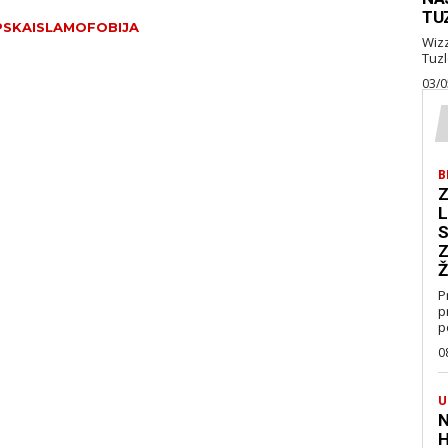
TU
PSKAISLAMOFOBIJA
Wizz Air je najavio je
03/0
B
Z
L
S
Z
Ž
P
p
p
0
U
N
H