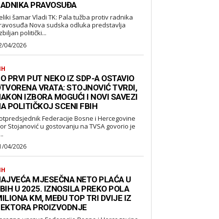
ADNIKA PRAVOSUĐA
eliki šamar Vladi TK: Pala tužba protiv radnika
suđa Nova sudska odluka predstavlja
biljan politički...
2/04/2026
IH
O PRVI PUT NEKO IZ SDP-A OSTAVIO
TVORENA VRATA: STOJNOVIĆ TVRDI,
AKON IZBORA MOGUĆI I NOVI SAVEZI
A POLITIČKOJ SCENI FBIH
otpredsjednik Federacije Bosne i Hercegovine
gor Stojanović u gostovanju na TVSA govorio je
..
1/04/2026
IH
AJVEĆA MJESEČNA NETO PLAĆA U
BIH U 2025. IZNOSILA PREKO POLA
ILIONA KM, MEĐU TOP TRI DVIJE IZ
EKTORA PROIZVODNJE