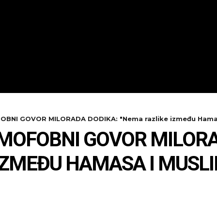
OFOBNI GOVOR MILORADA DODIKA: "Nema razlike između Hamas
SLAMOFOBNI GOVOR MILOR
IZMEĐU HAMASA I MUSLI