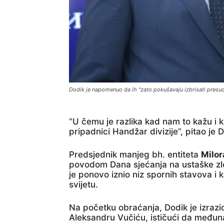
Dodik je napomenuo da ih "zato pokušavaju izbrisati pres
“U čemu je razlika kad nam to kažu i ka
pripadnici Handžar divizije”, pitao je 
Predsjednik manjeg bh. entiteta
Milor
povodom Dana sjećanja na ustaške z
je ponovo iznio niz spornih stavova i k
svijetu.
Na početku obraćanja, Dodik je izraz
Aleksandru Vučiću, ističući da međun