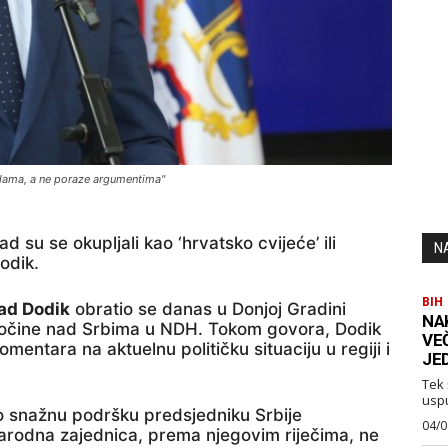
udama, a ne poraze argumentima"
d su se okupljali kao ‘hrvatsko cvijeće’ ili
N
Dodik.
BIH
ad Dodik
obratio se danas u Donjoj Gradini
NA
ločine nad Srbima u NDH. Tokom govora, Dodik
VE
omentara na aktuelnu političku situaciju u regiji i
JE
Tek 
usp
io snažnu podršku predsjedniku Srbije
04/0
arodna zajednica, prema njegovim riječima, ne