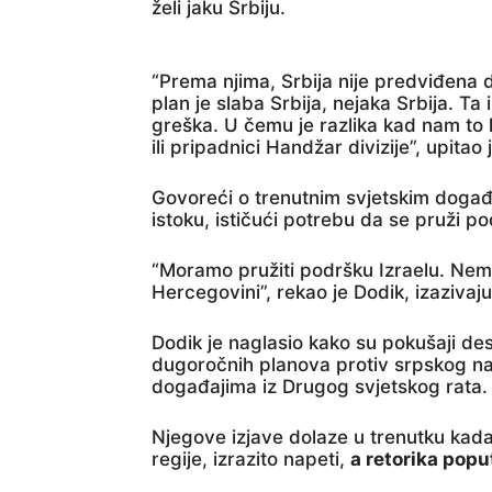
želi jaku Srbiju.
“Prema njima, Srbija nije predviđena 
plan je slaba Srbija, nejaka Srbija. Ta
greška. U čemu je razlika kad nam to k
ili pripadnici Handžar divizije”, upitao 
Govoreći o trenutnim svjetskim događ
istoku, ističući potrebu da se pruži po
“Moramo pružiti podršku Izraelu. Nem
Hercegovini”, rekao je Dodik, izazivaj
Dodik je naglasio kako su pokušaji des
dugoročnih planova protiv srpskog nar
događajima iz Drugog svjetskog rata.
Njegove izjave dolaze u trenutku kada 
regije, izrazito napeti,
a retorika popu