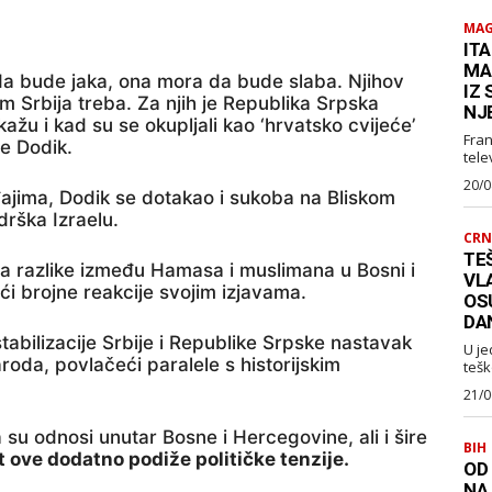
MAG
ITA
MA
da bude jaka, ona mora da bude slaba. Njihov
IZ
 im Srbija treba. Za njih je Republika Srpska
NJ
ažu i kad su se okupljali kao ‘hrvatsko cvijeće’
Fran
je Dodik.
telev
20/0
ajima, Dodik se dotakao i sukoba na Bliskom
drška Izraelu.
CRN
TEŠ
a razlike između Hamasa i muslimana u Bosni i
VL
ući brojne reakcije svojim izjavama.
OS
DA
tabilizacije Srbije i Republike Srpske nastavak
U je
oda, povlačeći paralele s historijskim
tešk
21/0
su odnosi unutar Bosne i Hercegovine, ali i šire
BIH
t ove dodatno podiže političke tenzije.
OD
NA