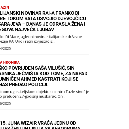
AZIN
LIJANSKI NOVINAR RAI-A FRANKO DI
RE TOKOM RATA USVOJIO DJEVOJČICU
 SARAJEVA – DANAS JE ODRASLA ŽENA I
EGOVA NAJVEĆA LJUBAV
ko Di Mare, ugledni novinar italijanske državne
izije RAI Uno i ratni izvještač iz...
4/2025
A HRONIKA
KO POVRIJĐEN SAŠA VILUŠIĆ, SIN
ASNIKA JEČMIŠTA KOD TOME, ZA NAPAD
UMNIČEN AHMED KASTRATI KOJI SE
NAS PREDAO POLICIJI.
dnom ugostiteljskom objektu u centru Tuzle sinoć je
o pretučen 27-godišnji muškarac. On...
6/2025
 15. JUNA WIZAIR VRAĆA JEDNU OD
JTRAŽENIJIH LINIJA SA AERODROMA