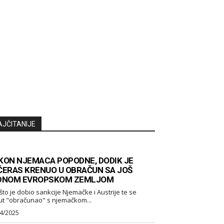
AJČITANIJE
KON NJEMACA POPODNE, DODIK JE
ČERAS KRENUO U OBRAČUN SA JOŠ
DNOM EVROPSKOM ZEMLJOM
što je dobio sankcije Njemačke i Austrije te se
ut "obračunao" s njemačkom...
4/2025