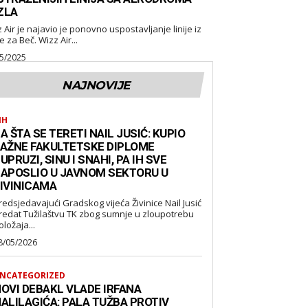
ZLA
 ponovno uspostavljanje linije iz
Tuzle za Beč. Wizz Air...
5/2025
NAJNOVIJE
IH
A ŠTA SE TERETI NAIL JUSIĆ: KUPIO
AŽNE FAKULTETSKE DIPLOME
UPRUZI, SINU I SNAHI, PA IH SVE
APOSLIO U JAVNOM SEKTORU U
IVINICAMA
redsjedavajući Gradskog vijeća Živinice Nail Jusić
redat Tužilaštvu TK zbog sumnje u zloupotrebu
oložaja...
8/05/2026
NCATEGORIZED
OVI DEBAKL VLADE IRFANA
ALILAGIĆA: PALA TUŽBA PROTIV