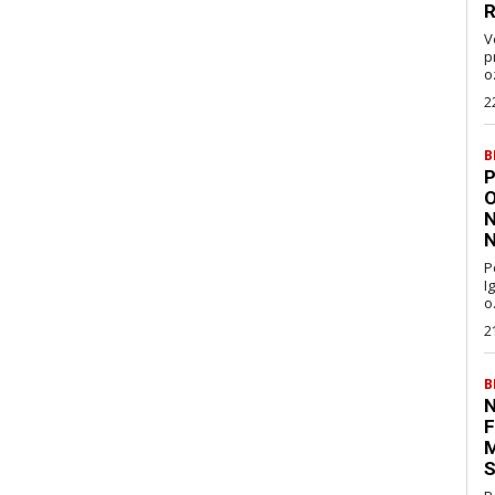
R
V
pravo
oz
2
B
P
O
N
N
P
I
o.
2
B
N
F
M
S