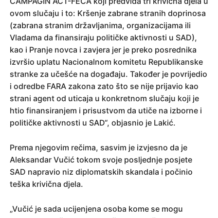
CAMPAGIN ACT-FECA koji predviđa tri krivična djela u
ovom slučaju i to: Kršenje zabrane stranih doprinosa
(zabrana stranim državljanima, organizacijama ili
Vladama da finansiraju političke aktivnosti u SAD),
kao i Pranje novca i zavjera jer je preko posrednika
izvršio uplatu Nacionalnom komitetu Republikanske
stranke za učešće na događaju. Također je povrijedio
i odredbe FARA zakona zato što se nije prijavio kao
strani agent od uticaja u konkretnom slučaju koji je
htio finansiranjem i prisustvom da utiče na izborne i
političke aktivnosti u SAD“, objasnio je Lakić.
Prema njegovim rečima, sasvim je izvjesno da je
Aleksandar Vučić tokom svoje posljednje posjete
SAD napravio niz diplomatskih skandala i počinio
teška krivična djela.
„Vučić je sada ucijenjena osoba kome se mogu