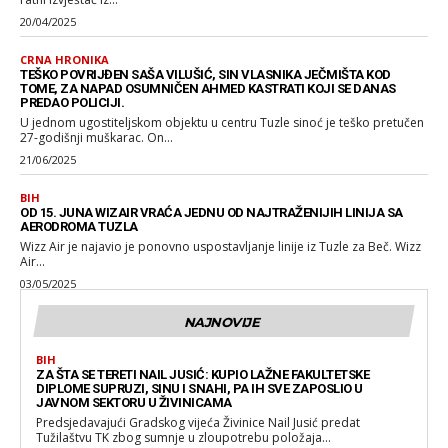
20/04/2025
CRNA HRONIKA
TEŠKO POVRIJĐEN SAŠA VILUŠIĆ, SIN VLASNIKA JEČMIŠTA KOD
TOME, ZA NAPAD OSUMNIČEN AHMED KASTRATI KOJI SE DANAS
PREDAO POLICIJI.
U jednom ugostiteljskom objektu u centru Tuzle sinoć je teško pretučen
27-godišnji muškarac. On...
21/06/2025
BIH
OD 15. JUNA WIZAIR VRAĆA JEDNU OD NAJTRAŽENIJIH LINIJA SA
AERODROMA TUZLA
Wizz Air je najavio je ponovno uspostavljanje linije iz Tuzle za Beč. Wizz
Air...
03/05/2025
NAJNOVIJE
BIH
ZA ŠTA SE TERETI NAIL JUSIĆ: KUPIO LAŽNE FAKULTETSKE
DIPLOME SUPRUZI, SINU I SNAHI, PA IH SVE ZAPOSLIO U
JAVNOM SEKTORU U ŽIVINICAMA
Predsjedavajući Gradskog vijeća Živinice Nail Jusić predat
Tužilaštvu TK zbog sumnje u zloupotrebu položaja...