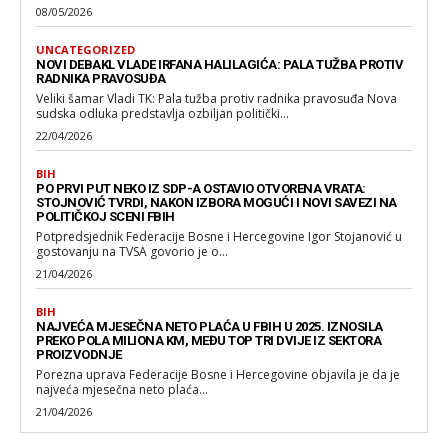
08/05/2026
UNCATEGORIZED
NOVI DEBAKL VLADE IRFANA HALILAGIĆA: PALA TUŽBA PROTIV
RADNIKA PRAVOSUĐA
Veliki šamar Vladi TK: Pala tužba protiv radnika pravosuđa Nova
sudska odluka predstavlja ozbiljan politički...
22/04/2026
BIH
PO PRVI PUT NEKO IZ SDP-A OSTAVIO OTVORENA VRATA:
STOJNOVIĆ TVRDI, NAKON IZBORA MOGUĆI I NOVI SAVEZI NA
POLITIČKOJ SCENI FBIH
Potpredsjednik Federacije Bosne i Hercegovine Igor Stojanović u
gostovanju na TVSA govorio je o...
21/04/2026
BIH
NAJVEĆA MJESEČNA NETO PLAĆA U FBIH U 2025. IZNOSILA
PREKO POLA MILIONA KM, MEĐU TOP TRI DVIJE IZ SEKTORA
PROIZVODNJE
Porezna uprava Federacije Bosne i Hercegovine objavila je da je
najveća mjesečna neto plaća...
21/04/2026