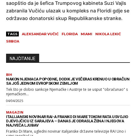
saopštio da je šefica Trumpovog kabineta Suzi Vajls
zabranila Vučiću ulazak u kompleks na Floridi gdje se
održavao donatorski skup Republikanske stranke.
TAGS
ALEKSANDAR VUČIĆ
FLORIDA
MIAMI
NIKOLA LEKIĆ
SRBIJA
NAJČITANIJE
BIH
NAKON NJEMACA POPODNE, DODIK JE VEČERAS KRENUO U OBRAČUN
SA JOŠ JEDNOM EVROPSKOM ZEMLJOM
Tek što je dobio sankcije Njemačke i Austrije te se usput "obračunao" s
njemačkom...
04/04/2025
MAGAZIN
ITALIJANSKI NOVINAR RAI-A FRANKO DI MARE TOKOM RATA USVOJIO
DJEVOJČICU IZ SARAJEVA – DANAS JE ODRASLA ŽENA I NJEGOVA
NAJVEĆA LJUBAV
Franko Di Mare, ugledni novinar italijanske državne televizije RAI Uno i
ratni izvještač iz...