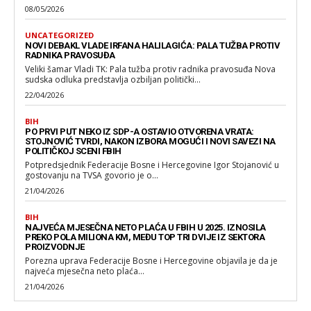
08/05/2026
UNCATEGORIZED
NOVI DEBAKL VLADE IRFANA HALILAGIĆA: PALA TUŽBA PROTIV
RADNIKA PRAVOSUĐA
Veliki šamar Vladi TK: Pala tužba protiv radnika pravosuđa Nova
sudska odluka predstavlja ozbiljan politički...
22/04/2026
BIH
PO PRVI PUT NEKO IZ SDP-A OSTAVIO OTVORENA VRATA:
STOJNOVIĆ TVRDI, NAKON IZBORA MOGUĆI I NOVI SAVEZI NA
POLITIČKOJ SCENI FBIH
Potpredsjednik Federacije Bosne i Hercegovine Igor Stojanović u
gostovanju na TVSA govorio je o...
21/04/2026
BIH
NAJVEĆA MJESEČNA NETO PLAĆA U FBIH U 2025. IZNOSILA
PREKO POLA MILIONA KM, MEĐU TOP TRI DVIJE IZ SEKTORA
PROIZVODNJE
Porezna uprava Federacije Bosne i Hercegovine objavila je da je
najveća mjesečna neto plaća...
21/04/2026