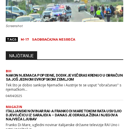
Screenshot
TAGS
M-17
SAOBRAĆAJNA NESREĆA
NAJČITANIJE
BIH
NAKON NJEMACA POPODNE, DODIK JE VEČERAS KRENUO U OBRAČUN
SA JOŠ JEDNOM EVROPSKOM ZEMLJOM
Tek što je dobio sankcije Njemačke i Austrije te se usput "obračunao" s
njemačkom...
04/04/2025
MAGAZIN
ITALIJANSKI NOVINAR RAI-A FRANKO DI MARE TOKOM RATA USVOJIO
DJEVOJČICU IZ SARAJEVA – DANAS JE ODRASLA ŽENA I NJEGOVA
NAJVEĆA LJUBAV
Franko Di Mare, ugledni novinar italijanske državne televizije RAI Uno i