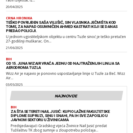
ratni izvještač iz...
20/04/2025
CRNA HRONIKA
TEŠKO POVRIJĐEN SAŠA VILUŠIĆ, SIN VLASNIKA JEČMIŠTA KOD
TOME, ZA NAPAD OSUMNIČEN AHMED KASTRATI KOJI SE DANAS
PREDAO POLICIJI.
U jednom ugostiteljskom objektu u centru Tuzle sinoć je teško pretučen
27-godišnji muškarac. On...
21/06/2025
BIH
OD 15. JUNA WIZAIR VRAĆA JEDNU OD NAJTRAŽENIJIH LINIJA SA
AERODROMA TUZLA
Wizz Air je najavio je ponovno uspostavljanje linije iz Tuzle za Beč. Wizz
Air...
03/05/2025
NAJNOVIJE
BIH
ZA ŠTA SE TERETI NAIL JUSIĆ: KUPIO LAŽNE FAKULTETSKE
DIPLOME SUPRUZI, SINU I SNAHI, PA IH SVE ZAPOSLIO U
JAVNOM SEKTORU U ŽIVINICAMA
Predsjedavajući Gradskog vijeća Živinice Nail Jusić predat
Tužilaštvu TK zbog sumnje u zloupotrebu položaja...