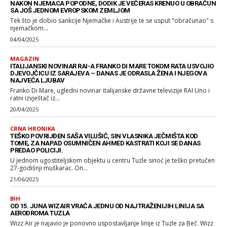
NAKON NJEMACA POPODNE, DODIK JE VEČERAS KRENUO U OBRAČUN
SA JOŠ JEDNOM EVROPSKOM ZEMLJOM
Tek što je dobio sankcije Njemačke i Austrije te se usput "obračunao" s
njemačkom...
04/04/2025
MAGAZIN
ITALIJANSKI NOVINAR RAI-A FRANKO DI MARE TOKOM RATA USVOJIO
DJEVOJČICU IZ SARAJEVA – DANAS JE ODRASLA ŽENA I NJEGOVA
NAJVEĆA LJUBAV
Franko Di Mare, ugledni novinar italijanske državne televizije RAI Uno i
ratni izvještač iz...
20/04/2025
CRNA HRONIKA
TEŠKO POVRIJĐEN SAŠA VILUŠIĆ, SIN VLASNIKA JEČMIŠTA KOD
TOME, ZA NAPAD OSUMNIČEN AHMED KASTRATI KOJI SE DANAS
PREDAO POLICIJI.
U jednom ugostiteljskom objektu u centru Tuzle sinoć je teško pretučen
27-godišnji muškarac. On...
21/06/2025
BIH
OD 15. JUNA WIZAIR VRAĆA JEDNU OD NAJTRAŽENIJIH LINIJA SA
AERODROMA TUZLA
Wizz Air je najavio je ponovno uspostavljanje linije iz Tuzle za Beč. Wizz