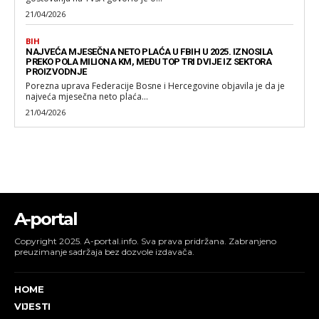
21/04/2026
BIH
NAJVEĆA MJESEČNA NETO PLAĆA U FBIH U 2025. IZNOSILA
PREKO POLA MILIONA KM, MEĐU TOP TRI DVIJE IZ SEKTORA
PROIZVODNJE
Porezna uprava Federacije Bosne i Hercegovine objavila je da je
najveća mjesečna neto plaća...
21/04/2026
A-portal
Copyright 2025. A-portal.info. Sva prava pridržana. Zabranjeno
preuzimanje sadržaja bez dozvole izdavača.
HOME
VIJESTI