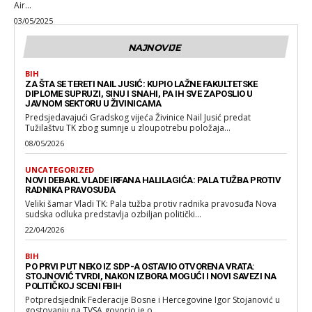
Air...
03/05/2025
NAJNOVIJE
BIH
ZA ŠTA SE TERETI NAIL JUSIĆ: KUPIO LAŽNE FAKULTETSKE
DIPLOME SUPRUZI, SINU I SNAHI, PA IH SVE ZAPOSLIO U
JAVNOM SEKTORU U ŽIVINICAMA
Predsjedavajući Gradskog vijeća Živinice Nail Jusić predat
Tužilaštvu TK zbog sumnje u zloupotrebu položaja...
08/05/2026
UNCATEGORIZED
NOVI DEBAKL VLADE IRFANA HALILAGIĆA: PALA TUŽBA PROTIV
RADNIKA PRAVOSUĐA
Veliki šamar Vladi TK: Pala tužba protiv radnika pravosuđa Nova
sudska odluka predstavlja ozbiljan politički...
22/04/2026
BIH
PO PRVI PUT NEKO IZ SDP-A OSTAVIO OTVORENA VRATA:
STOJNOVIĆ TVRDI, NAKON IZBORA MOGUĆI I NOVI SAVEZI NA
POLITIČKOJ SCENI FBIH
Potpredsjednik Federacije Bosne i Hercegovine Igor Stojanović u
gostovanju na TVSA govorio je o...