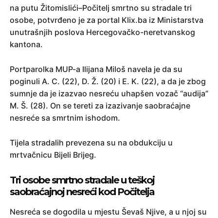
na putu Žitomislići–Počitelj smrtno su stradale tri
osobe, potvrđeno je za portal Klix.ba iz Ministarstva
unutrašnjih poslova Hercegovačko-neretvanskog
kantona.
Portparolka MUP-a Ilijana Miloš navela je da su
poginuli A. C. (22), D. Ž. (20) i E. K. (22), a da je zbog
sumnje da je izazvao nesreću uhapšen vozač “audija”
M. Š. (28). On se tereti za izazivanje saobraćajne
nesreće sa smrtnim ishodom.
Tijela stradalih prevezena su na obdukciju u
mrtvačnicu Bijeli Brijeg.
Tri osobe smrtno stradale u teškoj
saobraćajnoj nesreći kod Počitelja
Nesreća se dogodila u mjestu Ševaš Njive, a u njoj su