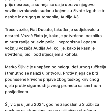
prije nesreće, a sumnja se da je upravo njegovo
vozilo uzrokovalo sudar u kojem su živote izgubile tri
osobe iz drugog automobila, Audija A3.
Treće vozilo, Fiat Ducato, također je sudjelovalo u
nesreći. Vozač Fiata je, kako je potvrđeno, nekoliko
minuta ranije prijavio policiji nepropisnu i opasnu
vožnju vozača Audija A4, koji je, kako je kasnije
utvrđeno, bio i pod utjecajem alkohola.
Marko Šljivić je uhapšen po nalogu dežurnog tužitelja
i trenutno se nalazi u pritvoru. Protiv njega će biti
podnesene krivične prijave zbog teškog krivičnog
djela protiv sigurnosti javnog prometa sa smrtnom
posljedicom.
Šljivić je u junu 2024. godine zaposlen u Službi za
poslove sa strancima, na poziciji višeg stručnog