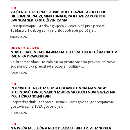
BIH
ZA ŠTA SE TERETI NAIL JUSIĆ: KUPIO LAŽNE FAKULTETSKE
DIPLOME SUPRUZI, SINU I SNAHI, PA IH SVE ZAPOSLIO U
JAVNOM SEKTORU U ŽIVINICAMA
Predsjedavajući Gradskog vijeća Živinice Nail Jusić predat
Tužilaštvu TK zbog sumnje u zloupotrebu položaja...
08/05/2026
UNCATEGORIZED
NOVI DEBAKL VLADE IRFANA HALILAGIĆA: PALA TUŽBA PROTIV
RADNIKA PRAVOSUĐA
Veliki šamar Vladi TK: Pala tužba protiv radnika pravosuđa Nova
sudska odluka predstavlja ozbiljan politički...
22/04/2026
BIH
PO PRVI PUT NEKO IZ SDP-A OSTAVIO OTVORENA VRATA:
STOJNOVIĆ TVRDI, NAKON IZBORA MOGUĆI I NOVI SAVEZI NA
POLITIČKOJ SCENI FBIH
Potpredsjednik Federacije Bosne i Hercegovine Igor Stojanović u
gostovanju na TVSA govorio je o...
21/04/2026
BIH
NAJVEĆA MJESEČNA NETO PLAĆA U FBIH U 2025. IZNOSILA