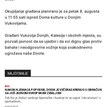
Okupljanje građana planirano je za petak 8. augusta
u 11:55 sati ispred Doma kulture u Donjim
Vukovijama.
Građani Vukovija Donjih, Kalesije i okolnih mjesta, su
pozvali javnost da se ujedini i da svi dignu glas protiv
bahate i neodgovorne vožnje koja svakodnevno
ugrožava naše živote.
NAJČITANIJE
BIH
NAKON NJEMACA POPODNE, DODIK JE VEČERAS KRENUO U OBRAČUN
SA JOŠ JEDNOM EVROPSKOM ZEMLJOM
Tek što je dobio sankcije Njemačke i Austrije te se usput "obračunao" s
njemačkom...
04/04/2025