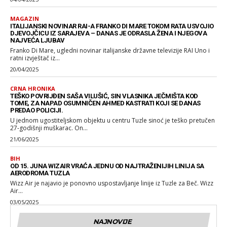
MAGAZIN
ITALIJANSKI NOVINAR RAI-A FRANKO DI MARE TOKOM RATA USVOJIO
DJEVOJČICU IZ SARAJEVA – DANAS JE ODRASLA ŽENA I NJEGOVA
NAJVEĆA LJUBAV
Franko Di Mare, ugledni novinar italijanske državne televizije RAI Uno i
ratni izvještač iz...
20/04/2025
CRNA HRONIKA
TEŠKO POVRIJĐEN SAŠA VILUŠIĆ, SIN VLASNIKA JEČMIŠTA KOD
TOME, ZA NAPAD OSUMNIČEN AHMED KASTRATI KOJI SE DANAS
PREDAO POLICIJI.
U jednom ugostiteljskom objektu u centru Tuzle sinoć je teško pretučen
27-godišnji muškarac. On...
21/06/2025
BIH
OD 15. JUNA WIZAIR VRAĆA JEDNU OD NAJTRAŽENIJIH LINIJA SA
AERODROMA TUZLA
Wizz Air je najavio je ponovno uspostavljanje linije iz Tuzle za Beč. Wizz
Air...
03/05/2025
NAJNOVIJE