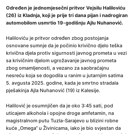
Određen je jednomjesečni pritvor Vejsilu Haliloviću
(26) iz Kladnja, koji je prije tri dana pijan i nadrogiran
automobilom usmrtio 19-godišnju Ajlu Nuhanović.
Haliloviću je pritvor određen zbog postojanja
osnovane sumnje da je počinio krivično djelo teška
krivična djela protiv sigurnosti javnog prometa u vezi
sa krivičnim djelom ugrožavanje javnog prometa
zbog omamljenosti, a vezano za saobraćajnu
nesreću koja se dogodila u ranim u jutarnjim satima
5. avgusta 2025. godine, kada je smrtno stradala
pješakinja Ajla Nuhanović (19) iz Kalesije.
Halilović je osumnjičen da je oko 3:45 sati, pod
uticajem alkohola i opojne droge amfetamin, na
magistralnom putu Tuzla-Sarajevo u blizini robne
kuće „Omega“ u Živinicama, iako je bio svjestan da