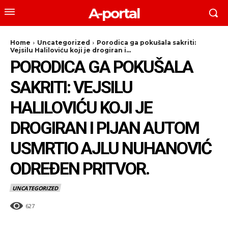
A-portal
Home
Uncategorized
Porodica ga pokušala sakriti:
Vejsilu Haliloviću koji je drogiran i...
PORODICA GA POKUŠALA
SAKRITI: VEJSILU
HALILOVIĆU KOJI JE
DROGIRAN I PIJAN AUTOM
USMRTIO AJLU NUHANOVIĆ
ODREĐEN PRITVOR.
UNCATEGORIZED
627