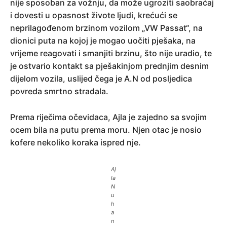
nije sposoban za vožnju, da može ugroziti saobraćaj
i dovesti u opasnost živote ljudi, krećući se
neprilagođenom brzinom vozilom „VW Passat“, na
dionici puta na kojoj je mogao uočiti pješaka, na
vrijeme reagovati i smanjiti brzinu, što nije uradio, te
je ostvario kontakt sa pješakinjom prednjim desnim
dijelom vozila, uslijed čega je A.N od posljedica
povreda smrtno stradala.
Prema riječima očevidaca, Ajla je zajedno sa svojim
ocem bila na putu prema moru. Njen otac je nosio
kofere nekoliko koraka ispred nje.
Aj
la
N
u
h
a
n