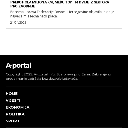
PREKO POLA MILIONA KM, MEĐU TOP TRI DVIJE IZ SEKTORA
PROIZVODNJE
Porezna uprava Federacije Bosne i Hercegovine objavila je da je
najveća mjesečna neto plaća...
21/04/2026
A-portal
Copyright 2025. A-portal.info. Sva prava pridržana. Zabranjeno
preuzimanje sadržaja bez dozvole izdavača.
HOME
VIJESTI
EKONOMIJA
POLITIKA
SPORT