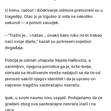
U trenu, radost i iščekivanje odmora pretvoreni su u
tragediju. Otac ju je izgubio iz vida na nekoliko
sekundi — a potom zauvijek.
– “Tražio je… i našao… onako kako niko ne bi trebao
naći svoje dijete,” kazali su potreseni svjedoci
događaja.
Policija je odmah uhapsila Vejsila Halilovića, a
zanimljivo, njegova porodica ga je, brže-bolje,
obrisala sa društvenim mreža nadajući se da će od
javnosti sakriti njegov identitet i da je upravo on
napravio tragičnu saobraćajnu nesreću.
Ipak, u svom naumu nisu uspjeli. Podsjećamo da će
građani zbog ove saobraćajne nesreće izaći i na
ulice.